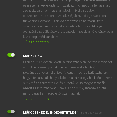
módjáról, többek között arról, hogy milyen oldalakat keresett fel
és milyen linkekre kattintott. Ezek az információk a felhasználó
VAN ELŐFIZETÉSED?
azonosítására nem használhatóak, mivel az adatok
összesítettek és anonimizáltak. Céljuk kizárólag a weboldal
Van előfizetésem a teljes szócikk megtekintéséhez.
funkcióinak javítása. Ezek közé tartoznak a harmadik féltől
származó elemzési szolgáltatásokhoz tartozó sütik; ilyen
BELÉPÉS
elemzési szolgáltatások a látogatóelemzések, a hőtérképek és a
közösségi médiaanalitika.
↓
1
szolgáltatás
MARKETING
Ezek a sütik nyomon követik a felhasználó online tevékenységét.
Az online tevékenységek megismerésével a hirdetők
NINCS ELŐFIZETÉSED?
relevánsabb reklámokat jeleníthetnek meg, és korlátozhatják,
Nincs regisztrációm és előfizetésem. A szótár 2 órás,
hogy a felhasználó hány alkalommal láthat egy hirdetést. Ezek a
díjmentes próbaverziójának elindításához regisztrálok és
sütik más szervezetekkel és hirdetőkkel is megoszthatják
belépek
.
ezeket az információkat. Ezek állandó sütik, amelyek szinte
mindig egy harmadik féltől származnak.
↓
2
szolgáltatás
REGISZTRÁCIÓ
MŰKÖDÉSHEZ ELENGEDHETETLEN
(mindig szükséges)