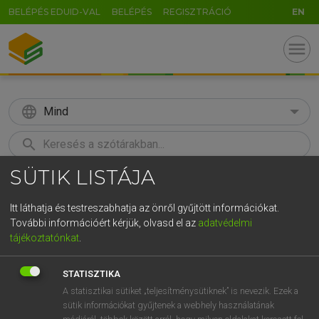
BELÉPÉS EDUID-VAL
BELÉPÉS
REGISZTRÁCIÓ
EN
menu
language
Mind
search
SÜTIK LISTÁJA
GR
KERESÉS
5
6
7
8
9
ö
ü
ó
Itt láthatja és testreszabhatja az önről gyűjtött információkat.
További információért kérjük, olvasd el az
adatvédelmi
r
t
z
u
i
o
p
ő
ú
MOLLAY ERZSÉBET, NAGY ROLAND
tájékoztatónkat
.
Holland−magyar szótár
g
h
j
k
l
é
á
ű
Ω
STATISZTIKA
v
b
n
m
,
.
-
AltGr
A statisztikai sütiket „teljesítménysütiknek” is nevezik. Ezek a
sütik információkat gyűjtenek a webhely használatának