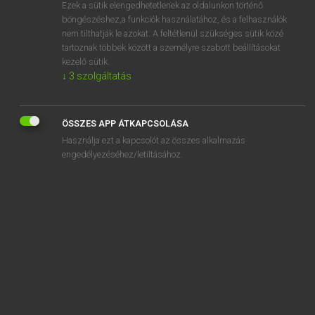
Ezek a sütik elengedhetetlenek az oldalunkon történő
böngészéshez,a funkciók használatához, és a felhasználók
nem tilthatják le azokat. A feltétlenül szükséges sütik közé
Mollay Erzsébet, Nagy Roland
tartoznak többek között a személyre szabott beállításokat
HOLLAND−MAGYAR SZÓTÁR
kezelő sütik.
↓
3
szolgáltatás
Kapcsolódó anyagok
handballen
ÖSSZES APP ÁTKAPCSOLÁSA
handbediening
Használja ezt a kapcsolót az összes alkalmazás
handbereik
engedélyezéséhez/letiltásához.
handbeweging
handboei
handboek
handboor
handdoek
handdruk