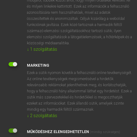
módjáról, többek között arról, hogy milyen oldalakat keresett fel
és milyen linkekre kattintott. Ezek az információk a felhasználó
VAN ELŐFIZETÉSED?
azonosítására nem használhatóak, mivel az adatok
összesítettek és anonimizáltak. Céljuk kizárólag a weboldal
Van előfizetésem a teljes szócikk megtekintéséhez.
funkcióinak javítása. Ezek közé tartoznak a harmadik féltől
származó elemzési szolgáltatásokhoz tartozó sütik; ilyen
BELÉPÉS
elemzési szolgáltatások a látogatóelemzések, a hőtérképek és a
közösségi médiaanalitika.
↓
1
szolgáltatás
MARKETING
Ezek a sütik nyomon követik a felhasználó online tevékenységét.
Az online tevékenységek megismerésével a hirdetők
NINCS ELŐFIZETÉSED?
relevánsabb reklámokat jeleníthetnek meg, és korlátozhatják,
Nincs regisztrációm és előfizetésem. A szótár 2 órás,
hogy a felhasználó hány alkalommal láthat egy hirdetést. Ezek a
díjmentes próbaverziójának elindításához regisztrálok és
sütik más szervezetekkel és hirdetőkkel is megoszthatják
belépek
.
ezeket az információkat. Ezek állandó sütik, amelyek szinte
mindig egy harmadik féltől származnak.
↓
2
szolgáltatás
REGISZTRÁCIÓ
MŰKÖDÉSHEZ ELENGEDHETETLEN
(mindig szükséges)