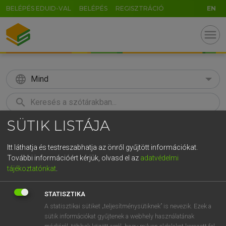
BELÉPÉS EDUID-VAL
BELÉPÉS
REGISZTRÁCIÓ
EN
menu
language
Mind
search
SÜTIK LISTÁJA
GR
KERESÉS
5
6
7
8
9
ö
ü
ó
Itt láthatja és testreszabhatja az önről gyűjtött információkat.
További információért kérjük, olvasd el az
adatvédelmi
r
t
z
u
i
o
p
ő
ú
MOLLAY ERZSÉBET, NAGY ROLAND
tájékoztatónkat
.
Holland−magyar szótár
g
h
j
k
l
é
á
ű
Ω
STATISZTIKA
v
b
n
m
,
.
-
AltGr
A statisztikai sütiket „teljesítménysütiknek” is nevezik. Ezek a
sütik információkat gyűjtenek a webhely használatának