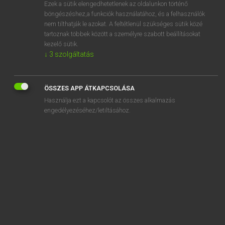
Ezek a sütik elengedhetetlenek az oldalunkon történő
böngészéshez,a funkciók használatához, és a felhasználók
nem tilthatják le azokat. A feltétlenül szükséges sütik közé
Mollay Erzsébet, Nagy Roland
tartoznak többek között a személyre szabott beállításokat
HOLLAND−MAGYAR SZÓTÁR
kezelő sütik.
↓
3
szolgáltatás
Kapcsolódó anyagok
haarscheurtje
ÖSSZES APP ÁTKAPCSOLÁSA
haarspeld
Használja ezt a kapcsolót az összes alkalmazás
haarspeldbocht
engedélyezéséhez/letiltásához.
haarspray
haaruitval
haarvat
haarverf
haarversteviger
haarvlecht