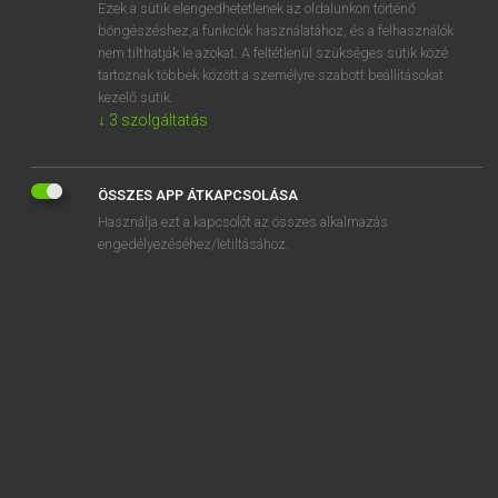
Ezek a sütik elengedhetetlenek az oldalunkon történő
böngészéshez,a funkciók használatához, és a felhasználók
nem tilthatják le azokat. A feltétlenül szükséges sütik közé
Mollay Erzsébet, Nagy Roland
tartoznak többek között a személyre szabott beállításokat
HOLLAND−MAGYAR SZÓTÁR
kezelő sütik.
↓
3
szolgáltatás
Kapcsolódó anyagok
afwaswater
ÖSSZES APP ÁTKAPCSOLÁSA
afwateren
Használja ezt a kapcsolót az összes alkalmazás
afwatering
engedélyezéséhez/letiltásához.
afwateringskanaal
afweer
afweergeschut
afweermechanisme
afweerstof
afweersysteem