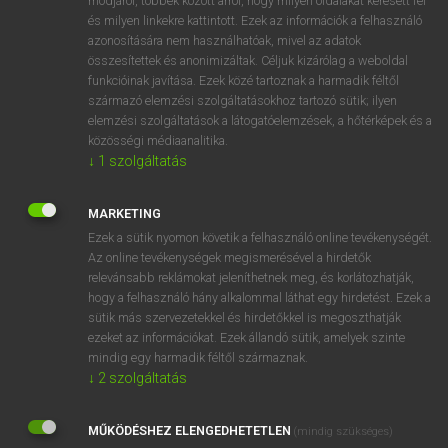
módjáról, többek között arról, hogy milyen oldalakat keresett fel
és milyen linkekre kattintott. Ezek az információk a felhasználó
VAN ELŐFIZETÉSED?
azonosítására nem használhatóak, mivel az adatok
összesítettek és anonimizáltak. Céljuk kizárólag a weboldal
Van előfizetésem a teljes szócikk megtekintéséhez.
funkcióinak javítása. Ezek közé tartoznak a harmadik féltől
származó elemzési szolgáltatásokhoz tartozó sütik; ilyen
BELÉPÉS
elemzési szolgáltatások a látogatóelemzések, a hőtérképek és a
közösségi médiaanalitika.
↓
1
szolgáltatás
MARKETING
Ezek a sütik nyomon követik a felhasználó online tevékenységét.
Az online tevékenységek megismerésével a hirdetők
NINCS ELŐFIZETÉSED?
relevánsabb reklámokat jeleníthetnek meg, és korlátozhatják,
Nincs regisztrációm és előfizetésem. A szótár 2 órás,
hogy a felhasználó hány alkalommal láthat egy hirdetést. Ezek a
díjmentes próbaverziójának elindításához regisztrálok és
sütik más szervezetekkel és hirdetőkkel is megoszthatják
belépek
.
ezeket az információkat. Ezek állandó sütik, amelyek szinte
mindig egy harmadik féltől származnak.
↓
2
szolgáltatás
REGISZTRÁCIÓ
MŰKÖDÉSHEZ ELENGEDHETETLEN
(mindig szükséges)