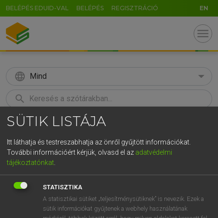
BELÉPÉS EDUID-VAL
BELÉPÉS
REGISZTRÁCIÓ
EN
menu
language
Mind
search
SÜTIK LISTÁJA
GR
KERESÉS
5
6
7
8
9
ö
ü
ó
Itt láthatja és testreszabhatja az önről gyűjtött információkat.
További információért kérjük, olvasd el az
adatvédelmi
r
t
z
u
i
o
p
ő
ú
MOLLAY ERZSÉBET, NAGY ROLAND
tájékoztatónkat
.
Holland−magyar szótár
g
h
j
k
l
é
á
ű
Ω
STATISZTIKA
v
b
n
m
,
.
-
AltGr
A statisztikai sütiket „teljesítménysütiknek” is nevezik. Ezek a
sütik információkat gyűjtenek a webhely használatának