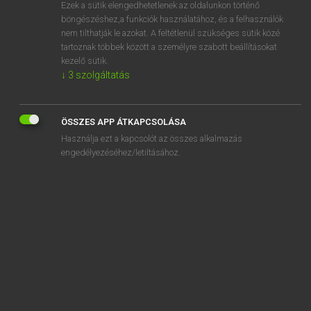
Ezek a sütik elengedhetetlenek az oldalunkon történő
böngészéshez,a funkciók használatához, és a felhasználók
nem tilthatják le azokat. A feltétlenül szükséges sütik közé
Mollay Erzsébet, Nagy Roland
tartoznak többek között a személyre szabott beállításokat
HOLLAND−MAGYAR SZÓTÁR
kezelő sütik.
↓
3
szolgáltatás
Kapcsolódó anyagok
haakje
ÖSSZES APP ÁTKAPCSOLÁSA
haaknaald
Használja ezt a kapcsolót az összes alkalmazás
haakpatroon
engedélyezéséhez/letiltásához.
haaks
haaksteek
haakwerk
haal
haalbaar
haan