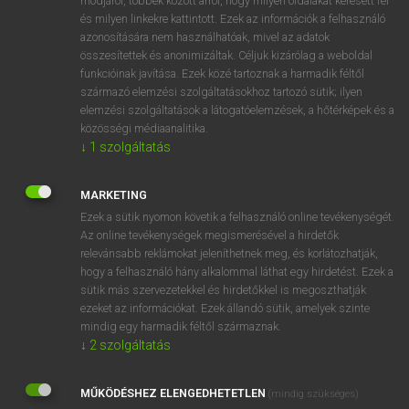
módjáról, többek között arról, hogy milyen oldalakat keresett fel
és milyen linkekre kattintott. Ezek az információk a felhasználó
VAN ELŐFIZETÉSED?
azonosítására nem használhatóak, mivel az adatok
összesítettek és anonimizáltak. Céljuk kizárólag a weboldal
Van előfizetésem a teljes szócikk megtekintéséhez.
funkcióinak javítása. Ezek közé tartoznak a harmadik féltől
származó elemzési szolgáltatásokhoz tartozó sütik; ilyen
BELÉPÉS
elemzési szolgáltatások a látogatóelemzések, a hőtérképek és a
közösségi médiaanalitika.
↓
1
szolgáltatás
MARKETING
Ezek a sütik nyomon követik a felhasználó online tevékenységét.
Az online tevékenységek megismerésével a hirdetők
NINCS ELŐFIZETÉSED?
relevánsabb reklámokat jeleníthetnek meg, és korlátozhatják,
Nincs regisztrációm és előfizetésem. A szótár 2 órás,
hogy a felhasználó hány alkalommal láthat egy hirdetést. Ezek a
díjmentes próbaverziójának elindításához regisztrálok és
sütik más szervezetekkel és hirdetőkkel is megoszthatják
belépek
.
ezeket az információkat. Ezek állandó sütik, amelyek szinte
mindig egy harmadik féltől származnak.
↓
2
szolgáltatás
REGISZTRÁCIÓ
MŰKÖDÉSHEZ ELENGEDHETETLEN
(mindig szükséges)