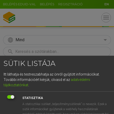
BELÉPÉS EDUID-VAL
BELÉPÉS
REGISZTRÁCIÓ
EN
menu
language
Mind
search
SÜTIK LISTÁJA
GR
KERESÉS
5
6
7
8
9
ö
ü
ó
Itt láthatja és testreszabhatja az önről gyűjtött információkat.
További információért kérjük, olvasd el az
adatvédelmi
r
t
z
u
i
o
p
ő
ú
MOLLAY ERZSÉBET, NAGY ROLAND
tájékoztatónkat
.
Holland−magyar szótár
g
h
j
k
l
é
á
ű
Ω
STATISZTIKA
v
b
n
m
,
.
-
AltGr
A statisztikai sütiket „teljesítménysütiknek” is nevezik. Ezek a
sütik információkat gyűjtenek a webhely használatának