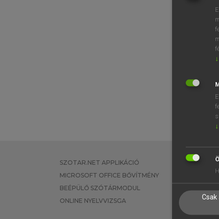
E
m
f
m
f
↓
M
E
f
s
↓
Ö
SZOTAR.NET APPLIKÁCIÓ
EGYÉNI FEL
H
MICROSOFT OFFICE BŐVÍTMÉNY
TANULÓKNA
BEÉPÜLŐ SZÓTÁRMODUL
OKTATÁSI I
Csak 
ONLINE NYELVVIZSGA
VÁLLALATI 