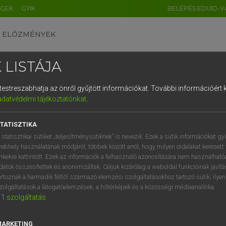
ÉGEK
GYIK
BELÉPÉS EDUID-V
ELŐZMÉNYEK
 LISTÁJA
és testreszabhatja az önről gyűjtött információkat.
További információért k
HU
DE
CN
FR
ES
IT
NL
RU
GR
adatvédelmi tájékoztatónkat
.
AY ERZSÉBET, NAGY ROLAND
1
2
3
4
5
6
7
8
9
and−magyar szótár
TATISZTIKA
q
w
e
r
t
z
u
i
 statisztikai sütiket „teljesítménysütiknek” is nevezik. Ezek a sütik információkat gy
ebhely használatának módjáról, többek között arról, hogy milyen oldalakat keresett 
a
s
d
f
g
h
j
k
l
é
inkekre kattintott. Ezek az információk a felhasználó azonosítására nem használható
datok összesítettek és anonimizáltak. Céljuk kizárólag a weboldal funkcióinak javít
í
y
x
c
v
b
n
m
,
.
artoznak a harmadik féltől származó elemzési szolgáltatásokhoz tartozó sütik; ilye
zolgáltatások a látogatóelemzések, a hőtérképek és a közösségi médiaanalitika.
VAN ELŐFIZETÉSED?
NINCS ELŐFIZETÉSED
1
szolgáltatás
előfizetésem a teljes szócikk
Nincs regisztrációm és előfiz
megtekintéséhez.
A szótár 2 órás, díjmente
MARKETING