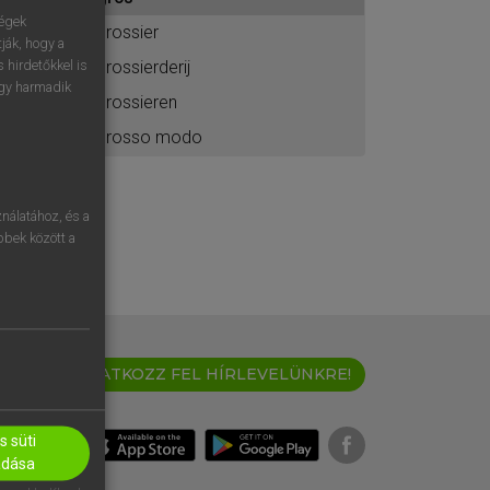
ához
ségek
grossier
ják, hogy a
grossierderij
 hirdetőkkel is
egy harmadik
grossieren
grosso modo
nálatához, és a
öbbek között a
IRATKOZZ FEL HÍRLEVELÜNKRE!
 süti
adása