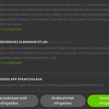
próbaverziójának elindítás
zek a sütik nyomon követik a felhasználó online tevékenységét. Az online tevékeny
BELÉPÉS
regisztrálok és
belépek
.
egismerésével a hirdetők relevánsabb reklámokat jeleníthetnek meg, és korlátozhat
elhasználó hány alkalommal láthat egy hirdetést. Ezek a sütik más szervezetekkel és
egoszthatják ezeket az információkat. Ezek állandó sütik, amelyek szinte mindig 
REGISZTRÁCIÓ
éltől származnak.
2
szolgáltatás
ŰKÖDÉSHEZ ELENGEDHETETLEN
(mindig szükséges)
zek a sütik elengedhetetlenek az oldalunkon történő böngészéshez,a funkciók hasz
elhasználók nem tilthatják le azokat. A feltétlenül szükséges sütik közé tartoznak t
zemélyre szabott beállításokat kezelő sütik.
3
szolgáltatás
SSZES APP ÁTKAPCSOLÁSA
HASZNÁLÓKNAK
SÚGÓ
asználja ezt a kapcsolót az összes alkalmazás engedélyezéséhez/letiltásához.
K
RÓLUNK
NTÉZMÉNYEKNEK
ELÉRHETŐSÉG
a szükséges sütik
Kiválasztottak
Összes
MEGOLDÁSOK
SÜTI BEÁLLÍTÁSOK
elfogadása
elfogadása
elfog