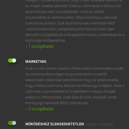
módjáról, többek között arról, hogy milyen oldalakat keresett fel
és milyen linkekre kattintott. Ezek az információk a felhasználó
VAN ELŐFIZETÉSED?
azonosítására nem használhatóak, mivel az adatok
összesítettek és anonimizáltak. Céljuk kizárólag a weboldal
Van előfizetésem a teljes szócikk megtekintéséhez.
funkcióinak javítása. Ezek közé tartoznak a harmadik féltől
származó elemzési szolgáltatásokhoz tartozó sütik; ilyen
BELÉPÉS
elemzési szolgáltatások a látogatóelemzések, a hőtérképek és a
közösségi médiaanalitika.
↓
1
szolgáltatás
MARKETING
Ezek a sütik nyomon követik a felhasználó online tevékenységét.
Az online tevékenységek megismerésével a hirdetők
NINCS ELŐFIZETÉSED?
relevánsabb reklámokat jeleníthetnek meg, és korlátozhatják,
Nincs regisztrációm és előfizetésem. A szótár 2 órás,
hogy a felhasználó hány alkalommal láthat egy hirdetést. Ezek a
díjmentes próbaverziójának elindításához regisztrálok és
sütik más szervezetekkel és hirdetőkkel is megoszthatják
belépek
.
ezeket az információkat. Ezek állandó sütik, amelyek szinte
mindig egy harmadik féltől származnak.
↓
2
szolgáltatás
REGISZTRÁCIÓ
MŰKÖDÉSHEZ ELENGEDHETETLEN
(mindig szükséges)