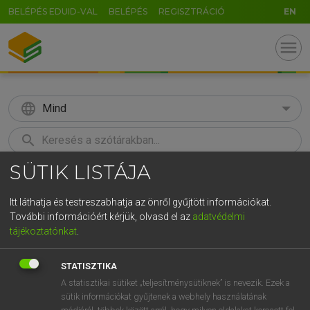
BELÉPÉS EDUID-VAL
BELÉPÉS
REGISZTRÁCIÓ
EN
menu
language
Mind
search
SÜTIK LISTÁJA
GR
KERESÉS
5
6
7
8
9
ö
ü
ó
Itt láthatja és testreszabhatja az önről gyűjtött információkat.
További információért kérjük, olvasd el az
adatvédelmi
r
t
z
u
i
o
p
ő
ú
MOLLAY ERZSÉBET, NAGY ROLAND
tájékoztatónkat
.
Holland−magyar szótár
g
h
j
k
l
é
á
ű
Ω
STATISZTIKA
v
b
n
m
,
.
-
AltGr
A statisztikai sütiket „teljesítménysütiknek” is nevezik. Ezek a
sütik információkat gyűjtenek a webhely használatának