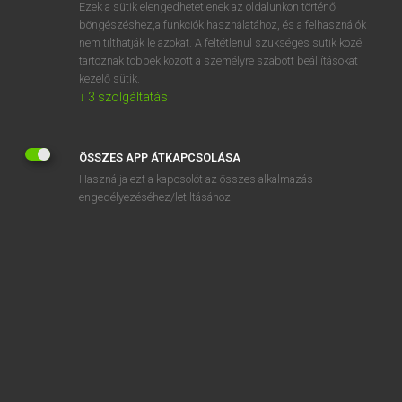
Ezek a sütik elengedhetetlenek az oldalunkon történő
böngészéshez,a funkciók használatához, és a felhasználók
nem tilthatják le azokat. A feltétlenül szükséges sütik közé
Mollay Erzsébet, Nagy Roland
tartoznak többek között a személyre szabott beállításokat
HOLLAND−MAGYAR SZÓTÁR
kezelő sütik.
↓
3
szolgáltatás
Kapcsolódó anyagok
aftiteling
ÖSSZES APP ÁTKAPCSOLÁSA
aftobben
Használja ezt a kapcsolót az összes alkalmazás
aftocht
engedélyezéséhez/letiltásához.
aftoppen
aftrap
aftrappen
aftreden
aftrek
aftrekbaar