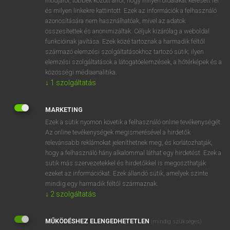
módjáról, többek között arról, hogy milyen oldalakat keresett fel
és milyen linkekre kattintott. Ezek az információk a felhasználó
VAN ELŐFIZETÉSED?
azonosítására nem használhatóak, mivel az adatok
összesítettek és anonimizáltak. Céljuk kizárólag a weboldal
Van előfizetésem a teljes szócikk megtekintéséhez.
funkcióinak javítása. Ezek közé tartoznak a harmadik féltől
származó elemzési szolgáltatásokhoz tartozó sütik; ilyen
BELÉPÉS
elemzési szolgáltatások a látogatóelemzések, a hőtérképek és a
közösségi médiaanalitika.
↓
1
szolgáltatás
MARKETING
Ezek a sütik nyomon követik a felhasználó online tevékenységét.
Az online tevékenységek megismerésével a hirdetők
NINCS ELŐFIZETÉSED?
relevánsabb reklámokat jeleníthetnek meg, és korlátozhatják,
Nincs regisztrációm és előfizetésem. A szótár 2 órás,
hogy a felhasználó hány alkalommal láthat egy hirdetést. Ezek a
díjmentes próbaverziójának elindításához regisztrálok és
sütik más szervezetekkel és hirdetőkkel is megoszthatják
belépek
.
ezeket az információkat. Ezek állandó sütik, amelyek szinte
mindig egy harmadik féltől származnak.
↓
2
szolgáltatás
REGISZTRÁCIÓ
MŰKÖDÉSHEZ ELENGEDHETETLEN
(mindig szükséges)