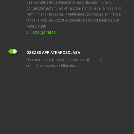
Ezek a sütik elengedhetetlenek az oldalunkon történő
böngészéshez,a funkciók használatához, és a felhasználók
nem tilthatják le azokat. A feltétlenül szükséges sütik közé
Mollay Erzsébet, Nagy Roland
tartoznak többek között a személyre szabott beállításokat
HOLLAND−MAGYAR SZÓTÁR
kezelő sütik.
↓
3
szolgáltatás
Kapcsolódó anyagok
gezinshereniging
ÖSSZES APP ÁTKAPCSOLÁSA
gezinshoofd
Használja ezt a kapcsolót az összes alkalmazás
gezinshulp
engedélyezéséhez/letiltásához.
gezinsleven
gezinslid
gezinsplanning
gezinstherapie
gezinsuitbreiding
gezinsverband