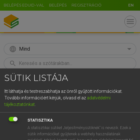
BELÉPÉS EDUID-VAL
BELÉPÉS
REGISZTRÁCIÓ
EN
menu
language
Mind
search
SÜTIK LISTÁJA
GR
KERESÉS
5
6
7
8
9
ö
ü
ó
Itt láthatja és testreszabhatja az önről gyűjtött információkat.
További információért kérjük, olvasd el az
adatvédelmi
r
t
z
u
i
o
p
ő
ú
MOLLAY ERZSÉBET, NAGY ROLAND
tájékoztatónkat
.
Holland−magyar szótár
g
h
j
k
l
é
á
ű
Ω
STATISZTIKA
v
b
n
m
,
.
-
AltGr
A statisztikai sütiket „teljesítménysütiknek” is nevezik. Ezek a
sütik információkat gyűjtenek a webhely használatának