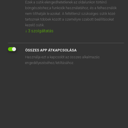
Ezek a sütik elengedhetetlenek az oldalunkon történő
böngészéshez,a funkciók használatához, és a felhasználók
nem tilthatják le azokat. A feltétlenül szükséges sütik közé
Mollay Erzsébet, Nagy Roland
tartoznak többek között a személyre szabott beállításokat
HOLLAND−MAGYAR SZÓTÁR
kezelő sütik.
↓
3
szolgáltatás
Kapcsolódó anyagok
geschiedkundige
ÖSSZES APP ÁTKAPCSOLÁSA
geschiedschrijver
Használja ezt a kapcsolót az összes alkalmazás
geschiedschrijving
engedélyezéséhez/letiltásához.
geschiedvervalsing
geschift
geschikt
geschil
geschilpunt
gescholden