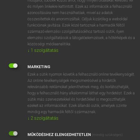
módjáról, többek között arról, hogy milyen oldalakat keresett fel
és milyen linkekre kattintott. Ezek az információk a felhasználó
VAN ELŐFIZETÉSED?
azonosítására nem használhatóak, mivel az adatok
összesítettek és anonimizáltak. Céljuk kizárólag a weboldal
Van előfizetésem a teljes szócikk megtekintéséhez.
funkcióinak javítása. Ezek közé tartoznak a harmadik féltől
származó elemzési szolgáltatásokhoz tartozó sütik; ilyen
BELÉPÉS
elemzési szolgáltatások a látogatóelemzések, a hőtérképek és a
közösségi médiaanalitika.
↓
1
szolgáltatás
MARKETING
Ezek a sütik nyomon követik a felhasználó online tevékenységét.
Az online tevékenységek megismerésével a hirdetők
NINCS ELŐFIZETÉSED?
relevánsabb reklámokat jeleníthetnek meg, és korlátozhatják,
Nincs regisztrációm és előfizetésem. A szótár 2 órás,
hogy a felhasználó hány alkalommal láthat egy hirdetést. Ezek a
díjmentes próbaverziójának elindításához regisztrálok és
sütik más szervezetekkel és hirdetőkkel is megoszthatják
belépek
.
ezeket az információkat. Ezek állandó sütik, amelyek szinte
mindig egy harmadik féltől származnak.
↓
2
szolgáltatás
REGISZTRÁCIÓ
MŰKÖDÉSHEZ ELENGEDHETETLEN
(mindig szükséges)