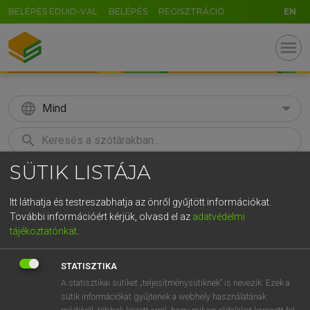
BELÉPÉS EDUID-VAL
BELÉPÉS
REGISZTRÁCIÓ
EN
menu
language
Mind
search
SÜTIK LISTÁJA
GR
KERESÉS
5
6
7
8
9
ö
ü
ó
Itt láthatja és testreszabhatja az önről gyűjtött információkat.
További információért kérjük, olvasd el az
adatvédelmi
r
t
z
u
i
o
p
ő
ú
MOLLAY ERZSÉBET, NAGY ROLAND
tájékoztatónkat
.
Holland−magyar szótár
g
h
j
k
l
é
á
ű
Ω
STATISZTIKA
v
b
n
m
,
.
-
AltGr
A statisztikai sütiket „teljesítménysütiknek” is nevezik. Ezek a
sütik információkat gyűjtenek a webhely használatának