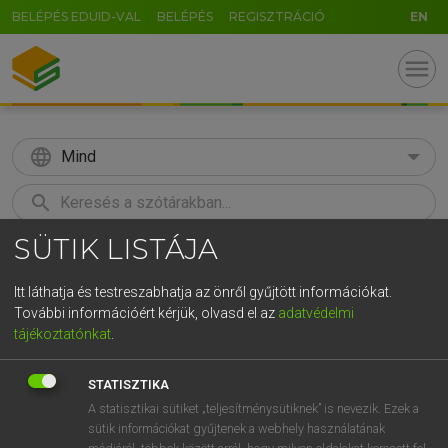
BELÉPÉS EDUID-VAL
BELÉPÉS
REGISZTRÁCIÓ
EN
menu
language
Mind
search
SÜTIK LISTÁJA
GR
KERESÉS
5
6
7
8
9
ö
ü
ó
Itt láthatja és testreszabhatja az önről gyűjtött információkat.
További információért kérjük, olvasd el az
adatvédelmi
r
t
z
u
i
o
p
ő
ú
MOLLAY ERZSÉBET, NAGY ROLAND
tájékoztatónkat
.
Holland−magyar szótár
g
h
j
k
l
é
á
ű
Ω
STATISZTIKA
v
b
n
m
,
.
-
AltGr
A statisztikai sütiket „teljesítménysütiknek” is nevezik. Ezek a
sütik információkat gyűjtenek a webhely használatának