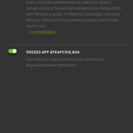
Ezek a sütik elengedhetetlenek az oldalunkon történő
böngészéshez,a funkciók használatához, és a felhasználók
nem tilthatják le azokat. A feltétlenül szükséges sütik közé
Mollay Erzsébet, Nagy Roland
tartoznak többek között a személyre szabott beállításokat
HOLLAND−MAGYAR SZÓTÁR
kezelő sütik.
↓
3
szolgáltatás
Kapcsolódó anyagok
gemeente
ÖSSZES APP ÁTKAPCSOLÁSA
gemeenteadministratie
Használja ezt a kapcsolót az összes alkalmazás
gemeenteambtenaar
engedélyezéséhez/letiltásához.
gemeentebelasting
gemeentebestuur
gemeentegarantie
gemeentehuis
gemeentelid
gemeentelijk