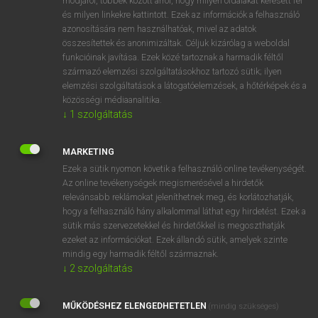
módjáról, többek között arról, hogy milyen oldalakat keresett fel
és milyen linkekre kattintott. Ezek az információk a felhasználó
VAN ELŐFIZETÉSED?
azonosítására nem használhatóak, mivel az adatok
összesítettek és anonimizáltak. Céljuk kizárólag a weboldal
Van előfizetésem a teljes szócikk megtekintéséhez.
funkcióinak javítása. Ezek közé tartoznak a harmadik féltől
származó elemzési szolgáltatásokhoz tartozó sütik; ilyen
BELÉPÉS
elemzési szolgáltatások a látogatóelemzések, a hőtérképek és a
közösségi médiaanalitika.
↓
1
szolgáltatás
MARKETING
Ezek a sütik nyomon követik a felhasználó online tevékenységét.
Az online tevékenységek megismerésével a hirdetők
NINCS ELŐFIZETÉSED?
relevánsabb reklámokat jeleníthetnek meg, és korlátozhatják,
Nincs regisztrációm és előfizetésem. A szótár 2 órás,
hogy a felhasználó hány alkalommal láthat egy hirdetést. Ezek a
díjmentes próbaverziójának elindításához regisztrálok és
sütik más szervezetekkel és hirdetőkkel is megoszthatják
belépek
.
ezeket az információkat. Ezek állandó sütik, amelyek szinte
mindig egy harmadik féltől származnak.
↓
2
szolgáltatás
REGISZTRÁCIÓ
MŰKÖDÉSHEZ ELENGEDHETETLEN
(mindig szükséges)