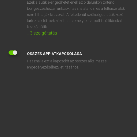
Ezek a sütik elengedhetetlenek az oldalunkon történő
böngészéshez,a funkciók használatához, és a felhasználók
nem tilthatják le azokat. A feltétlenül szükséges sütik közé
Mollay Erzsébet, Nagy Roland
tartoznak többek között a személyre szabott beállításokat
HOLLAND−MAGYAR SZÓTÁR
kezelő sütik.
↓
3
szolgáltatás
Kapcsolódó anyagok
gemeend
ÖSSZES APP ÁTKAPCSOLÁSA
gemeengoed
Használja ezt a kapcsolót az összes alkalmazás
gemeenplaats
engedélyezéséhez/letiltásához.
gemeenschap
gemeenschappelijk
gemeenschapsgeld
gemeenschapsminister
gemeenschapsonderwijs
gemeenschapszin