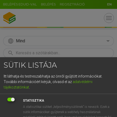
BELÉPÉS EDUID-VAL
BELÉPÉS
REGISZTRÁCIÓ
EN
menu
language
Mind
search
SÜTIK LISTÁJA
GR
KERESÉS
5
6
7
8
9
ö
ü
ó
Itt láthatja és testreszabhatja az önről gyűjtött információkat.
További információért kérjük, olvasd el az
adatvédelmi
r
t
z
u
i
o
p
ő
ú
MOLLAY ERZSÉBET, NAGY ROLAND
tájékoztatónkat
.
Holland−magyar szótár
g
h
j
k
l
é
á
ű
Ω
STATISZTIKA
v
b
n
m
,
.
-
AltGr
A statisztikai sütiket „teljesítménysütiknek” is nevezik. Ezek a
sütik információkat gyűjtenek a webhely használatának