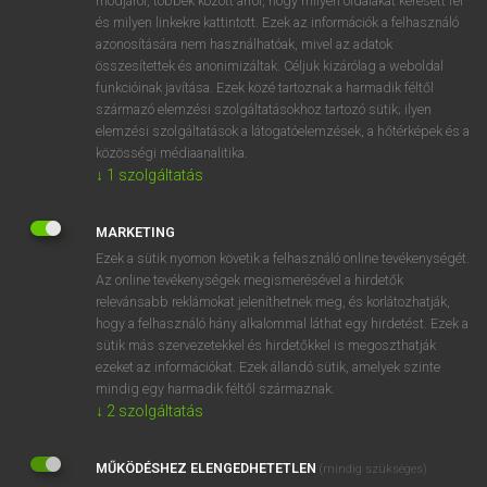
módjáról, többek között arról, hogy milyen oldalakat keresett fel
és milyen linkekre kattintott. Ezek az információk a felhasználó
VAN ELŐFIZETÉSED?
azonosítására nem használhatóak, mivel az adatok
összesítettek és anonimizáltak. Céljuk kizárólag a weboldal
Van előfizetésem a teljes szócikk megtekintéséhez.
funkcióinak javítása. Ezek közé tartoznak a harmadik féltől
származó elemzési szolgáltatásokhoz tartozó sütik; ilyen
BELÉPÉS
elemzési szolgáltatások a látogatóelemzések, a hőtérképek és a
közösségi médiaanalitika.
↓
1
szolgáltatás
MARKETING
Ezek a sütik nyomon követik a felhasználó online tevékenységét.
Az online tevékenységek megismerésével a hirdetők
NINCS ELŐFIZETÉSED?
relevánsabb reklámokat jeleníthetnek meg, és korlátozhatják,
Nincs regisztrációm és előfizetésem. A szótár 2 órás,
hogy a felhasználó hány alkalommal láthat egy hirdetést. Ezek a
díjmentes próbaverziójának elindításához regisztrálok és
sütik más szervezetekkel és hirdetőkkel is megoszthatják
belépek
.
ezeket az információkat. Ezek állandó sütik, amelyek szinte
mindig egy harmadik féltől származnak.
↓
2
szolgáltatás
REGISZTRÁCIÓ
MŰKÖDÉSHEZ ELENGEDHETETLEN
(mindig szükséges)