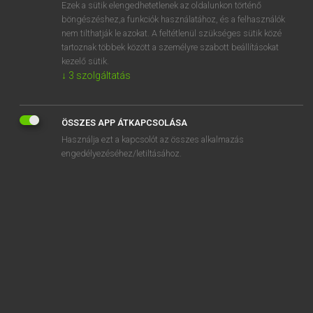
Ezek a sütik elengedhetetlenek az oldalunkon történő
böngészéshez,a funkciók használatához, és a felhasználók
nem tilthatják le azokat. A feltétlenül szükséges sütik közé
Mollay Erzsébet, Nagy Roland
tartoznak többek között a személyre szabott beállításokat
HOLLAND−MAGYAR SZÓTÁR
kezelő sütik.
↓
3
szolgáltatás
Kapcsolódó anyagok
gelijkteken
ÖSSZES APP ÁTKAPCSOLÁSA
gelijktijdig
Használja ezt a kapcsolót az összes alkalmazás
gelijktrekken
engedélyezéséhez/letiltásához.
gelijkvloers
gelijkvormig
gelijkwaardig
gelijkzetten
gelijkzijdig
gelijnd