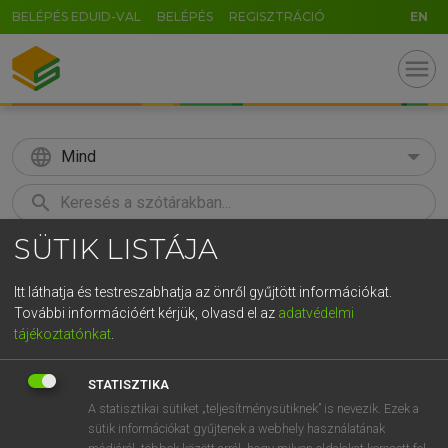
BELÉPÉS EDUID-VAL
BELÉPÉS
REGISZTRÁCIÓ
EN
menu
language
Mind
search
SÜTIK LISTÁJA
GR
KERESÉS
5
6
7
8
9
ö
ü
ó
Itt láthatja és testreszabhatja az önről gyűjtött információkat.
További információért kérjük, olvasd el az
adatvédelmi
r
t
z
u
i
o
p
ő
ú
MOLLAY ERZSÉBET, NAGY ROLAND
tájékoztatónkat
.
Holland−magyar szótár
g
h
j
k
l
é
á
ű
Ω
STATISZTIKA
v
b
n
m
,
.
-
AltGr
A statisztikai sütiket „teljesítménysütiknek” is nevezik. Ezek a
sütik információkat gyűjtenek a webhely használatának