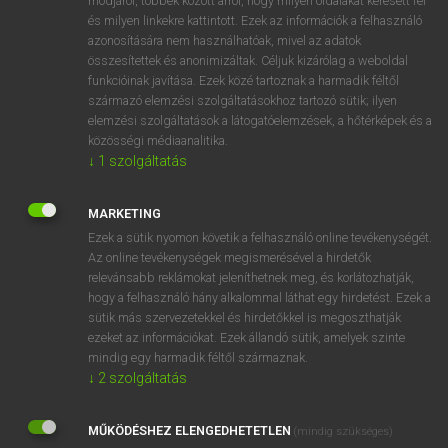
módjáról, többek között arról, hogy milyen oldalakat keresett fel
és milyen linkekre kattintott. Ezek az információk a felhasználó
VAN ELŐFIZETÉSED?
azonosítására nem használhatóak, mivel az adatok
összesítettek és anonimizáltak. Céljuk kizárólag a weboldal
Van előfizetésem a teljes szócikk megtekintéséhez.
funkcióinak javítása. Ezek közé tartoznak a harmadik féltől
származó elemzési szolgáltatásokhoz tartozó sütik; ilyen
BELÉPÉS
elemzési szolgáltatások a látogatóelemzések, a hőtérképek és a
közösségi médiaanalitika.
↓
1
szolgáltatás
MARKETING
Ezek a sütik nyomon követik a felhasználó online tevékenységét.
Az online tevékenységek megismerésével a hirdetők
NINCS ELŐFIZETÉSED?
relevánsabb reklámokat jeleníthetnek meg, és korlátozhatják,
Nincs regisztrációm és előfizetésem. A szótár 2 órás,
hogy a felhasználó hány alkalommal láthat egy hirdetést. Ezek a
díjmentes próbaverziójának elindításához regisztrálok és
sütik más szervezetekkel és hirdetőkkel is megoszthatják
belépek
.
ezeket az információkat. Ezek állandó sütik, amelyek szinte
mindig egy harmadik féltől származnak.
↓
2
szolgáltatás
REGISZTRÁCIÓ
MŰKÖDÉSHEZ ELENGEDHETETLEN
(mindig szükséges)