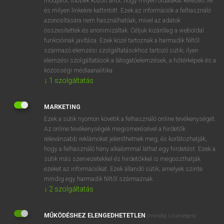
módjáról, többek között arról, hogy milyen oldalakat keresett fel
és milyen linkekre kattintott. Ezek az információk a felhasználó
VAN ELŐFIZETÉSED?
azonosítására nem használhatóak, mivel az adatok
összesítettek és anonimizáltak. Céljuk kizárólag a weboldal
Van előfizetésem a teljes szócikk megtekintéséhez.
funkcióinak javítása. Ezek közé tartoznak a harmadik féltől
származó elemzési szolgáltatásokhoz tartozó sütik; ilyen
BELÉPÉS
elemzési szolgáltatások a látogatóelemzések, a hőtérképek és a
közösségi médiaanalitika.
↓
1
szolgáltatás
MARKETING
Ezek a sütik nyomon követik a felhasználó online tevékenységét.
Az online tevékenységek megismerésével a hirdetők
NINCS ELŐFIZETÉSED?
relevánsabb reklámokat jeleníthetnek meg, és korlátozhatják,
Nincs regisztrációm és előfizetésem. A szótár 2 órás,
hogy a felhasználó hány alkalommal láthat egy hirdetést. Ezek a
díjmentes próbaverziójának elindításához regisztrálok és
sütik más szervezetekkel és hirdetőkkel is megoszthatják
belépek
.
ezeket az információkat. Ezek állandó sütik, amelyek szinte
mindig egy harmadik féltől származnak.
↓
2
szolgáltatás
REGISZTRÁCIÓ
MŰKÖDÉSHEZ ELENGEDHETETLEN
(mindig szükséges)