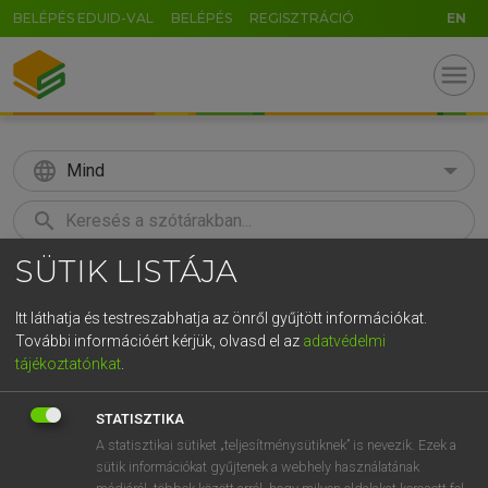
BELÉPÉS EDUID-VAL
BELÉPÉS
REGISZTRÁCIÓ
EN
menu
language
Mind
search
SÜTIK LISTÁJA
GR
KERESÉS
5
6
7
8
9
ö
ü
ó
Itt láthatja és testreszabhatja az önről gyűjtött információkat.
További információért kérjük, olvasd el az
adatvédelmi
r
t
z
u
i
o
p
ő
ú
MOLLAY ERZSÉBET, NAGY ROLAND
tájékoztatónkat
.
Holland−magyar szótár
g
h
j
k
l
é
á
ű
Ω
STATISZTIKA
v
b
n
m
,
.
-
AltGr
A statisztikai sütiket „teljesítménysütiknek” is nevezik. Ezek a
sütik információkat gyűjtenek a webhely használatának