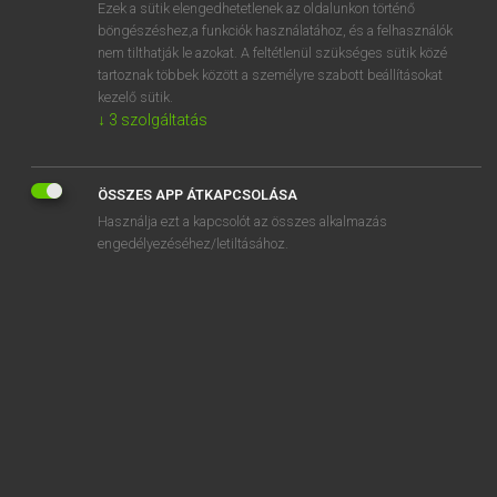
Ezek a sütik elengedhetetlenek az oldalunkon történő
böngészéshez,a funkciók használatához, és a felhasználók
nem tilthatják le azokat. A feltétlenül szükséges sütik közé
Mollay Erzsébet, Nagy Roland
tartoznak többek között a személyre szabott beállításokat
HOLLAND−MAGYAR SZÓTÁR
kezelő sütik.
↓
3
szolgáltatás
Kapcsolódó anyagok
gelijkluidend
ÖSSZES APP ÁTKAPCSOLÁSA
gelijkmaken
Használja ezt a kapcsolót az összes alkalmazás
gelijkmaker
engedélyezéséhez/letiltásához.
gelijkmatig
gelijkmoedig
gelijknamig
gelijkschakelen
gelijksoortig
gelijkspel