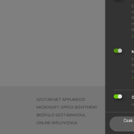
E
m
f
m
f
↓
M
E
f
s
↓
Ö
SZOTAR.NET APPLIKÁCIÓ
EGYÉNI FEL
H
MICROSOFT OFFICE BŐVÍTMÉNY
TANULÓKNA
BEÉPÜLŐ SZÓTÁRMODUL
OKTATÁSI I
Csak 
ONLINE NYELVVIZSGA
VÁLLALATI 