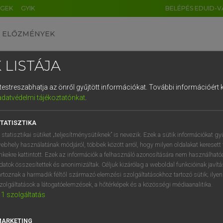
ÉGEK
GYIK
BELÉPÉS EDUID-V
ELŐZMÉNYEK
 LISTÁJA
és testreszabhatja az önről gyűjtött információkat.
További információért k
HU
DE
CN
FR
ES
IT
NL
RU
GR
adatvédelmi tájékoztatónkat
.
AY ERZSÉBET, NAGY ROLAND
1
2
3
4
5
6
7
8
9
and−magyar szótár
TATISZTIKA
q
w
e
r
t
z
u
i
 statisztikai sütiket „teljesítménysütiknek” is nevezik. Ezek a sütik információkat gy
ebhely használatának módjáról, többek között arról, hogy milyen oldalakat keresett 
a
s
d
f
g
h
j
k
l
é
inkekre kattintott. Ezek az információk a felhasználó azonosítására nem használható
datok összesítettek és anonimizáltak. Céljuk kizárólag a weboldal funkcióinak javít
í
y
x
c
v
b
n
m
,
.
artoznak a harmadik féltől származó elemzési szolgáltatásokhoz tartozó sütik; ilye
zolgáltatások a látogatóelemzések, a hőtérképek és a közösségi médiaanalitika.
VAN ELŐFIZETÉSED?
NINCS ELŐFIZETÉSED
1
szolgáltatás
előfizetésem a teljes szócikk
Nincs regisztrációm és előfiz
megtekintéséhez.
A szótár 2 órás, díjmente
MARKETING