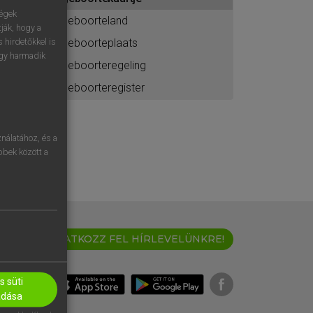
ához
ségek
geboorteland
ják, hogy a
geboorteplaats
 hirdetőkkel is
egy harmadik
geboorteregeling
geboorteregister
nálatához, és a
öbbek között a
IRATKOZZ FEL HÍRLEVELÜNKRE!
 süti
adása