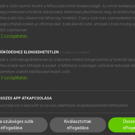
próbaverziójának elindítás
zek a sütik nyomon követik a felhasználó online tevékenységét. Az online tevékeny
BELÉPÉS
regisztrálok és
belépek
.
egismerésével a hirdetők relevánsabb reklámokat jeleníthetnek meg, és korlátozhat
elhasználó hány alkalommal láthat egy hirdetést. Ezek a sütik más szervezetekkel és
egoszthatják ezeket az információkat. Ezek állandó sütik, amelyek szinte mindig 
REGISZTRÁCIÓ
éltől származnak.
2
szolgáltatás
ŰKÖDÉSHEZ ELENGEDHETETLEN
(mindig szükséges)
zek a sütik elengedhetetlenek az oldalunkon történő böngészéshez,a funkciók hasz
elhasználók nem tilthatják le azokat. A feltétlenül szükséges sütik közé tartoznak t
zemélyre szabott beállításokat kezelő sütik.
3
szolgáltatás
SSZES APP ÁTKAPCSOLÁSA
HASZNÁLÓKNAK
SÚGÓ
asználja ezt a kapcsolót az összes alkalmazás engedélyezéséhez/letiltásához.
K
RÓLUNK
NTÉZMÉNYEKNEK
ELÉRHETŐSÉG
a szükséges sütik
Kiválasztottak
Összes
MEGOLDÁSOK
SÜTI BEÁLLÍTÁSOK
elfogadása
elfogadása
elfog