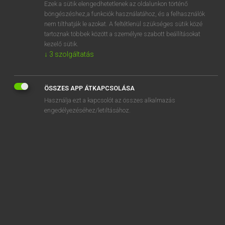
Ezek a sütik elengedhetetlenek az oldalunkon történő
böngészéshez,a funkciók használatához, és a felhasználók
nem tilthatják le azokat. A feltétlenül szükséges sütik közé
Mollay Erzsébet, Nagy Roland
tartoznak többek között a személyre szabott beállításokat
HOLLAND−MAGYAR SZÓTÁR
kezelő sütik.
↓
3
szolgáltatás
Kapcsolódó anyagok
gasgeiser
ÖSSZES APP ÁTKAPCSOLÁSA
gashaard
Használja ezt a kapcsolót az összes alkalmazás
gaskachel
engedélyezéséhez/letiltásához.
gaskamer
gaskraan
gasleiding
gaslucht
gasmasker
gasmengsel