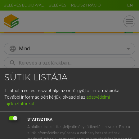
BELÉPÉS EDUID-VAL
BELÉPÉS
REGISZTRÁCIÓ
EN
menu
language
Mind
search
SÜTIK LISTÁJA
GR
KERESÉS
5
6
7
8
9
ö
ü
ó
Itt láthatja és testreszabhatja az önről gyűjtött információkat.
További információért kérjük, olvasd el az
adatvédelmi
r
t
z
u
i
o
p
ő
ú
MOLLAY ERZSÉBET, NAGY ROLAND
tájékoztatónkat
.
Holland−magyar szótár
g
h
j
k
l
é
á
ű
Ω
STATISZTIKA
v
b
n
m
,
.
-
AltGr
A statisztikai sütiket „teljesítménysütiknek” is nevezik. Ezek a
sütik információkat gyűjtenek a webhely használatának