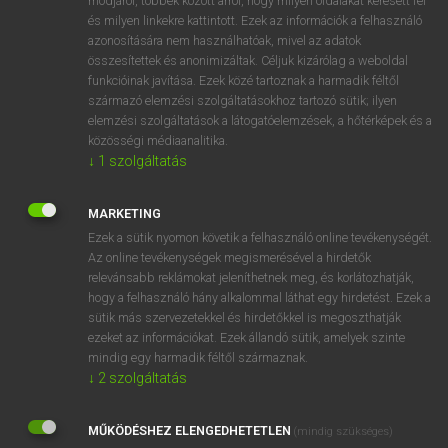
módjáról, többek között arról, hogy milyen oldalakat keresett fel
és milyen linkekre kattintott. Ezek az információk a felhasználó
VAN ELŐFIZETÉSED?
azonosítására nem használhatóak, mivel az adatok
összesítettek és anonimizáltak. Céljuk kizárólag a weboldal
Van előfizetésem a teljes szócikk megtekintéséhez.
funkcióinak javítása. Ezek közé tartoznak a harmadik féltől
származó elemzési szolgáltatásokhoz tartozó sütik; ilyen
BELÉPÉS
elemzési szolgáltatások a látogatóelemzések, a hőtérképek és a
közösségi médiaanalitika.
↓
1
szolgáltatás
MARKETING
Ezek a sütik nyomon követik a felhasználó online tevékenységét.
Az online tevékenységek megismerésével a hirdetők
NINCS ELŐFIZETÉSED?
relevánsabb reklámokat jeleníthetnek meg, és korlátozhatják,
Nincs regisztrációm és előfizetésem. A szótár 2 órás,
hogy a felhasználó hány alkalommal láthat egy hirdetést. Ezek a
díjmentes próbaverziójának elindításához regisztrálok és
sütik más szervezetekkel és hirdetőkkel is megoszthatják
belépek
.
ezeket az információkat. Ezek állandó sütik, amelyek szinte
mindig egy harmadik féltől származnak.
↓
2
szolgáltatás
REGISZTRÁCIÓ
MŰKÖDÉSHEZ ELENGEDHETETLEN
(mindig szükséges)