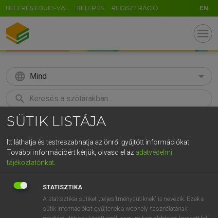
BELÉPÉS EDUID-VAL
BELÉPÉS
REGISZTRÁCIÓ
EN
menu
language
Mind
search
SÜTIK LISTÁJA
GR
KERESÉS
5
6
7
8
9
ö
ü
ó
Itt láthatja és testreszabhatja az önről gyűjtött információkat.
További információért kérjük, olvasd el az
adatvédelmi
r
t
z
u
i
o
p
ő
ú
MOLLAY ERZSÉBET, NAGY ROLAND
tájékoztatónkat
.
Holland−magyar szótár
g
h
j
k
l
é
á
ű
Ω
STATISZTIKA
v
b
n
m
,
.
-
AltGr
A statisztikai sütiket „teljesítménysütiknek” is nevezik. Ezek a
sütik információkat gyűjtenek a webhely használatának