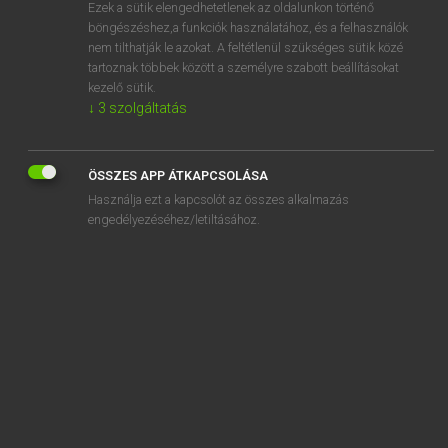
Ezek a sütik elengedhetetlenek az oldalunkon történő
böngészéshez,a funkciók használatához, és a felhasználók
nem tilthatják le azokat. A feltétlenül szükséges sütik közé
Mollay Erzsébet, Nagy Roland
tartoznak többek között a személyre szabott beállításokat
HOLLAND−MAGYAR SZÓTÁR
kezelő sütik.
↓
3
szolgáltatás
Kapcsolódó anyagok
fotochemie
ÖSSZES APP ÁTKAPCSOLÁSA
fotofinish
Használja ezt a kapcsolót az összes alkalmazás
fotogeniek
engedélyezéséhez/letiltásához.
fotograaf
fotograferen
fotografie
fotografisch
fotohandel
fotokopie