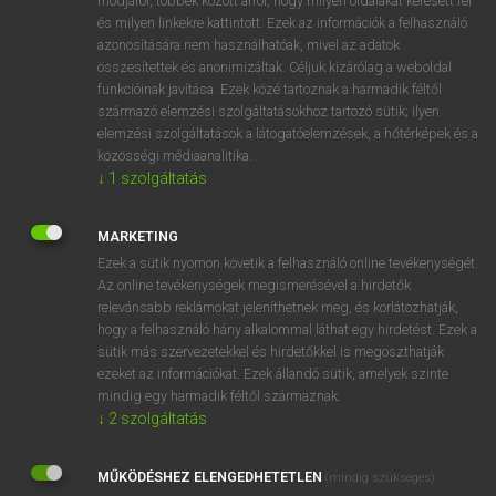
módjáról, többek között arról, hogy milyen oldalakat keresett fel
és milyen linkekre kattintott. Ezek az információk a felhasználó
VAN ELŐFIZETÉSED?
azonosítására nem használhatóak, mivel az adatok
összesítettek és anonimizáltak. Céljuk kizárólag a weboldal
Van előfizetésem a teljes szócikk megtekintéséhez.
funkcióinak javítása. Ezek közé tartoznak a harmadik féltől
származó elemzési szolgáltatásokhoz tartozó sütik; ilyen
BELÉPÉS
elemzési szolgáltatások a látogatóelemzések, a hőtérképek és a
közösségi médiaanalitika.
↓
1
szolgáltatás
MARKETING
Ezek a sütik nyomon követik a felhasználó online tevékenységét.
Az online tevékenységek megismerésével a hirdetők
NINCS ELŐFIZETÉSED?
relevánsabb reklámokat jeleníthetnek meg, és korlátozhatják,
Nincs regisztrációm és előfizetésem. A szótár 2 órás,
hogy a felhasználó hány alkalommal láthat egy hirdetést. Ezek a
díjmentes próbaverziójának elindításához regisztrálok és
sütik más szervezetekkel és hirdetőkkel is megoszthatják
belépek
.
ezeket az információkat. Ezek állandó sütik, amelyek szinte
mindig egy harmadik féltől származnak.
↓
2
szolgáltatás
REGISZTRÁCIÓ
MŰKÖDÉSHEZ ELENGEDHETETLEN
(mindig szükséges)