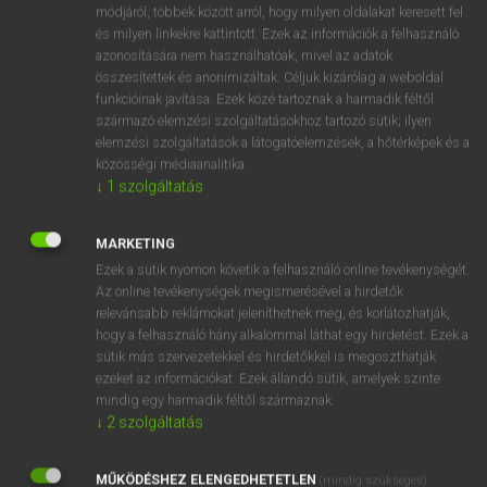
Latin−magyar szótár
módjáról, többek között arról, hogy milyen oldalakat keresett fel
és milyen linkekre kattintott. Ezek az információk a felhasználó
azonosítására nem használhatóak, mivel az adatok
összesítettek és anonimizáltak. Céljuk kizárólag a weboldal
funkcióinak javítása. Ezek közé tartoznak a harmadik féltől
származó elemzési szolgáltatásokhoz tartozó sütik; ilyen
elemzési szolgáltatások a látogatóelemzések, a hőtérképek és a
VAN ELŐFIZETÉSED?
közösségi médiaanalitika.
↓
1
szolgáltatás
Van előfizetésem a teljes szócikk megtekintéséhez.
BELÉPÉS
MARKETING
Ezek a sütik nyomon követik a felhasználó online tevékenységét.
Az online tevékenységek megismerésével a hirdetők
relevánsabb reklámokat jeleníthetnek meg, és korlátozhatják,
hogy a felhasználó hány alkalommal láthat egy hirdetést. Ezek a
sütik más szervezetekkel és hirdetőkkel is megoszthatják
ezeket az információkat. Ezek állandó sütik, amelyek szinte
NINCS ELŐFIZETÉSED?
mindig egy harmadik féltől származnak.
↓
2
szolgáltatás
Nincs regisztrációm és előfizetésem. A szótár 2 órás,
díjmentes próbaverziójának elindításához regisztrálok és
MŰKÖDÉSHEZ ELENGEDHETETLEN
belépek
.
(mindig szükséges)