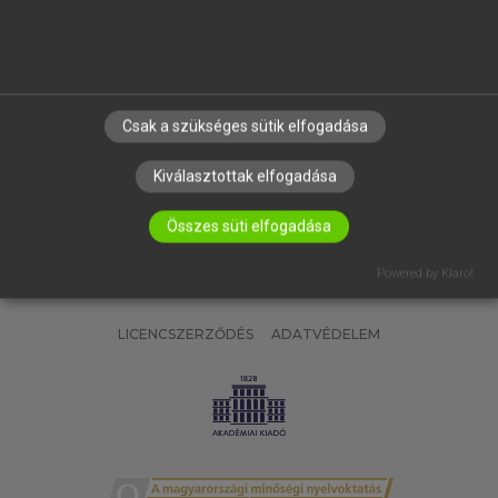
SÚGÓ
RÓLUNK
ELÉRHETŐSÉG
SÜTI BEÁLLÍTÁSOK
Csak a szükséges sütik elfogadása
IRATKOZZ FEL HÍRLEVELÜNKRE!
Kiválasztottak elfogadása
Összes süti elfogadása
Powered by Klaro!
LICENCSZERZŐDÉS
ADATVÉDELEM