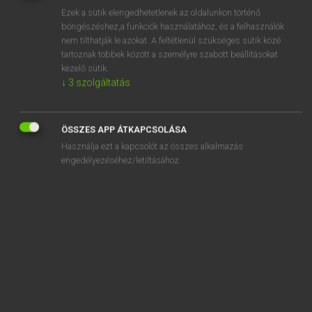
Ezek a sütik elengedhetetlenek az oldalunkon történő
REGISZTRÁCIÓ
böngészéshez,a funkciók használatához, és a felhasználók
nem tilthatják le azokat. A feltétlenül szükséges sütik közé
tartoznak többek között a személyre szabott beállításokat
kezelő sütik.
↓
3
szolgáltatás
Tegyey Imre
ÖSSZES APP ÁTKAPCSOLÁSA
LATIN−MAGYAR SZÓTÁR
Használja ezt a kapcsolót az összes alkalmazás
Kapcsolódó anyagok
engedélyezéséhez/letiltásához.
reparo
repastinatio
repello
rependo
repens
repente