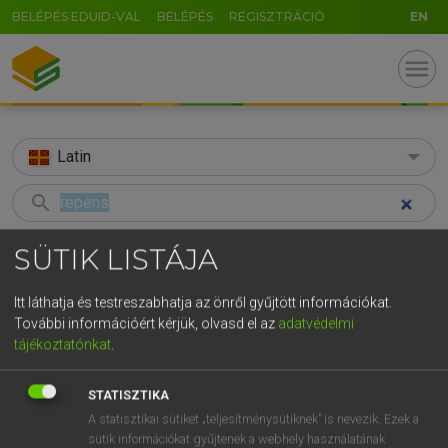
BELÉPÉS EDUID-VAL
BELÉPÉS
REGISZTRÁCIÓ
EN
menu
Latin
search
GR
KERESÉS
SÜTIK LISTÁJA
5
6
7
8
9
ö
ü
ó
TALÁLATOK
34 ms (1 db)
Itt láthatja és testreszabhatja az önről gyűjtött információkat.
r
t
z
u
i
o
p
ő
ú
További információért kérjük, olvasd el az
adatvédelmi
repens
tájékoztatónkat
.
g
h
j
k
l
é
á
ű
Ω
Latin−magyar szótár
v
b
n
m
,
.
-
AltGr
STATISZTIKA
A statisztikai sütiket „teljesítménysütiknek” is nevezik. Ezek a
TEGYEY IMRE
sütik információkat gyűjtenek a webhely használatának