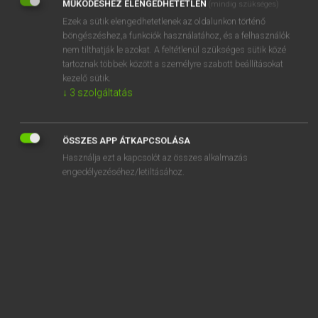
MŰKÖDÉSHEZ ELENGEDHETETLEN
(mindig szükséges)
Ezek a sütik elengedhetetlenek az oldalunkon történő
REGISZTRÁCIÓ
böngészéshez,a funkciók használatához, és a felhasználók
nem tilthatják le azokat. A feltétlenül szükséges sütik közé
tartoznak többek között a személyre szabott beállításokat
kezelő sütik.
↓
3
szolgáltatás
Lázár A. Péter, Varga György
MAGYAR−ANGOL EGYETEMES NAGYSZÓTÁR
ÖSSZES APP ÁTKAPCSOLÁSA
Kapcsolódó anyagok
Használja ezt a kapcsolót az összes alkalmazás
engedélyezéséhez/letiltásához.
unatkozik
unatkozó
uncia
unciális írás
uncsi
undemokratikus