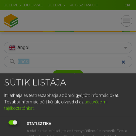
BELÉPÉS EDUID-VAL
BELÉPÉS
REGISZTRÁCIÓ
EN
menu
Angol
search
GR
KERESÉS
SÜTIK LISTÁJA
5
6
7
8
9
ö
ü
ó
TALÁLATOK
76 ms (5 db)
r
t
z
u
i
o
p
ő
ú
Itt láthatja és testreszabhatja az önről gyűjtött információkat.
További információért kérjük, olvasd el az
adatvédelmi
uncsi
draggy
g
h
j
k
l
é
á
ű
Ω
tájékoztatónkat
.
Magyar−angol egyetemes nagyszótár
Angol−magyar egyetemes nagysz
v
b
n
m
,
.
-
AltGr
STATISZTIKA
LÁZÁR A. PÉTER, VARGA GYÖRGY
A statisztikai sütiket „teljesítménysütiknek” is nevezik. Ezek a