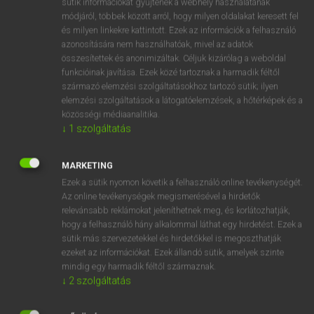
sütik információkat gyűjtenek a webhely használatának
Magyar−angol egyetemes nagyszótár
arrow_forward_ios
módjáról, többek között arról, hogy milyen oldalakat keresett fel
és milyen linkekre kattintott. Ezek az információk a felhasználó
azonosítására nem használhatóak, mivel az adatok
összesítettek és anonimizáltak. Céljuk kizárólag a weboldal
funkcióinak javítása. Ezek közé tartoznak a harmadik féltől
származó elemzési szolgáltatásokhoz tartozó sütik; ilyen
elemzési szolgáltatások a látogatóelemzések, a hőtérképek és a
VAN ELŐFIZETÉSED?
közösségi médiaanalitika.
Van előfizetésem a teljes szócikk megtekintéséhez.
↓
1
szolgáltatás
BELÉPÉS
MARKETING
Ezek a sütik nyomon követik a felhasználó online tevékenységét.
Az online tevékenységek megismerésével a hirdetők
relevánsabb reklámokat jeleníthetnek meg, és korlátozhatják,
hogy a felhasználó hány alkalommal láthat egy hirdetést. Ezek a
sütik más szervezetekkel és hirdetőkkel is megoszthatják
ezeket az információkat. Ezek állandó sütik, amelyek szinte
NINCS ELŐFIZETÉSED?
mindig egy harmadik féltől származnak.
Nincs regisztrációm és előfizetésem. A szótár 2 órás,
↓
2
szolgáltatás
díjmentes próbaverziójának elindításához regisztrálok és
belépek
.