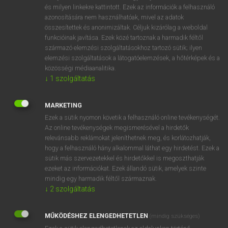
és milyen linkekre kattintott. Ezek az információk a felhasználó
ige
nyúlik
stretch
azonosítására nem használhatóak, mivel az adatok
reach (as far as)
összesítettek és anonimizáltak. Céljuk kizárólag a weboldal
funkcióinak javítása. Ezek közé tartoznak a harmadik féltől
lengthen
származó elemzési szolgáltatásokhoz tartozó sütik; ilyen
give
elemzési szolgáltatások a látogatóelemzések, a hőtérképek és a
közösségi médiaanalitika.
↓
1
szolgáltatás
⚲ nyúlik
keresése szótárainkban
MARKETING
Ezek a sütik nyomon követik a felhasználó online tevékenységét.
Az online tevékenységek megismerésével a hirdetők
relevánsabb reklámokat jeleníthetnek meg, és korlátozhatják,
DÍJMENTES ANGOL SZÓTÁR
hogy a felhasználó hány alkalommal láthat egy hirdetést. Ezek a
sütik más szervezetekkel és hirdetőkkel is megoszthatják
nyúlfark
ezeket az információkat. Ezek állandó sütik, amelyek szinte
mindig egy harmadik féltől származnak.
nyúlfarknyi
↓
2
szolgáltatás
nyúlgát
nyúlhús
MŰKÖDÉSHEZ ELENGEDHETETLEN
(mindig szükséges)