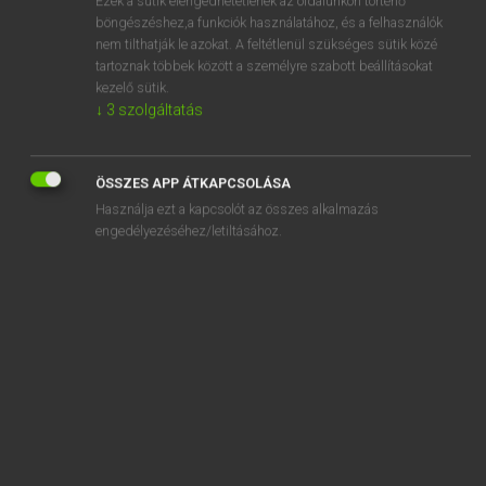
Ezek a sütik elengedhetetlenek az oldalunkon történő
nyúlik
böngészéshez,a funkciók használatához, és a felhasználók
nyúlkál
nem tilthatják le azokat. A feltétlenül szükséges sütik közé
tartoznak többek között a személyre szabott beállításokat
nyúlkár
kezelő sütik.
nyúlketrec
↓
3
szolgáltatás
nyúló
ÖSSZES APP ÁTKAPCSOLÁSA
„
nyúlik
” szó hasonló kifejezései:
Használja ezt a kapcsolót az összes alkalmazás
engedélyezéséhez/letiltásához.
KINYÚLIK
ÉR
MEGNYÚLIK
TERJED
ENGED
ELHÚZÓDIK
KITERJED
TÁGUL
HAJLIK
MEGHOSSZABBODIK
HOSSZABBODIK
ELNYÚLIK
ELÉR
TART
KISZÉLESEDIK
KITÁGUL
ELTERJED
HÚZÓDIK
BŐVÜL
MEG-NYÚLIK
KI-NYÚLIK