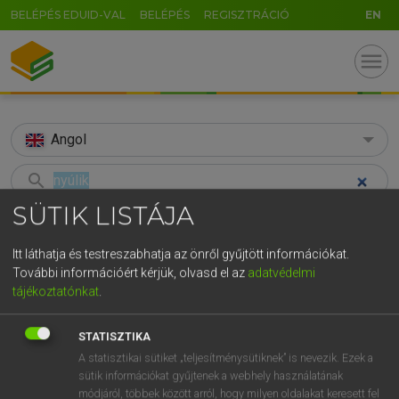
BELÉPÉS EDUID-VAL
BELÉPÉS
REGISZTRÁCIÓ
EN
menu
Angol
search
SÜTIK LISTÁJA
GR
KERESÉS
5
6
7
8
9
ö
ü
ó
Itt láthatja és testreszabhatja az önről gyűjtött információkat.
TALÁLATOK
214 ms (149 db)
További információért kérjük, olvasd el az
adatvédelmi
r
t
z
u
i
o
p
ő
ú
tájékoztatónkat
.
nyúlik
nyúlik
g
h
j
k
l
é
á
ű
Ω
Díjmentes angol szótár
Magyar−angol egyetemes nagyszótár
STATISZTIKA
v
b
n
m
,
.
-
AltGr
A statisztikai sütiket „teljesítménysütiknek” is nevezik. Ezek a
sütik információkat gyűjtenek a webhely használatának
Díjmentes angol szótár
arrow_forward_ios
módjáról, többek között arról, hogy milyen oldalakat keresett fel