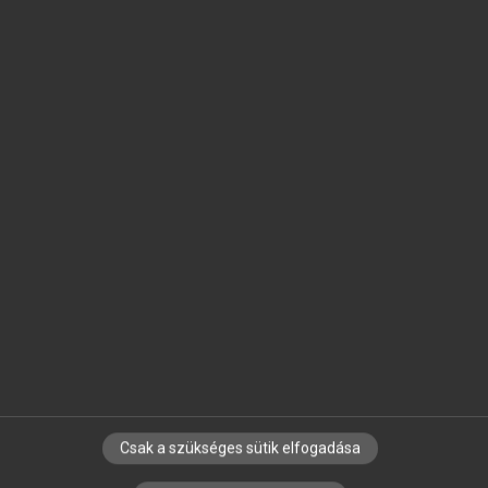
SZOTAR.NET APPLIKÁCIÓ
MICROSOFT OFFICE BŐVÍTMÉNY
BEÉPÜLŐ SZÓTÁRMODUL
ONLINE NYELVVIZSGA
EGYÉNI FELHASZNÁLÓKNAK
TANULÓKNAK
OKTATÁSI INTÉZMÉNYEKNEK
VÁLLALATI MEGOLDÁSOK
SÚGÓ
RÓLUNK
ELÉRHETŐSÉG
SÜTI BEÁLLÍTÁSOK
Csak a szükséges sütik elfogadása
IRATKOZZ FEL HÍRLEVELÜNKRE!