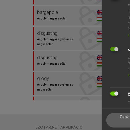
E
m
bargepole
f
Angol−magyar szótár
m
f
disgusting
↓
Angol−magyar egyetemes
nagyszótár
M
disgusting
E
f
Angol−magyar szótár
s
↓
grody
Angol−magyar egyetemes
nagyszótár
Ö
H
gross
Angol−magyar egyetemes
nagyszótár
Csak 
gross
SZOTAR.NET APPLIKÁCIÓ
EGYÉNI FEL