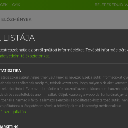
ÉGEK
GYIK
BELÉPÉS EDUID-V
ELŐZMÉNYEK
 LISTÁJA
és testreszabhatja az önről gyűjtött információkat.
További információért k
HU
DE
CN
FR
ES
IT
NL
RU
GR
adatvédelmi tájékoztatónkat
.
entes angol szótár
1
2
3
4
5
6
7
8
9
TATISZTIKA
mn
ustalan
disgusting
q
w
e
r
t
z
u
i
 statisztikai sütiket „teljesítménysütiknek” is nevezik. Ezek a sütik információkat gy
unappetizing
ebhely használatának módjáról, többek között arról, hogy milyen oldalakat keresett 
a
s
d
f
g
h
j
k
l
é
inkekre kattintott. Ezek az információk a felhasználó azonosítására nem használható
uninviting
datok összesítettek és anonimizáltak. Céljuk kizárólag a weboldal funkcióinak javít
í
y
x
c
v
b
n
m
,
.
artoznak a harmadik féltől származó elemzési szolgáltatásokhoz tartozó sütik; ilye
zolgáltatások a látogatóelemzések, a hőtérképek és a közösségi médiaanalitika.
1
szolgáltatás
ztustalan
keresése szótárainkban
MARKETING