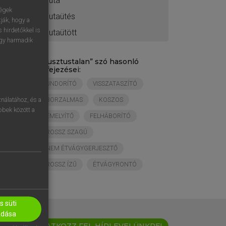
guta
ségek
gutaütés
ják, hogy a
 hirdetőkkel is
gutaütött
egy harmadik
„
gusztustalan
” szó hasonló
kifejezései:
UNDORÍTÓ
VISSZATASZÍTÓ
nálatához, és a
BORZALMAS
KOSZOS
öbbek között a
ÉMELYÍTŐ
FELHÁBORÍTÓ
ROSSZ SZAGÚ
NEM ÉTVÁGYGERJESZTŐ
ROSSZ ÍZŰ
ÉTVÁGYRONTÓ
 süti
adása