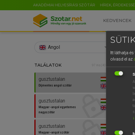
AKADÉMIAI HELYESÍRÁSI SZÓTÁR
HÍREK, ÉRDEKESS
KEDVENCEK
SÜTIK
search
Angol
Itt láthatja 
EN
olvasd el az
TALÁLATOK
Díjm
97 ms (40 db)
0
S
gusztustalan
guszt
A
Díjmentes angol szótár
w
l
a
gusztustalan
t
Magyar−angol egyetemes
s
nagyszótár
↓
⚲ gus
gusztustalan
Magyar−angol szótár