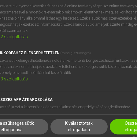
zek a sütik nyomon követik a felhasználó online tevékenységét. Az online tevékeny
egismerésével a hirdetők relevánsabb reklámokat jeleníthetnek meg, és korlátozhat
elhasználó hány alkalommal láthat egy hirdetést. Ezek a sütik más szervezetekkel és
egoszthatják ezeket az információkat. Ezek állandó sütik, amelyek szinte mindig 
éltől származnak.
2
szolgáltatás
ŰKÖDÉSHEZ ELENGEDHETETLEN
(mindig szükséges)
zek a sütik elengedhetetlenek az oldalunkon történő böngészéshez,a funkciók hasz
elhasználók nem tilthatják le azokat. A feltétlenül szükséges sütik közé tartoznak t
zemélyre szabott beállításokat kezelő sütik.
3
szolgáltatás
SSZES APP ÁTKAPCSOLÁSA
asználja ezt a kapcsolót az összes alkalmazás engedélyezéséhez/letiltásához.
a szükséges sütik
Kiválasztottak
Összes
elfogadása
elfogadása
elfog
HASZNÁLÓKNAK
SÚGÓ