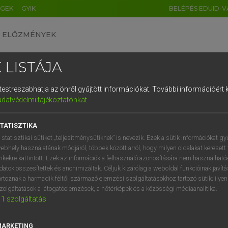
ÉGEK
GYIK
BELÉPÉS EDUID-V
ELŐZMÉNYEK
 LISTÁJA
és testreszabhatja az önről gyűjtött információkat.
További információért k
HU
DE
CN
FR
ES
IT
NL
RU
GR
adatvédelmi tájékoztatónkat
.
Y KAMMER, BOSCHNÉ ABLONCZY EMŐKE
1
2
3
4
5
6
7
8
9
ar−holland szótár
TATISZTIKA
q
w
e
r
t
z
u
i
 statisztikai sütiket „teljesítménysütiknek” is nevezik. Ezek a sütik információkat gy
ebhely használatának módjáról, többek között arról, hogy milyen oldalakat keresett 
a
s
d
f
g
h
j
k
l
é
inkekre kattintott. Ezek az információk a felhasználó azonosítására nem használható
datok összesítettek és anonimizáltak. Céljuk kizárólag a weboldal funkcióinak javít
í
y
x
c
v
b
n
m
,
.
artoznak a harmadik féltől származó elemzési szolgáltatásokhoz tartozó sütik; ilye
zolgáltatások a látogatóelemzések, a hőtérképek és a közösségi médiaanalitika.
VAN ELŐFIZETÉSED?
NINCS ELŐFIZETÉSED
1
szolgáltatás
előfizetésem a teljes szócikk
Nincs regisztrációm és előfiz
megtekintéséhez.
A szótár 2 órás, díjmente
MARKETING