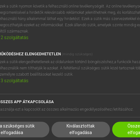
próbaverziójának elindítás
zek a sütik nyomon követik a felhasználó online tevékenységét. Az online tevékeny
BELÉPÉS
regisztrálok és
belépek
.
egismerésével a hirdetők relevánsabb reklámokat jeleníthetnek meg, és korlátozhat
elhasználó hány alkalommal láthat egy hirdetést. Ezek a sütik más szervezetekkel és
egoszthatják ezeket az információkat. Ezek állandó sütik, amelyek szinte mindig 
REGISZTRÁCIÓ
éltől származnak.
2
szolgáltatás
ŰKÖDÉSHEZ ELENGEDHETETLEN
(mindig szükséges)
zek a sütik elengedhetetlenek az oldalunkon történő böngészéshez,a funkciók hasz
elhasználók nem tilthatják le azokat. A feltétlenül szükséges sütik közé tartoznak t
zemélyre szabott beállításokat kezelő sütik.
3
szolgáltatás
SSZES APP ÁTKAPCSOLÁSA
asználja ezt a kapcsolót az összes alkalmazás engedélyezéséhez/letiltásához.
a szükséges sütik
Kiválasztottak
Összes
elfogadása
elfogadása
elfog