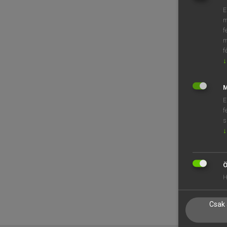
E
m
f
m
f
↓
M
E
f
s
↓
Ö
H
Csak 