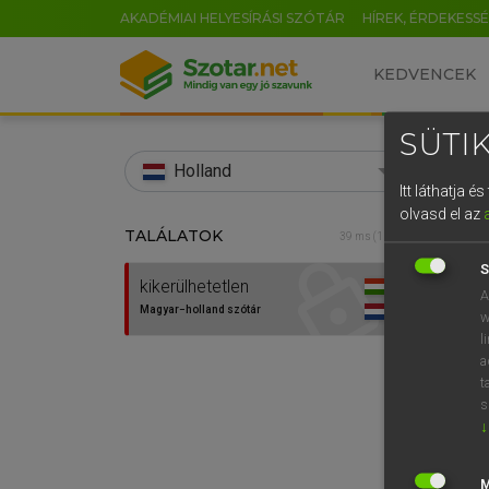
AKADÉMIAI HELYESÍRÁSI SZÓTÁR
HÍREK, ÉRDEKESS
KEDVENCEK
SÜTIK
search
Holland
Itt láthatja 
EN
olvasd el az
TALÁLATOK
HENR
39 ms (1 db)
0
Magy
S
kikerülhetetlen
A
Magyar−holland szótár
w
l
a
t
s
↓
Van 