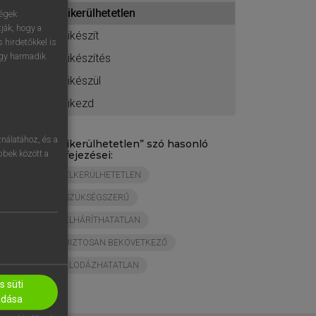
ához
kikerülhetetlen
ségek
ják, hogy a
kikészít
 hirdetőkkel is
egy harmadik
kikészítés
kikészül
kikezd
nálatához, és a
„
kikerülhetetlen
” szó hasonló
öbbek között a
kifejezései:
ELKERÜLHETETLEN
SZÜKSÉGSZERŰ
ELHÁRÍTHATATLAN
BIZTOSAN BEKÖVETKEZŐ
ELODÁZHATATLAN
 süti
adása