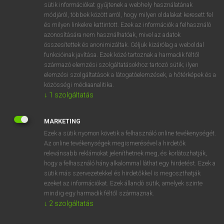
Magyar−holland szótár
arrow_forward_ios
sütik információkat gyűjtenek a webhely használatának
módjáról, többek között arról, hogy milyen oldalakat keresett fel
és milyen linkekre kattintott. Ezek az információk a felhasználó
azonosítására nem használhatóak, mivel az adatok
összesítettek és anonimizáltak. Céljuk kizárólag a weboldal
funkcióinak javítása. Ezek közé tartoznak a harmadik féltől
származó elemzési szolgáltatásokhoz tartozó sütik; ilyen
VAN ELŐFIZETÉSED?
elemzési szolgáltatások a látogatóelemzések, a hőtérképek és a
közösségi médiaanalitika.
Van előfizetésem a teljes szócikk megtekintéséhez.
↓
1
szolgáltatás
BELÉPÉS
MARKETING
Ezek a sütik nyomon követik a felhasználó online tevékenységét.
Az online tevékenységek megismerésével a hirdetők
relevánsabb reklámokat jeleníthetnek meg, és korlátozhatják,
hogy a felhasználó hány alkalommal láthat egy hirdetést. Ezek a
sütik más szervezetekkel és hirdetőkkel is megoszthatják
NINCS ELŐFIZETÉSED?
ezeket az információkat. Ezek állandó sütik, amelyek szinte
mindig egy harmadik féltől származnak.
Nincs regisztrációm és előfizetésem. A szótár 2 órás,
↓
2
szolgáltatás
díjmentes próbaverziójának elindításához regisztrálok és
belépek
.