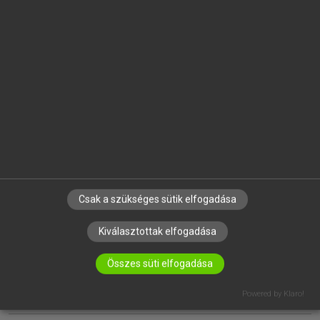
EGYÉNI FELHASZNÁLÓKNAK
TANULÓKNAK
OKTATÁSI INTÉZMÉNYEKNEK
VÁLLALATI MEGOLDÁSOK
SÚGÓ
RÓLUNK
ELÉRHETŐSÉG
SÜTI BEÁLLÍTÁSOK
Csak a szükséges sütik elfogadása
Kiválasztottak elfogadása
IRATKOZZ FEL HÍRLEVELÜNKRE!
Összes süti elfogadása
Powered by Klaro!