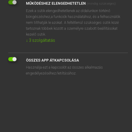
MŰKÖDÉSHEZ ELENGEDHETETLEN
(mindig szükséges)
Ezek a sütik elengedhetetlenek az oldalunkon történő
REGISZTRÁCIÓ
böngészéshez,a funkciók használatához, és a felhasználók
nem tilthatják le azokat. A feltétlenül szükséges sütik közé
tartoznak többek között a személyre szabott beállításokat
kezelő sütik.
↓
3
szolgáltatás
Henry Kammer, Boschné Ablonczy Emőke
MAGYAR−HOLLAND SZÓTÁR
ÖSSZES APP ÁTKAPCSOLÁSA
Kapcsolódó anyagok
Használja ezt a kapcsolót az összes alkalmazás
engedélyezéséhez/letiltásához.
keresgélés
kereskedelem
kereskedelmi
kereskedés
kereskedik
kereskedő