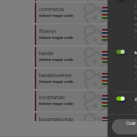
E
commercie
m
Holland−magyar szótár
f
m
f
floreren
↓
Holland−magyar szótár
handel
M
Holland−magyar szótár
E
f
s
handelsverkeer
↓
Holland−magyar szótár
koophandel
Ö
Holland−magyar szótár
H
koopmanschap
Csak 
Holland−magyar szótár