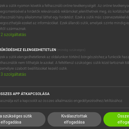
próbaverziójának elindítás
zek a sütik nyomon követik a felhasználó online tevékenységét. Az online tevékeny
BELÉPÉS
regisztrálok és
belépek
.
egismerésével a hirdetők relevánsabb reklámokat jeleníthetnek meg, és korlátozhat
elhasználó hány alkalommal láthat egy hirdetést. Ezek a sütik más szervezetekkel és
egoszthatják ezeket az információkat. Ezek állandó sütik, amelyek szinte mindig 
REGISZTRÁCIÓ
éltől származnak.
2
szolgáltatás
ŰKÖDÉSHEZ ELENGEDHETETLEN
(mindig szükséges)
zek a sütik elengedhetetlenek az oldalunkon történő böngészéshez,a funkciók hasz
elhasználók nem tilthatják le azokat. A feltétlenül szükséges sütik közé tartoznak t
zemélyre szabott beállításokat kezelő sütik.
3
szolgáltatás
SSZES APP ÁTKAPCSOLÁSA
asználja ezt a kapcsolót az összes alkalmazás engedélyezéséhez/letiltásához.
a szükséges sütik
Kiválasztottak
Összes
elfogadása
elfogadása
elfog