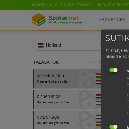
AKADÉMIAI HELYESÍRÁSI SZÓTÁR
HÍREK, ÉRDEKESS
KEDVENCEK
SÜTIK
search
Holland
Itt láthatja 
EN
olvasd el az
TALÁLATOK
HENR
69 ms (29 db)
0
Magy
S
kereskedelem
A
Magyar−holland szótár
w
l
a
binnenlands
t
Holland−magyar szótár
s
↓
colportage
Van 
Holland−magyar szótár