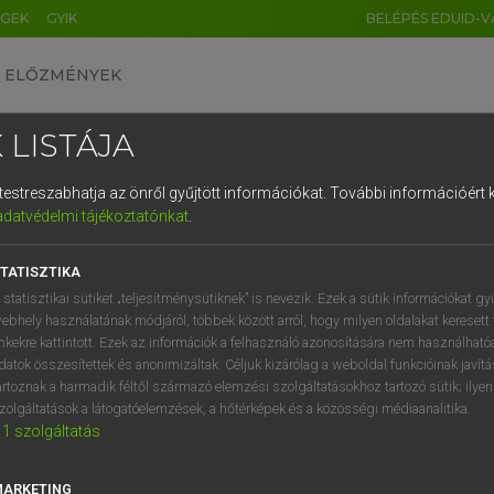
ÉGEK
GYIK
BELÉPÉS EDUID-V
ELŐZMÉNYEK
 LISTÁJA
és testreszabhatja az önről gyűjtött információkat.
További információért k
HU
DE
CN
FR
ES
IT
NL
RU
GR
adatvédelmi tájékoztatónkat
.
Y KAMMER, BOSCHNÉ ABLONCZY EMŐKE
1
2
3
4
5
6
7
8
9
ar−holland szótár
TATISZTIKA
q
w
e
r
t
z
u
i
 statisztikai sütiket „teljesítménysütiknek” is nevezik. Ezek a sütik információkat gy
ebhely használatának módjáról, többek között arról, hogy milyen oldalakat keresett 
a
s
d
f
g
h
j
k
l
é
inkekre kattintott. Ezek az információk a felhasználó azonosítására nem használható
datok összesítettek és anonimizáltak. Céljuk kizárólag a weboldal funkcióinak javít
í
y
x
c
v
b
n
m
,
.
artoznak a harmadik féltől származó elemzési szolgáltatásokhoz tartozó sütik; ilye
zolgáltatások a látogatóelemzések, a hőtérképek és a közösségi médiaanalitika.
VAN ELŐFIZETÉSED?
NINCS ELŐFIZETÉSED
1
szolgáltatás
előfizetésem a teljes szócikk
Nincs regisztrációm és előfiz
megtekintéséhez.
A szótár 2 órás, díjmente
MARKETING