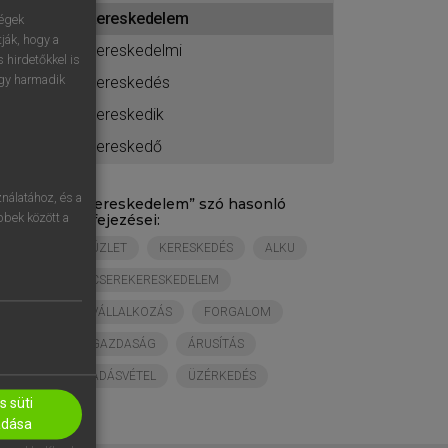
ához
kereskedelem
ségek
ják, hogy a
kereskedelmi
 hirdetőkkel is
egy harmadik
kereskedés
kereskedik
kereskedő
nálatához, és a
„
kereskedelem
” szó hasonló
öbbek között a
kifejezései:
ÜZLET
KERESKEDÉS
ALKU
CSEREKERESKEDELEM
VÁLLALKOZÁS
FORGALOM
GAZDASÁG
ÁRUSÍTÁS
ADÁSVÉTEL
ÜZÉRKEDÉS
 süti
adása