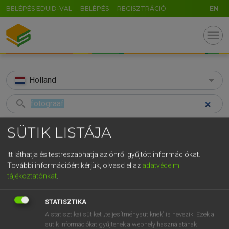
BELÉPÉS EDUID-VAL
BELÉPÉS
REGISZTRÁCIÓ
EN
menu
Holland
search
GR
KERESÉS
SÜTIK LISTÁJA
5
6
7
8
9
ö
ü
ó
TALÁLATOK
36 ms (3 db)
Itt láthatja és testreszabhatja az önről gyűjtött információkat.
r
t
z
u
i
o
p
ő
ú
További információért kérjük, olvasd el az
adatvédelmi
fotograaf
fényképész
fotó
tájékoztatónkat
.
g
h
j
k
l
é
á
ű
Ω
Holland−magyar szótár
Magyar−holland szótár
Magyar−
v
b
n
m
,
.
-
AltGr
STATISZTIKA
A statisztikai sütiket „teljesítménysütiknek” is nevezik. Ezek a
MOLLAY ERZSÉBET, NAGY ROLAND
sütik információkat gyűjtenek a webhely használatának