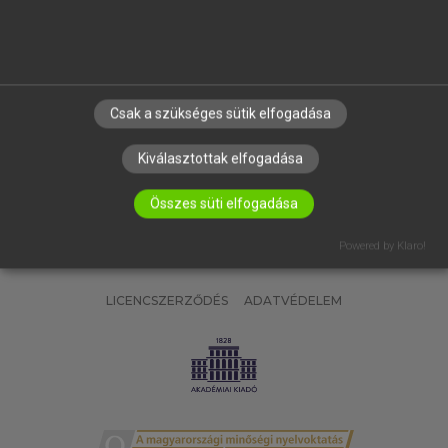
SÚGÓ
RÓLUNK
ELÉRHETŐSÉG
SÜTI BEÁLLÍTÁSOK
Csak a szükséges sütik elfogadása
IRATKOZZ FEL HÍRLEVELÜNKRE!
Kiválasztottak elfogadása
Összes süti elfogadása
Powered by Klaro!
LICENCSZERZŐDÉS
ADATVÉDELEM