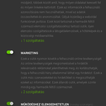
Holland−magyar szótár
arrow_forward_ios
módjáról, többek között arról, hogy milyen oldalakat keresett fel
és milyen linkekre kattintott. Ezek az információk a felhasználó
azonosítására nem használhatóak, mivel az adatok
összesítettek és anonimizáltak. Céljuk kizárólag a weboldal
funkcióinak javítása. Ezek közé tartoznak a harmadik féltől
származó elemzési szolgáltatásokhoz tartozó sütik; ilyen
elemzési szolgáltatások a látogatóelemzések, a hőtérképek és a
VAN ELŐFIZETÉSED?
közösségi médiaanalitika.
↓
1
szolgáltatás
Van előfizetésem a teljes szócikk megtekintéséhez.
BELÉPÉS
MARKETING
Ezek a sütik nyomon követik a felhasználó online tevékenységét.
Az online tevékenységek megismerésével a hirdetők
relevánsabb reklámokat jeleníthetnek meg, és korlátozhatják,
hogy a felhasználó hány alkalommal láthat egy hirdetést. Ezek a
sütik más szervezetekkel és hirdetőkkel is megoszthatják
ezeket az információkat. Ezek állandó sütik, amelyek szinte
NINCS ELŐFIZETÉSED?
mindig egy harmadik féltől származnak.
↓
2
szolgáltatás
Nincs regisztrációm és előfizetésem. A szótár 2 órás,
díjmentes próbaverziójának elindításához regisztrálok és
MŰKÖDÉSHEZ ELENGEDHETETLEN
belépek
.
(mindig szükséges)