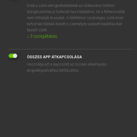
Ezek a sütik elengedhetetlenek az oldalunkon történő
REGISZTRÁCIÓ
böngészéshez,a funkciók használatához, és a felhasználók
nem tilthatják le azokat. A feltétlenül szükséges sütik közé
tartoznak többek között a személyre szabott beállításokat
kezelő sütik.
↓
3
szolgáltatás
Mollay Erzsébet, Nagy Roland
ÖSSZES APP ÁTKAPCSOLÁSA
HOLLAND−MAGYAR SZÓTÁR
Használja ezt a kapcsolót az összes alkalmazás
Kapcsolódó anyagok
engedélyezéséhez/letiltásához.
fotoboek
fotochemie
fotofinish
fotogeniek
fotograaf
fotograferen