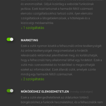
és anonimizáltak. Céljuk kizárólag a weboldal funkcióinak
javítása. Ezek közé tartoznak a harmadik féltől származó
elemzési szolgáltatásokhoz tartozó sütik; ilyen elemzési
szolgáltatások a látogatóelemzések, a hőtérképek és a
közösségi médiaanalitika.
↓
1
szolgáltatás
ÍGY TANULD MEG KÖNNYEN A NÉMET
SZÁMOKAT!
MARKETING
Ezek a sütik nyomon követik a felhasználó online tevékenységét.
Eins, Zwei, Polizei, 99 Luftballons, Zehn kleine
Az online tevékenységek megismerésével a hirdetők
Jägermeister – a számok bizony a legismertebb német
relevánsabb reklámokat jeleníthetnek meg, és korlátozhatják,
…
hogy a felhasználó hány alkalommal láthat egy hirdetést. Ezek a
sütik más szervezetekkel és hirdetőkkel is megoszthatják
ezeket az információkat. Ezek állandó sütik, amelyek szinte
NÉMET NYELV
NYELVTANULÁS
2021. 11. 28.
mindig egy harmadik féltől származnak.
↓
2
szolgáltatás
MŰKÖDÉSHEZ ELENGEDHETETLEN
(mindig szükséges)
Ezek a sütik elengedhetetlenek az oldalunkon történő
böngészéshez,a funkciók használatához, és a felhasználók nem