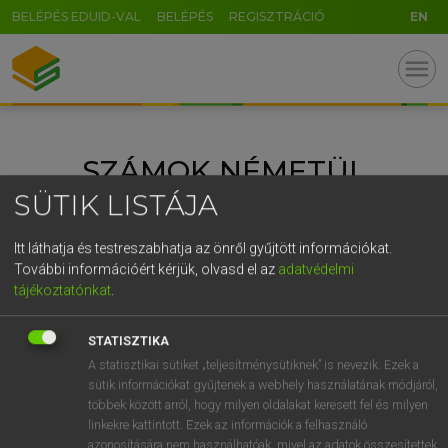
BELÉPÉS EDUID-VAL
BELÉPÉS
REGISZTRÁCIÓ
EN
U
GR
menu
5
6
7
8
9
ö
ü
ó
r
t
z
u
i
o
p
ő
ú
SZÁMOK NÉMETÜL
g
h
j
k
l
é
á
ű
Ω
SÜTIK LISTÁJA
v
b
n
m
,
.
-
AltGr
ANGOL NYELV
FRANCIA NYELV
KATEGÓRIÁK:
Itt láthatja és testreszabhatja az önről gyűjtött információkat.
HELYESÍRÁS
MAGYAR NYELV
NÉMET NYELV
További információért kérjük, olvasd el az
adatvédelmi
NYELVTANULÁS
NYELVVIZSGA
SPANYOL NYELV
tájékoztatónkat
.
SZÓTÁR
STATISZTIKA
A statisztikai sütiket „teljesítménysütiknek” is nevezik. Ezek a
sütik információkat gyűjtenek a webhely használatának módjáról,
többek között arról, hogy milyen oldalakat keresett fel és milyen
linkekre kattintott. Ezek az információk a felhasználó
azonosítására nem használhatóak, mivel az adatok összesítettek