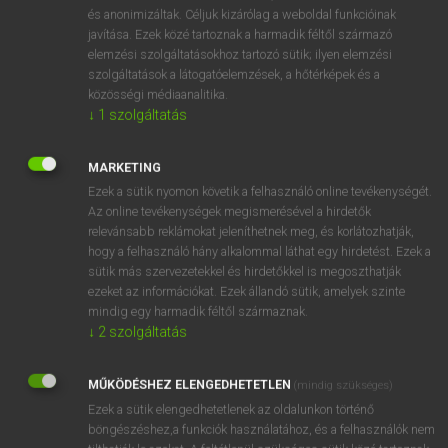
és anonimizáltak. Céljuk kizárólag a weboldal funkcióinak
javítása. Ezek közé tartoznak a harmadik féltől származó
elemzési szolgáltatásokhoz tartozó sütik; ilyen elemzési
szolgáltatások a látogatóelemzések, a hőtérképek és a
közösségi médiaanalitika.
↓
1
szolgáltatás
EZEKET KELL TUDNOD A PRESENT
MARKETING
PERFECTRŐL
Ezek a sütik nyomon követik a felhasználó online tevékenységét.
Amikor belekezdesz az angoltanulásba, az az első
Az online tevékenységek megismerésével a hirdetők
gondolatod, hogy a magyar és az angol igeidők …
relevánsabb reklámokat jeleníthetnek meg, és korlátozhatják,
hogy a felhasználó hány alkalommal láthat egy hirdetést. Ezek a
sütik más szervezetekkel és hirdetőkkel is megoszthatják
ANGOL NYELV
NYELVTANULÁS
2021. 11. 14.
ezeket az információkat. Ezek állandó sütik, amelyek szinte
mindig egy harmadik féltől származnak.
↓
2
szolgáltatás
MŰKÖDÉSHEZ ELENGEDHETETLEN
(mindig szükséges)
Ezek a sütik elengedhetetlenek az oldalunkon történő
böngészéshez,a funkciók használatához, és a felhasználók nem
SZOTAR.NET APPLIKÁCIÓ