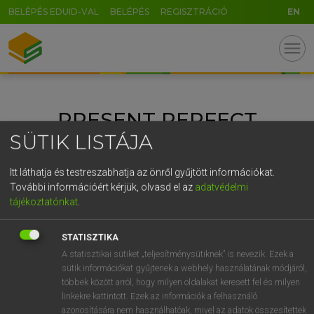
BELÉPÉS EDUID-VAL
BELÉPÉS
REGISZTRÁCIÓ
EN
U
GR
menu
5
6
7
8
9
ö
ü
ó
r
t
z
u
i
o
p
ő
ú
PRESENT PERFECT
g
h
j
k
l
é
á
ű
Ω
SÜTIK LISTÁJA
v
b
n
m
,
.
-
AltGr
ANGOL NYELV
FRANCIA NYELV
KATEGÓRIÁK:
Itt láthatja és testreszabhatja az önről gyűjtött információkat.
HELYESÍRÁS
MAGYAR NYELV
NÉMET NYELV
További információért kérjük, olvasd el az
adatvédelmi
tájékoztatónkat
.
NYELVTANULÁS
NYELVVIZSGA
SPANYOL NYELV
SZÓTÁR
STATISZTIKA
A statisztikai sütiket „teljesítménysütiknek” is nevezik. Ezek a
sütik információkat gyűjtenek a webhely használatának módjáról,
többek között arról, hogy milyen oldalakat keresett fel és milyen
linkekre kattintott. Ezek az információk a felhasználó
azonosítására nem használhatóak, mivel az adatok összesítettek