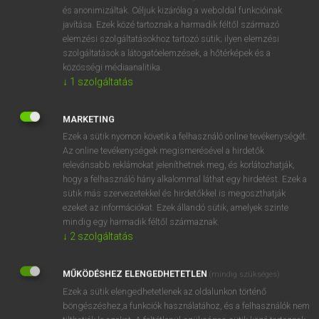
és anonimizáltak. Céljuk kizárólag a weboldal funkcióinak
javítása. Ezek közé tartoznak a harmadik féltől származó
elemzési szolgáltatásokhoz tartozó sütik; ilyen elemzési
szolgáltatások a látogatóelemzések, a hőtérképek és a
közösségi médiaanalitika.
↓
1
szolgáltatás
HASZNÁLD JÓL A PRESENT CONTINUOUS
MARKETING
IGEIDŐT!
Ezek a sütik nyomon követik a felhasználó online tevékenységét.
Az angol nyelv messze földön híres a rengeteg és
Az online tevékenységek megismerésével a hirdetők
bonyolult igeidőiről. Mi tagadás, sokszor még …
relevánsabb reklámokat jeleníthetnek meg, és korlátozhatják,
hogy a felhasználó hány alkalommal láthat egy hirdetést. Ezek a
sütik más szervezetekkel és hirdetőkkel is megoszthatják
ANGOL NYELV
NYELVTANULÁS
2021. 11. 21.
ezeket az információkat. Ezek állandó sütik, amelyek szinte
mindig egy harmadik féltől származnak.
↓
2
szolgáltatás
MŰKÖDÉSHEZ ELENGEDHETETLEN
(mindig szükséges)
Ezek a sütik elengedhetetlenek az oldalunkon történő
böngészéshez,a funkciók használatához, és a felhasználók nem
SZOTAR.NET APPLIKÁCIÓ