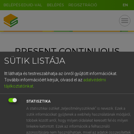
BELÉPÉS EDUID-VAL
BELÉPÉS
REGISZTRÁCIÓ
EN
U
GR
menu
5
6
7
8
9
ö
ü
ó
r
t
z
u
i
o
p
ő
ú
PRESENT CONTINUOUS
g
h
j
k
l
é
á
ű
Ω
SÜTIK LISTÁJA
v
b
n
m
,
.
-
AltGr
ANGOL NYELV
FRANCIA NYELV
KATEGÓRIÁK:
Itt láthatja és testreszabhatja az önről gyűjtött információkat.
HELYESÍRÁS
MAGYAR NYELV
NÉMET NYELV
További információért kérjük, olvasd el az
adatvédelmi
tájékoztatónkat
.
NYELVTANULÁS
NYELVVIZSGA
SPANYOL NYELV
SZÓTÁR
STATISZTIKA
A statisztikai sütiket „teljesítménysütiknek” is nevezik. Ezek a
sütik információkat gyűjtenek a webhely használatának módjáról,
többek között arról, hogy milyen oldalakat keresett fel és milyen
linkekre kattintott. Ezek az információk a felhasználó
azonosítására nem használhatóak, mivel az adatok összesítettek