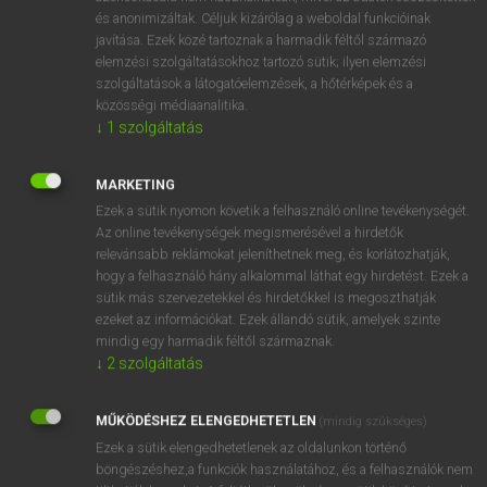
és anonimizáltak. Céljuk kizárólag a weboldal funkcióinak
javítása. Ezek közé tartoznak a harmadik féltől származó
elemzési szolgáltatásokhoz tartozó sütik; ilyen elemzési
szolgáltatások a látogatóelemzések, a hőtérképek és a
közösségi médiaanalitika.
↓
1
szolgáltatás
A 10 LEGNÉPSZERŰBB ONLINE MARKETING
KIFEJEZÉS MAGYARUL
MARKETING
Ezek a sütik nyomon követik a felhasználó online tevékenységét.
Az online marketing területén vannak olyan kifejezések
Az online tevékenységek megismerésével a hirdetők
vagy rövidítések, amelyeket mindenki használ. Ezek
relevánsabb reklámokat jeleníthetnek meg, és korlátozhatják,
nem csupán... …
hogy a felhasználó hány alkalommal láthat egy hirdetést. Ezek a
sütik más szervezetekkel és hirdetőkkel is megoszthatják
ezeket az információkat. Ezek állandó sütik, amelyek szinte
SZÓTÁR
2019. 07. 06.
mindig egy harmadik féltől származnak.
↓
2
szolgáltatás
MŰKÖDÉSHEZ ELENGEDHETETLEN
(mindig szükséges)
Ezek a sütik elengedhetetlenek az oldalunkon történő
böngészéshez,a funkciók használatához, és a felhasználók nem