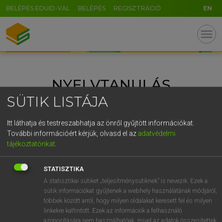
BELÉPÉS EDUID-VAL
BELÉPÉS
REGISZTRÁCIÓ
EN
U
GR
menu
5
6
7
8
9
ö
ü
ó
r
t
z
u
i
o
p
ő
ú
NYELVTANULÁS
g
h
j
k
l
é
á
ű
Ω
SÜTIK LISTÁJA
v
b
n
m
,
.
-
AltGr
ANGOL NYELV
FRANCIA NYELV
KATEGÓRIÁK:
Itt láthatja és testreszabhatja az önről gyűjtött információkat.
HELYESÍRÁS
MAGYAR NYELV
NÉMET NYELV
További információért kérjük, olvasd el az
adatvédelmi
NYELVTANULÁS
NYELVVIZSGA
SPANYOL NYELV
tájékoztatónkat
.
SZÓTÁR
STATISZTIKA
A statisztikai sütiket „teljesítménysütiknek” is nevezik. Ezek a
sütik információkat gyűjtenek a webhely használatának módjáról,
többek között arról, hogy milyen oldalakat keresett fel és milyen
linkekre kattintott. Ezek az információk a felhasználó
azonosítására nem használhatóak, mivel az adatok összesítettek