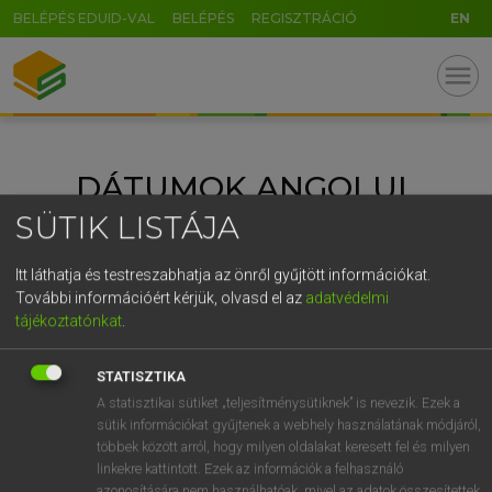
BELÉPÉS EDUID-VAL
BELÉPÉS
REGISZTRÁCIÓ
EN
U
GR
menu
5
6
7
8
9
ö
ü
ó
r
t
z
u
i
o
p
ő
ú
DÁTUMOK ANGOLUL
g
h
j
k
l
é
á
ű
Ω
SÜTIK LISTÁJA
v
b
n
m
,
.
-
AltGr
ANGOL NYELV
FRANCIA NYELV
KATEGÓRIÁK:
Itt láthatja és testreszabhatja az önről gyűjtött információkat.
HELYESÍRÁS
MAGYAR NYELV
NÉMET NYELV
További információért kérjük, olvasd el az
adatvédelmi
NYELVTANULÁS
NYELVVIZSGA
SPANYOL NYELV
tájékoztatónkat
.
SZÓTÁR
STATISZTIKA
A statisztikai sütiket „teljesítménysütiknek” is nevezik. Ezek a
sütik információkat gyűjtenek a webhely használatának módjáról,
többek között arról, hogy milyen oldalakat keresett fel és milyen
linkekre kattintott. Ezek az információk a felhasználó
azonosítására nem használhatóak, mivel az adatok összesítettek