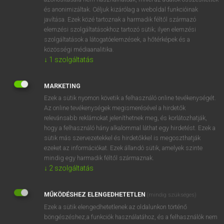
és anonimizáltak. Céljuk kizárólag a weboldal funkcióinak
javítása. Ezek közé tartoznak a harmadik féltől származó
elemzési szolgáltatásokhoz tartozó sütik; ilyen elemzési
szolgáltatások a látogatóelemzések, a hőtérképek és a
közösségi médiaanalitika.
↓
1
szolgáltatás
ÚTMUTATÓ A DÁTUMOK HELYESÍRÁSÁHOZ
MARKETING
Bármerre sodorjon is az élet a nagyvilágban, a
Ezek a sütik nyomon követik a felhasználó online tevékenységét.
dátumok úton-útfélen szembejönnek majd.
Az online tevékenységek megismerésével a hirdetők
Dátumoznod kell egy …
relevánsabb reklámokat jeleníthetnek meg, és korlátozhatják,
hogy a felhasználó hány alkalommal láthat egy hirdetést. Ezek a
sütik más szervezetekkel és hirdetőkkel is megoszthatják
ANGOL NYELV
HELYESÍRÁS
ezeket az információkat. Ezek állandó sütik, amelyek szinte
NÉMET NYELV
2020. 04. 02.
mindig egy harmadik féltől származnak.
↓
2
szolgáltatás
MŰKÖDÉSHEZ ELENGEDHETETLEN
(mindig szükséges)
Ezek a sütik elengedhetetlenek az oldalunkon történő
böngészéshez,a funkciók használatához, és a felhasználók nem