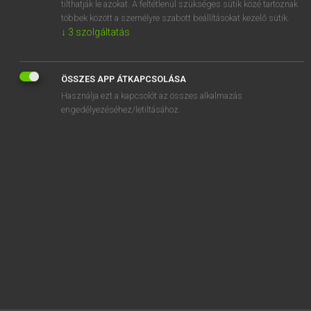
tilthatják le azokat. A feltétlenül szükséges sütik közé tartoznak
többek között a személyre szabott beállításokat kezelő sütik.
SZOTAR.NET APPLIKÁCIÓ
↓
3
szolgáltatás
MICROSOFT OFFICE BŐVÍTMÉNY
BEÉPÜLŐ SZÓTÁRMODUL
ONLINE NYELVVIZSGA
ÖSSZES APP ÁTKAPCSOLÁSA
Használja ezt a kapcsolót az összes alkalmazás
engedélyezéséhez/letiltásához.
EGYÉNI FELHASZNÁLÓKNAK
TANULÓKNAK
OKTATÁSI INTÉZMÉNYEKNEK
VÁLLALATI MEGOLDÁSOK
SÚGÓ
RÓLUNK
ELÉRHETŐSÉG
SÜTI BEÁLLÍTÁSOK
IRATKOZZ FEL HÍRLEVELÜNKRE!