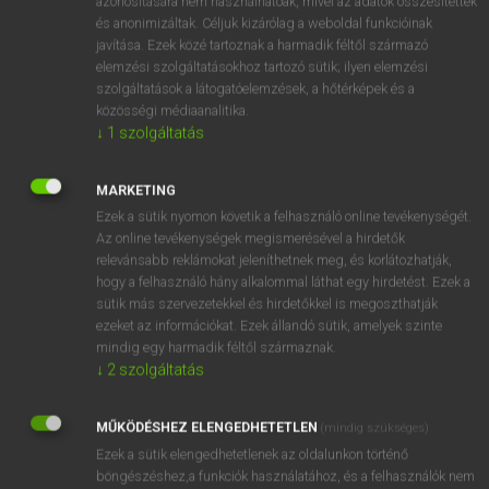
azonosítására nem használhatóak, mivel az adatok összesítettek
és anonimizáltak. Céljuk kizárólag a weboldal funkcióinak
javítása. Ezek közé tartoznak a harmadik féltől származó
elemzési szolgáltatásokhoz tartozó sütik; ilyen elemzési
szolgáltatások a látogatóelemzések, a hőtérképek és a
közösségi médiaanalitika.
↓
1
szolgáltatás
MARKETING
TIPPEK A SIKERES ANGOL KÖZÉPFOKÚ
Ezek a sütik nyomon követik a felhasználó online tevékenységét.
NYELVVIZSGÁHOZ
Az online tevékenységek megismerésével a hirdetők
Ha nyelvvizsga, akkor angol, ráadásul középfokú?
relevánsabb reklámokat jeleníthetnek meg, és korlátozhatják,
Meglepve tapasztalhatjuk, hogy ha nyelvvizsgákról
hogy a felhasználó hány alkalommal láthat egy hirdetést. Ezek a
sütik más szervezetekkel és hirdetőkkel is megoszthatják
beszélünk, a nyelvtanulóknál még …
ezeket az információkat. Ezek állandó sütik, amelyek szinte
mindig egy harmadik féltől származnak.
ANGOL NYELV
NYELVTANULÁS
2021. 11. 07.
↓
2
szolgáltatás
MŰKÖDÉSHEZ ELENGEDHETETLEN
(mindig szükséges)
Ezek a sütik elengedhetetlenek az oldalunkon történő
böngészéshez,a funkciók használatához, és a felhasználók nem