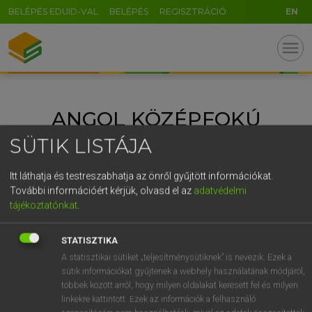
BELÉPÉS EDUID-VAL
BELÉPÉS
REGISZTRÁCIÓ
EN
U
GR
menu
5
6
7
8
9
ö
ü
ó
r
t
z
u
i
o
p
ő
ú
ANGOL KÖZÉPFOKÚ
g
h
j
k
l
é
á
ű
Ω
NYELVVIZSGA
SÜTIK LISTÁJA
v
b
n
m
,
.
-
AltGr
Itt láthatja és testreszabhatja az önről gyűjtött információkat.
ANGOL NYELV
FRANCIA NYELV
KATEGÓRIÁK:
További információért kérjük, olvasd el az
adatvédelmi
HELYESÍRÁS
MAGYAR NYELV
NÉMET NYELV
tájékoztatónkat
.
NYELVTANULÁS
NYELVVIZSGA
SPANYOL NYELV
STATISZTIKA
SZÓTÁR
A statisztikai sütiket „teljesítménysütiknek” is nevezik. Ezek a
sütik információkat gyűjtenek a webhely használatának módjáról,
többek között arról, hogy milyen oldalakat keresett fel és milyen
linkekre kattintott. Ezek az információk a felhasználó