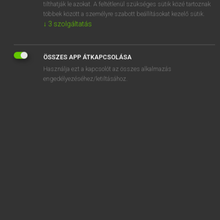
tilthatják le azokat. A feltétlenül szükséges sütik közé tartoznak
többek között a személyre szabott beállításokat kezelő sütik.
↓
3
szolgáltatás
SZOTAR.NET APPLIKÁCIÓ
MICROSOFT OFFICE BŐVÍTMÉNY
BEÉPÜLŐ SZÓTÁRMODUL
ÖSSZES APP ÁTKAPCSOLÁSA
ONLINE NYELVVIZSGA
Használja ezt a kapcsolót az összes alkalmazás
engedélyezéséhez/letiltásához.
EGYÉNI FELHASZNÁLÓKNAK
TANULÓKNAK
OKTATÁSI INTÉZMÉNYEKNEK
VÁLLALATI MEGOLDÁSOK
SÚGÓ
RÓLUNK
ELÉRHETŐSÉG
SÜTI BEÁLLÍTÁSOK