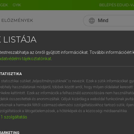
ÉGEK
GYIK
BELÉPÉS EDUID-V
language
Mind
ELŐZMÉNYEK
EN
HU
DE
CN
FR
ES
IT
NL
RU
 LISTÁJA
0
1
2
3
4
ANGOL KIEJTÉS
és testreszabhatja az önről gyűjtött információkat.
További információért k
q
w
e
adatvédelmi tájékoztatónkat
.
a
s
d
f
HELYESÍRÁS
MAGYAR NYELV
NÉMET NYELV
NYELVTANULÁS
TATISZTIKA
í
y
x
c
 statisztikai sütiket „teljesítménysütiknek” is nevezik. Ezek a sütik információkat gy
ebhely használatának módjáról, többek között arról, hogy milyen oldalakat keresett 
inkekre kattintott. Ezek az információk a felhasználó azonosítására nem használható
datok összesítettek és anonimizáltak. Céljuk kizárólag a weboldal funkcióinak javít
artoznak a harmadik féltől származó elemzési szolgáltatásokhoz tartozó sütik; ilye
zolgáltatások a látogatóelemzések, a hőtérképek és a közösségi médiaanalitika.
1
szolgáltatás
MARKETING