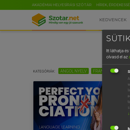
AKADÉMIAI HELYESÍRÁSI SZÓTÁR
HÍREK, ÉRDEKESS
KEDVENCEK
SÜTIK
Itt láthatja 
olvasd el az
ANGOL NYELV
FRANCIA NYELV
KATEGÓRIÁK:
S
A
w
l
a
t
s
↓