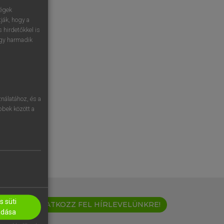
ségek
ják, hogy a
 hirdetőkkel is
egy harmadik
nálatához, és a
öbbek között a
 süti
IRATKOZZ FEL HÍRLEVELÜNKRE!
adása