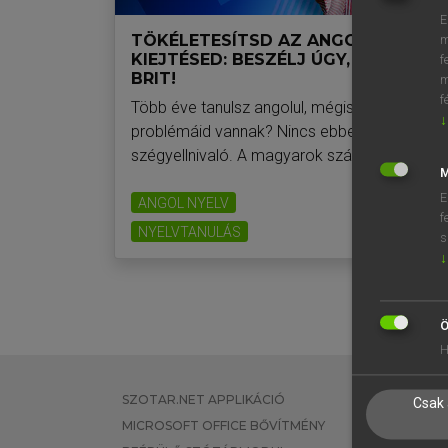
E
TÖKÉLETESÍTSD AZ ANGOL
m
KIEJTÉSED: BESZÉLJ ÚGY, MINT EGY
f
BRIT!
m
f
Több éve tanulsz angolul, mégis kiejtési
↓
problémáid vannak? Nincs ebben semmi
szégyellnivaló. A magyarok számára …
M
E
ANGOL NYELV
f
NYELVTANULÁS
2019. 10. 24.
s
↓
Ö
H
SZOTAR.NET APPLIKÁCIÓ
EGYÉNI FEL
Csak 
MICROSOFT OFFICE BŐVÍTMÉNY
TANULÓKNA