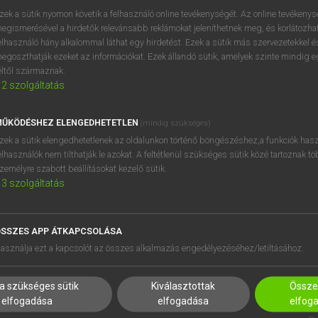
próbaverziójának elindítás
zek a sütik nyomon követik a felhasználó online tevékenységét. Az online tevékeny
BELÉPÉS
regisztrálok és
belépek
.
egismerésével a hirdetők relevánsabb reklámokat jeleníthetnek meg, és korlátozhat
elhasználó hány alkalommal láthat egy hirdetést. Ezek a sütik más szervezetekkel és
egoszthatják ezeket az információkat. Ezek állandó sütik, amelyek szinte mindig 
REGISZTRÁCIÓ
éltől származnak.
2
szolgáltatás
ŰKÖDÉSHEZ ELENGEDHETETLEN
(mindig szükséges)
zek a sütik elengedhetetlenek az oldalunkon történő böngészéshez,a funkciók hasz
elhasználók nem tilthatják le azokat. A feltétlenül szükséges sütik közé tartoznak t
zemélyre szabott beállításokat kezelő sütik.
3
szolgáltatás
SSZES APP ÁTKAPCSOLÁSA
asználja ezt a kapcsolót az összes alkalmazás engedélyezéséhez/letiltásához.
HASZNÁLÓKNAK
SÚGÓ
a szükséges sütik
Kiválasztottak
Összes
K
RÓLUNK
elfogadása
elfogadása
elfog
NTÉZMÉNYEKNEK
ELÉRHETŐSÉG