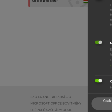
Angol−magyar szótár
E
m
f
m
f
↓
M
E
f
s
↓
Ö
H
SZOTAR.NET APPLIKÁCIÓ
EGYÉNI FEL
Csak 
MICROSOFT OFFICE BŐVÍTMÉNY
TANULÓKNA
BEÉPÜLŐ SZÓTÁRMODUL
OKTATÁSI I