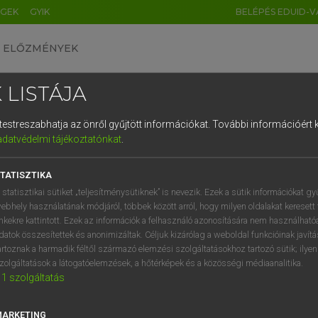
ÉGEK
GYIK
BELÉPÉS EDUID-V
ELŐZMÉNYEK
 LISTÁJA
és testreszabhatja az önről gyűjtött információkat.
További információért k
HU
DE
CN
FR
ES
IT
NL
RU
GR
adatvédelmi tájékoztatónkat
.
 A. PÉTER, VARGA GYÖRGY
1
2
3
4
5
6
7
8
9
yar−angol egyetemes nagyszótár
TATISZTIKA
q
w
e
r
t
z
u
i
 statisztikai sütiket „teljesítménysütiknek” is nevezik. Ezek a sütik információkat gy
ebhely használatának módjáról, többek között arról, hogy milyen oldalakat keresett 
a
s
d
f
g
h
j
k
l
é
inkekre kattintott. Ezek az információk a felhasználó azonosítására nem használható
datok összesítettek és anonimizáltak. Céljuk kizárólag a weboldal funkcióinak javít
í
y
x
c
v
b
n
m
,
.
artoznak a harmadik féltől származó elemzési szolgáltatásokhoz tartozó sütik; ilye
zolgáltatások a látogatóelemzések, a hőtérképek és a közösségi médiaanalitika.
VAN ELŐFIZETÉSED?
NINCS ELŐFIZETÉSED
1
szolgáltatás
előfizetésem a teljes szócikk
Nincs regisztrációm és előfiz
megtekintéséhez.
A szótár 2 órás, díjmente
MARKETING