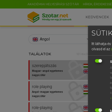
AKADÉMIAI HELYESÍRÁSI SZÓTÁR
HÍREK, ÉRDEKESS
KEDVENCEK
SÜTIK
search
Angol
Itt láthatja 
EN
olvasd el az
TALÁLATOK
LÁZÁR
101 ms (3 db)
0
Mag
S
szerepjátszás
A
Magyar−angol egyetemes
w
nagyszótár
l
a
role playing
t
Angol−magyar egyetemes
s
nagyszótár
↓
Van 
role-playing