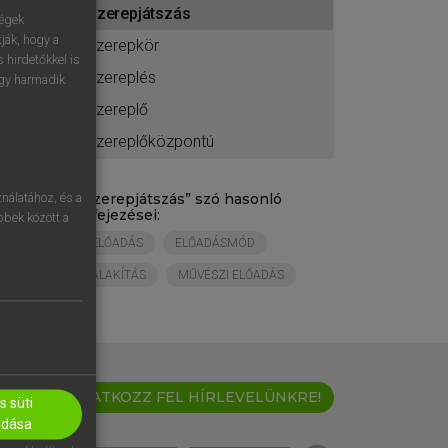
szerepjátszás
ához
ségek
ják, hogy a
szerepkör
 hirdetőkkel is
szereplés
egy harmadik
szereplő
szereplőközpontú
„
szerepjátszás
” szó hasonló
nálatához, és a
kifejezései:
öbbek között a
ELŐADÁS
ELŐADÁSMÓD
ALAKÍTÁS
MŰVÉSZI ELŐADÁS
IRATKOZZ FEL HÍRLEVELÜNKRE!
 süti
adása