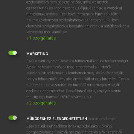
azonosítására nem használhatóak, mivel az adatok
fn
synch
szinkronizálás
összesítettek és anonimizáltak. Céljuk kizárólag a weboldal
funkcióinak javítása. Ezek közé tartoznak a harmadik féltől
ige
szinkronizál
származó elemzési szolgáltatásokhoz tartozó sütik; ilyen
elemzési szolgáltatások a látogatóelemzések, a hőtérképek és a
közösségi médiaanalitika.
↓
1
szolgáltatás
⚲ synch
keresése szótárainkban
MARKETING
Ezek a sütik nyomon követik a felhasználó online tevékenységét.
Az online tevékenységek megismerésével a hirdetők
DÍJMENTES ANGOL SZÓTÁR
relevánsabb reklámokat jeleníthetnek meg, és korlátozhatják,
hogy a felhasználó hány alkalommal láthat egy hirdetést. Ezek a
synallagmatic
sütik más szervezetekkel és hirdetőkkel is megoszthatják
synapse
ezeket az információkat. Ezek állandó sütik, amelyek szinte
mindig egy harmadik féltől származnak.
synarthrosis
↓
2
szolgáltatás
syncarp
MŰKÖDÉSHEZ ELENGEDHETETLEN
synch
(mindig szükséges)
Ezek a sütik elengedhetetlenek az oldalunkon történő
synchondrosis
böngészéshez,a funkciók használatához, és a felhasználók