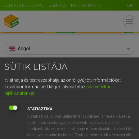
BELÉPÉS EDUID-VAL
BELÉPÉS
REGISZTRÁCIÓ
EN
menu
Angol
search
SÜTIK LISTÁJA
GR
KERESÉS
Itt láthatja és testreszabhatja az önről gyűjtött információkat.
5
6
7
8
9
ö
ü
ó
További információért kérjük, olvasd el az
adatvédelmi
TALÁLATOK
86 ms (15 db)
tájékoztatónkat
.
r
t
z
u
i
o
p
ő
ú
synch
sync
STATISZTIKA
g
h
j
k
l
é
á
ű
Ω
Díjmentes angol szótár
Angol−magyar egyetemes nagyszótár
A statisztikai sütiket „teljesítménysütiknek” is nevezik. Ezek a
v
b
n
m
,
.
-
AltGr
sütik információkat gyűjtenek a webhely használatának
módjáról, többek között arról, hogy milyen oldalakat keresett fel
Díjmentes angol szótár
arrow_forward_ios
és milyen linkekre kattintott. Ezek az információk a felhasználó