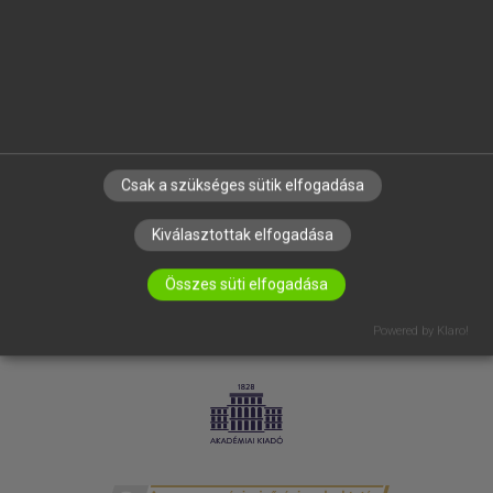
SÚGÓ
RÓLUNK
ELÉRHETŐSÉG
SÜTI BEÁLLÍTÁSOK
IRATKOZZ FEL HÍRLEVELÜNKRE!
Csak a szükséges sütik elfogadása
Kiválasztottak elfogadása
Összes süti elfogadása
Powered by Klaro!
LICENCSZERZŐDÉS
ADATVÉDELEM