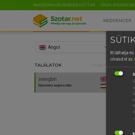
AKADÉMIAI HELYESÍRÁSI SZÓTÁR
HÍREK, ÉRDEKESS
KEDVENCEK
SÜTIK
search
Angol
Itt láthatja 
EN
olvasd el az
TALÁLATOK
Díjm
121 ms (1 db)
0
S
swingbin
swing
A
Díjmentes angol szótár
w
l
a
⚲ swi
t
s
↓