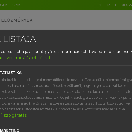
ÉGEK
GYIK
BELÉPÉS EDUID-V
ELŐZMÉNYEK
 LISTÁJA
és testreszabhatja az önről gyűjtött információkat.
További információért k
HU
DE
CN
FR
ES
IT
NL
RU
GR
adatvédelmi tájékoztatónkat
.
entes angol szótár
1
2
3
4
5
6
7
8
9
TATISZTIKA
fn
bin
lengő tetejű szemetesedény
q
w
e
r
t
z
u
i
 statisztikai sütiket „teljesítménysütiknek” is nevezik. Ezek a sütik információkat gy
ebhely használatának módjáról, többek között arról, hogy milyen oldalakat keresett 
a
s
d
f
g
h
j
k
l
é
inkekre kattintott. Ezek az információk a felhasználó azonosítására nem használható
datok összesítettek és anonimizáltak. Céljuk kizárólag a weboldal funkcióinak javít
ngbin
keresése szótárainkban
í
y
x
c
v
b
n
m
,
.
artoznak a harmadik féltől származó elemzési szolgáltatásokhoz tartozó sütik; ilye
zolgáltatások a látogatóelemzések, a hőtérképek és a közösségi médiaanalitika.
1
szolgáltatás
MARKETING