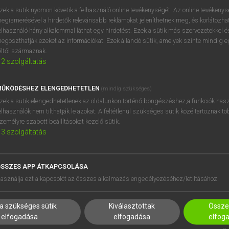
zek a sütik nyomon követik a felhasználó online tevékenységét. Az online tevékeny
egismerésével a hirdetők relevánsabb reklámokat jeleníthetnek meg, és korlátozhat
elhasználó hány alkalommal láthat egy hirdetést. Ezek a sütik más szervezetekkel és
egoszthatják ezeket az információkat. Ezek állandó sütik, amelyek szinte mindig 
éltől származnak.
2
szolgáltatás
ŰKÖDÉSHEZ ELENGEDHETETLEN
(mindig szükséges)
zek a sütik elengedhetetlenek az oldalunkon történő böngészéshez,a funkciók hasz
elhasználók nem tilthatják le azokat. A feltétlenül szükséges sütik közé tartoznak t
zemélyre szabott beállításokat kezelő sütik.
3
szolgáltatás
SSZES APP ÁTKAPCSOLÁSA
HASZNÁLÓKNAK
SÚGÓ
asználja ezt a kapcsolót az összes alkalmazás engedélyezéséhez/letiltásához.
K
RÓLUNK
NTÉZMÉNYEKNEK
ELÉRHETŐSÉG
a szükséges sütik
Kiválasztottak
Összes
MEGOLDÁSOK
SÜTI BEÁLLÍTÁSOK
elfogadása
elfogadása
elfog