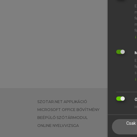
E
m
f
m
f
↓
M
E
f
s
↓
Ö
SZOTAR.NET APPLIKÁCIÓ
EGYÉNI FEL
H
MICROSOFT OFFICE BŐVÍTMÉNY
TANULÓKNA
BEÉPÜLŐ SZÓTÁRMODUL
OKTATÁSI I
Csak 
ONLINE NYELVVIZSGA
VÁLLALATI 