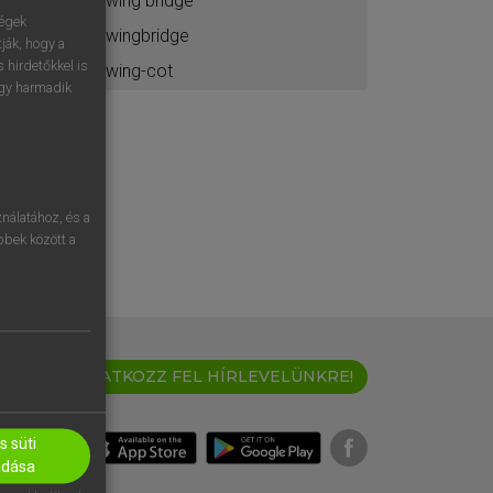
swing bridge
ségek
swingbridge
ják, hogy a
 hirdetőkkel is
swing-cot
egy harmadik
nálatához, és a
öbbek között a
IRATKOZZ FEL HÍRLEVELÜNKRE!
 süti
adása