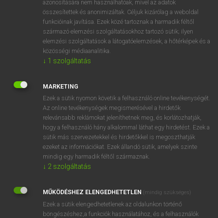
azonosítására nem használhatóak, mivel az adatok
összesítettek és anonimizáltak. Céljuk kizárólag a weboldal
mn
supramolecular
molekuláris szinten felüli
funkcióinak javítása. Ezek közé tartoznak a harmadik féltől
származó elemzési szolgáltatásokhoz tartozó sütik; ilyen
elemzési szolgáltatások a látogatóelemzések, a hőtérképek és a
⚲ supramolecular
keresése szótárainkban
közösségi médiaanalitika.
↓
1
szolgáltatás
MARKETING
Ezek a sütik nyomon követik a felhasználó online tevékenységét.
DÍJMENTES ANGOL SZÓTÁR
Az online tevékenységek megismerésével a hirdetők
relevánsabb reklámokat jeleníthetnek meg, és korlátozhatják,
suppurate
hogy a felhasználó hány alkalommal láthat egy hirdetést. Ezek a
suppuration
sütik más szervezetekkel és hirdetőkkel is megoszthatják
ezeket az információkat. Ezek állandó sütik, amelyek szinte
supra-
mindig egy harmadik féltől származnak.
supraliminal
↓
2
szolgáltatás
supramolecular
MŰKÖDÉSHEZ ELENGEDHETETLEN
(mindig szükséges)
supramundane
Ezek a sütik elengedhetetlenek az oldalunkon történő
supranational
böngészéshez,a funkciók használatához, és a felhasználók