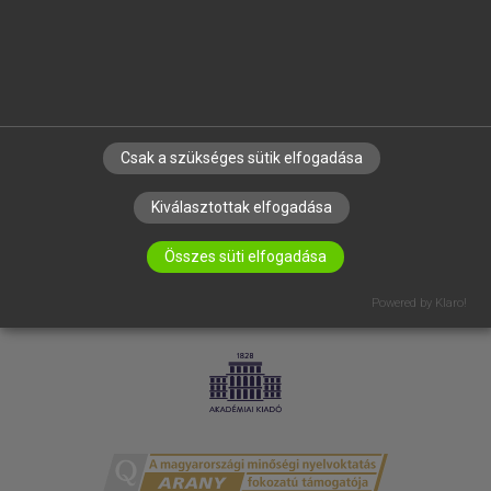
RÓLUNK
ELÉRHETŐSÉG
SÜTI BEÁLLÍTÁSOK
IRATKOZZ FEL HÍRLEVELÜNKRE!
Csak a szükséges sütik elfogadása
Kiválasztottak elfogadása
Összes süti elfogadása
Powered by Klaro!
LICENCSZERZŐDÉS
ADATVÉDELEM