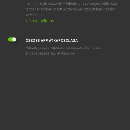
nem tilthatják le azokat. A feltétlenül szükséges sütik közé
suprarenal
tartoznak többek között a személyre szabott beállításokat
suprasegmental
kezelő sütik.
↓
3
szolgáltatás
ÖSSZES APP ÁTKAPCSOLÁSA
SZOTAR.NET APPLIKÁCIÓ
Használja ezt a kapcsolót az összes alkalmazás
engedélyezéséhez/letiltásához.
MICROSOFT OFFICE BŐVÍTMÉNY
BEÉPÜLŐ SZÓTÁRMODUL
ONLINE NYELVVIZSGA
EGYÉNI FELHASZNÁLÓKNAK
TANULÓKNAK
OKTATÁSI INTÉZMÉNYEKNEK
VÁLLALATI MEGOLDÁSOK
SÚGÓ