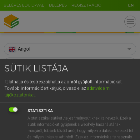
BELÉPÉS EDUID-VAL
BELÉPÉS
REGISZTRÁCIÓ
EN
menu
Angol
search
SÜTIK LISTÁJA
GR
KERESÉS
Itt láthatja és testreszabhatja az önről gyűjtött információkat.
5
6
7
8
9
ö
ü
ó
További információért kérjük, olvasd el az
adatvédelmi
TALÁLATOK
135 ms (14 db)
tájékoztatónkat
.
r
t
z
u
i
o
p
ő
ú
supplication
supplication
g
h
j
k
l
é
á
ű
Ω
STATISZTIKA
Díjmentes angol szótár
Angol−magyar egyetemes nagyszótár
A statisztikai sütiket „teljesítménysütiknek” is nevezik. Ezek a
v
b
n
m
,
.
-
AltGr
sütik információkat gyűjtenek a webhely használatának
módjáról, többek között arról, hogy milyen oldalakat keresett fel
Díjmentes angol szótár
arrow_forward_ios
és milyen linkekre kattintott. Ezek az információk a felhasználó