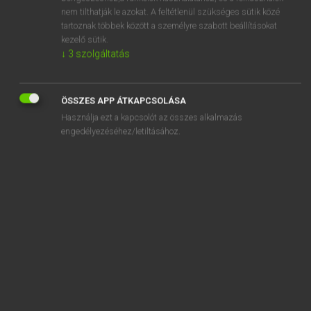
supplier
nem tilthatják le azokat. A feltétlenül szükséges sütik közé
tartoznak többek között a személyre szabott beállításokat
supply
kezelő sütik.
supply cabel
↓
3
szolgáltatás
supply column
ÖSSZES APP ÁTKAPCSOLÁSA
Használja ezt a kapcsolót az összes alkalmazás
engedélyezéséhez/letiltásához.
SZOTAR.NET APPLIKÁCIÓ
MICROSOFT OFFICE BŐVÍTMÉNY
BEÉPÜLŐ SZÓTÁRMODUL
ONLINE NYELVVIZSGA
EGYÉNI FELHASZNÁLÓKNAK
TANULÓKNAK
OKTATÁSI INTÉZMÉNYEKNEK
VÁLLALATI MEGOLDÁSOK