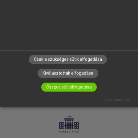
SÚGÓ
RÓLUNK
ELÉRHETŐSÉG
SÜTI BEÁLLÍTÁSOK
IRATKOZZ FEL HÍRLEVELÜNKRE!
Csak a szükséges sütik elfogadása
Kiválasztottak elfogadása
Összes süti elfogadása
Powered by Klaro!
LICENCSZERZŐDÉS
ADATVÉDELEM