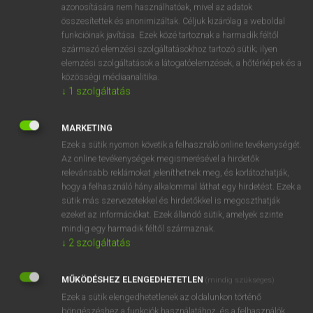
azonosítására nem használhatóak, mivel az adatok
fn
supplication
könyörgés
összesítettek és anonimizáltak. Céljuk kizárólag a weboldal
funkcióinak javítása. Ezek közé tartoznak a harmadik féltől
kérelem
származó elemzési szolgáltatásokhoz tartozó sütik; ilyen
segélykérés
elemzési szolgáltatások a látogatóelemzések, a hőtérképek és a
közösségi médiaanalitika.
↓
1
szolgáltatás
⚲ supplication
keresése szótárainkban
MARKETING
Ezek a sütik nyomon követik a felhasználó online tevékenységét.
Az online tevékenységek megismerésével a hirdetők
relevánsabb reklámokat jeleníthetnek meg, és korlátozhatják,
DÍJMENTES ANGOL SZÓTÁR
hogy a felhasználó hány alkalommal láthat egy hirdetést. Ezek a
sütik más szervezetekkel és hirdetőkkel is megoszthatják
suppletory
ezeket az információkat. Ezek állandó sütik, amelyek szinte
mindig egy harmadik féltől származnak.
suppliant
↓
2
szolgáltatás
supplicant
supplicate
MŰKÖDÉSHEZ ELENGEDHETETLEN
(mindig szükséges)
Ezek a sütik elengedhetetlenek az oldalunkon történő
supplication
böngészéshez,a funkciók használatához, és a felhasználók