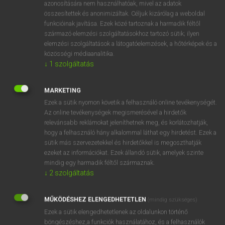
azonosítására nem használhatóak, mivel az adatok
mn
superexcellent
legeslegkiválóbb
összesítettek és anonimizáltak. Céljuk kizárólag a weboldal
funkcióinak javítása. Ezek közé tartoznak a harmadik féltől
legfinomabb
származó elemzési szolgáltatásokhoz tartozó sütik; ilyen
elemzési szolgáltatások a látogatóelemzések, a hőtérképek és a
közösségi médiaanalitika.
↓
1
szolgáltatás
⚲ superexcellent
keresése szótárainkban
MARKETING
Ezek a sütik nyomon követik a felhasználó online tevékenységét.
Az online tevékenységek megismerésével a hirdetők
DÍJMENTES ANGOL SZÓTÁR
relevánsabb reklámokat jeleníthetnek meg, és korlátozhatják,
hogy a felhasználó hány alkalommal láthat egy hirdetést. Ezek a
superelevation
sütik más szervezetekkel és hirdetőkkel is megoszthatják
supereminent
ezeket az információkat. Ezek állandó sütik, amelyek szinte
mindig egy harmadik féltől származnak.
supererogation
↓
2
szolgáltatás
supererogatory
MŰKÖDÉSHEZ ELENGEDHETETLEN
superexcellent
(mindig szükséges)
Ezek a sütik elengedhetetlenek az oldalunkon történő
superfetation
böngészéshez,a funkciók használatához, és a felhasználók