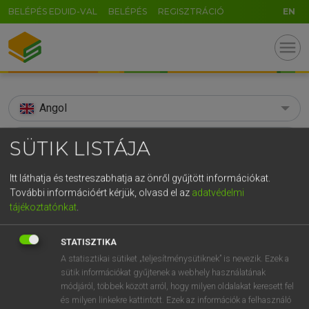
BELÉPÉS EDUID-VAL
BELÉPÉS
REGISZTRÁCIÓ
EN
menu
Angol
search
SÜTIK LISTÁJA
GR
KERESÉS
Itt láthatja és testreszabhatja az önről gyűjtött információkat.
5
6
7
8
9
ö
ü
ó
További információért kérjük, olvasd el az
adatvédelmi
TALÁLATOK
156 ms (1 db)
tájékoztatónkat
.
r
t
z
u
i
o
p
ő
ú
superexcellent
STATISZTIKA
g
h
j
k
l
é
á
ű
Ω
Díjmentes angol szótár
A statisztikai sütiket „teljesítménysütiknek” is nevezik. Ezek a
v
b
n
m
,
.
-
AltGr
sütik információkat gyűjtenek a webhely használatának
módjáról, többek között arról, hogy milyen oldalakat keresett fel
Díjmentes angol szótár
és milyen linkekre kattintott. Ezek az információk a felhasználó