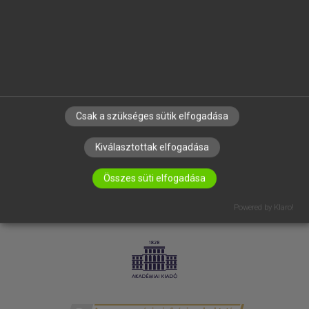
SÚGÓ
RÓLUNK
ELÉRHETŐSÉG
SÜTI BEÁLLÍTÁSOK
IRATKOZZ FEL HÍRLEVELÜNKRE!
Csak a szükséges sütik elfogadása
Kiválasztottak elfogadása
Összes süti elfogadása
Powered by Klaro!
LICENCSZERZŐDÉS
ADATVÉDELEM