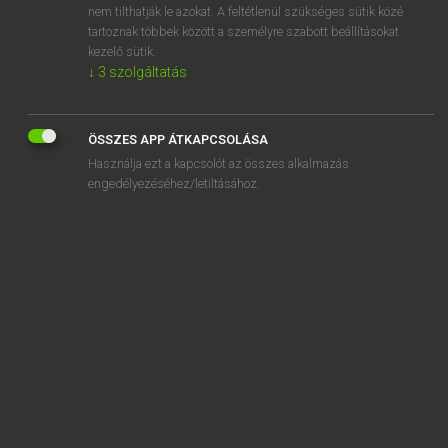
nem tilthatják le azokat. A feltétlenül szükséges sütik közé
sun cream
tartoznak többek között a személyre szabott beállításokat
sundae
kezelő sütik.
↓
3
szolgáltatás
ÖSSZES APP ÁTKAPCSOLÁSA
SZOTAR.NET APPLIKÁCIÓ
Használja ezt a kapcsolót az összes alkalmazás
engedélyezéséhez/letiltásához.
MICROSOFT OFFICE BŐVÍTMÉNY
BEÉPÜLŐ SZÓTÁRMODUL
ONLINE NYELVVIZSGA
EGYÉNI FELHASZNÁLÓKNAK
TANULÓKNAK
OKTATÁSI INTÉZMÉNYEKNEK
VÁLLALATI MEGOLDÁSOK
SÚGÓ