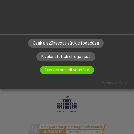
RÓLUNK
ELÉRHETŐSÉG
SÜTI BEÁLLÍTÁSOK
IRATKOZZ FEL HÍRLEVELÜNKRE!
Csak a szükséges sütik elfogadása
Kiválasztottak elfogadása
Összes süti elfogadása
Powered by Klaro!
LICENCSZERZŐDÉS
ADATVÉDELEM