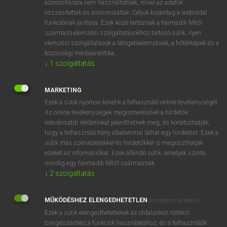
azonosítására nem használhatóak, mivel az adatok
összesítettek és anonimizáltak. Céljuk kizárólag a weboldal
mn
sunburnt
napbarnított
funkcióinak javítása. Ezek közé tartoznak a harmadik féltől
származó elemzési szolgáltatásokhoz tartozó sütik; ilyen
elemzési szolgáltatások a látogatóelemzések, a hőtérképek és a
⚲ sunburnt
keresése szótárainkban
közösségi médiaanalitika.
↓
1
szolgáltatás
MARKETING
Ezek a sütik nyomon követik a felhasználó online tevékenységét.
DÍJMENTES ANGOL SZÓTÁR
Az online tevékenységek megismerésével a hirdetők
relevánsabb reklámokat jeleníthetnek meg, és korlátozhatják,
sunblock
hogy a felhasználó hány alkalommal láthat egy hirdetést. Ezek a
sunbow
sütik más szervezetekkel és hirdetőkkel is megoszthatják
ezeket az információkat. Ezek állandó sütik, amelyek szinte
sunburn
mindig egy harmadik féltől származnak.
sunburned
↓
2
szolgáltatás
sunburnt
MŰKÖDÉSHEZ ELENGEDHETETLEN
(mindig szükséges)
sunburst
Ezek a sütik elengedhetetlenek az oldalunkon történő
sun-care product
böngészéshez,a funkciók használatához, és a felhasználók