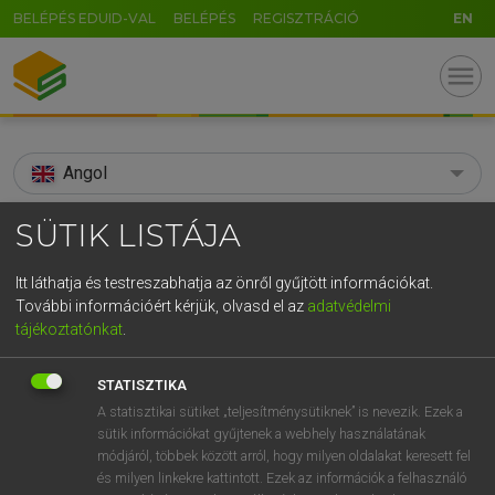
BELÉPÉS EDUID-VAL
BELÉPÉS
REGISZTRÁCIÓ
EN
menu
Angol
search
SÜTIK LISTÁJA
GR
KERESÉS
Itt láthatja és testreszabhatja az önről gyűjtött információkat.
5
6
7
8
9
ö
ü
ó
További információért kérjük, olvasd el az
adatvédelmi
TALÁLATOK
113 ms (11 db)
tájékoztatónkat
.
r
t
z
u
i
o
p
ő
ú
sunburnt
sunburned
sunbur
STATISZTIKA
g
h
j
k
l
é
á
ű
Ω
Díjmentes angol szótár
Angol−magyar szótár
Angol−ma
A statisztikai sütiket „teljesítménysütiknek” is nevezik. Ezek a
sütik információkat gyűjtenek a webhely használatának
v
b
n
m
,
.
-
AltGr
módjáról, többek között arról, hogy milyen oldalakat keresett fel
Díjmentes angol szótár
arrow_forward_ios
és milyen linkekre kattintott. Ezek az információk a felhasználó