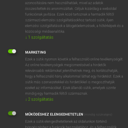
azonosítására nem használhatóak, mivel az adatok
fn
stupe
hülye
összesítettek és anonimizáltak. Céljuk kizárólag a weboldal
funkcióinak javítása. Ezek közé tartoznak a harmadik féltől
melegvizes borogatás
származó elemzési szolgáltatásokhoz tartozó sütik; ilyen
ige
meleg borogatást rak
elemzési szolgáltatások a látogatóelemzések, a hőtérképek és a
közösségi médiaanalitika.
↓
1
szolgáltatás
⚲ stupe
keresése szótárainkban
MARKETING
Ezek a sütik nyomon követik a felhasználó online tevékenységét.
Az online tevékenységek megismerésével a hirdetők
relevánsabb reklámokat jeleníthetnek meg, és korlátozhatják,
DÍJMENTES ANGOL SZÓTÁR
hogy a felhasználó hány alkalommal láthat egy hirdetést. Ezek a
sütik más szervezetekkel és hirdetőkkel is megoszthatják
stunter
ezeket az információkat. Ezek állandó sütik, amelyek szinte
mindig egy harmadik féltől származnak.
stuntman
↓
2
szolgáltatás
stunt woman
stupa
MŰKÖDÉSHEZ ELENGEDHETETLEN
(mindig szükséges)
Ezek a sütik elengedhetetlenek az oldalunkon történő
stupe
böngészéshez,a funkciók használatához, és a felhasználók