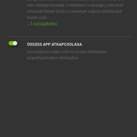
stupefacient
nem tilthatják le azokat. A feltétlenül szükséges sütik közé
tartoznak többek között a személyre szabott beállításokat
stupefaction
kezelő sütik.
stupefied
↓
3
szolgáltatás
stupefy
ÖSSZES APP ÁTKAPCSOLÁSA
Használja ezt a kapcsolót az összes alkalmazás
engedélyezéséhez/letiltásához.
SZOTAR.NET APPLIKÁCIÓ
MICROSOFT OFFICE BŐVÍTMÉNY
BEÉPÜLŐ SZÓTÁRMODUL
ONLINE NYELVVIZSGA
EGYÉNI FELHASZNÁLÓKNAK
TANULÓKNAK
OKTATÁSI INTÉZMÉNYEKNEK
VÁLLALATI MEGOLDÁSOK