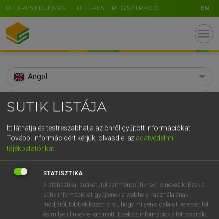
BELÉPÉS EDUID-VAL
BELÉPÉS
REGISZTRÁCIÓ
EN
menu
Angol
search
SÜTIK LISTÁJA
GR
KERESÉS
Itt láthatja és testreszabhatja az önről gyűjtött információkat.
5
6
7
8
9
ö
ü
ó
További információért kérjük, olvasd el az
adatvédelmi
TALÁLATOK
97 ms (2 db)
tájékoztatónkat
.
r
t
z
u
i
o
p
ő
ú
stupe
borogatás
g
h
j
k
l
é
á
ű
Ω
STATISZTIKA
Díjmentes angol szótár
Magyar−angol szótár
A statisztikai sütiket „teljesítménysütiknek” is nevezik. Ezek a
v
b
n
m
,
.
-
AltGr
sütik információkat gyűjtenek a webhely használatának
módjáról, többek között arról, hogy milyen oldalakat keresett fel
Díjmentes angol szótár
arrow_forward_ios
és milyen linkekre kattintott. Ezek az információk a felhasználó