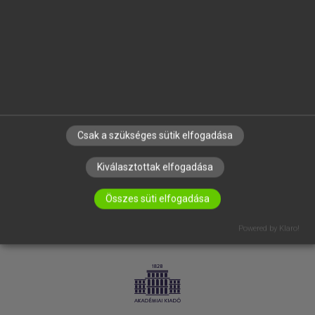
SÚGÓ
RÓLUNK
ELÉRHETŐSÉG
SÜTI BEÁLLÍTÁSOK
IRATKOZZ FEL HÍRLEVELÜNKRE!
Csak a szükséges sütik elfogadása
Kiválasztottak elfogadása
Összes süti elfogadása
Powered by Klaro!
LICENCSZERZŐDÉS
ADATVÉDELEM