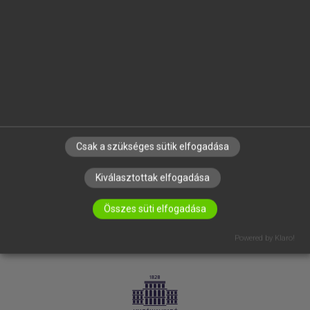
VÁLLALATI MEGOLDÁSOK
SÚGÓ
RÓLUNK
ELÉRHETŐSÉG
SÜTI BEÁLLÍTÁSOK
IRATKOZZ FEL HÍRLEVELÜNKRE!
Csak a szükséges sütik elfogadása
Kiválasztottak elfogadása
Összes süti elfogadása
Powered by Klaro!
LICENCSZERZŐDÉS
ADATVÉDELEM