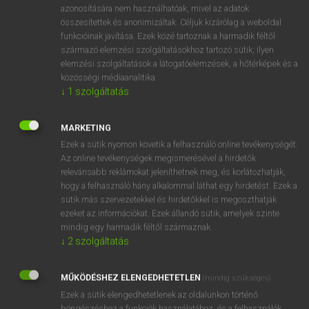
azonosítására nem használhatóak, mivel az adatok
mn
stringybark
a megműveletlen/vad országrészre (
v.
a
összesítettek és anonimizáltak. Céljuk kizárólag a weboldal
„bush”-ra) vonatkozó
funkcióinak javítása. Ezek közé tartoznak a harmadik féltől
származó elemzési szolgáltatásokhoz tartozó sütik; ilyen
fn
eukaliptuszfa
elemzési szolgáltatások a látogatóelemzések, a hőtérképek és a
rossz whisky/sör
közösségi médiaanalitika.
↓
1
szolgáltatás
⚲ stringybark
keresése szótárainkban
MARKETING
Ezek a sütik nyomon követik a felhasználó online tevékenységét.
Az online tevékenységek megismerésével a hirdetők
relevánsabb reklámokat jeleníthetnek meg, és korlátozhatják,
hogy a felhasználó hány alkalommal láthat egy hirdetést. Ezek a
DÍJMENTES ANGOL SZÓTÁR
sütik más szervezetekkel és hirdetőkkel is megoszthatják
ezeket az információkat. Ezek állandó sütik, amelyek szinte
string tie
mindig egy harmadik féltől származnak.
↓
2
szolgáltatás
string up
string vest
MŰKÖDÉSHEZ ELENGEDHETETLEN
(mindig szükséges)
stringy
Ezek a sütik elengedhetetlenek az oldalunkon történő
böngészéshez,a funkciók használatához, és a felhasználók