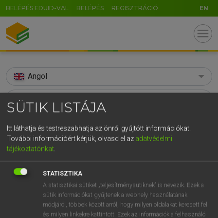
BELÉPÉS EDUID-VAL
BELÉPÉS
REGISZTRÁCIÓ
EN
menu
Angol
search
SÜTIK LISTÁJA
GR
KERESÉS
Itt láthatja és testreszabhatja az önről gyűjtött információkat.
5
6
7
8
9
ö
ü
ó
További információért kérjük, olvasd el az
adatvédelmi
TALÁLATOK
86 ms (1 db)
tájékoztatónkat
.
r
t
z
u
i
o
p
ő
ú
stringybark
g
h
j
k
l
é
á
ű
Ω
STATISZTIKA
Díjmentes angol szótár
A statisztikai sütiket „teljesítménysütiknek” is nevezik. Ezek a
v
b
n
m
,
.
-
AltGr
sütik információkat gyűjtenek a webhely használatának
módjáról, többek között arról, hogy milyen oldalakat keresett fel
Díjmentes angol szótár
és milyen linkekre kattintott. Ezek az információk a felhasználó