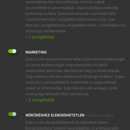
azonosítására nem használhatóak, mivel az adatok
mn
streetward
utcai
összesítettek és anonimizáltak. Céljuk kizárólag a weboldal
funkcióinak javítása. Ezek közé tartoznak a harmadik féltől
hsz
az utca felé
származó elemzési szolgáltatásokhoz tartozó sütik; ilyen
elemzési szolgáltatások a látogatóelemzések, a hőtérképek és a
közösségi médiaanalitika.
↓
1
szolgáltatás
⚲ streetward
keresése szótárainkban
MARKETING
Ezek a sütik nyomon követik a felhasználó online tevékenységét.
Az online tevékenységek megismerésével a hirdetők
DÍJMENTES ANGOL SZÓTÁR
relevánsabb reklámokat jeleníthetnek meg, és korlátozhatják,
hogy a felhasználó hány alkalommal láthat egy hirdetést. Ezek a
street urchin
sütik más szervezetekkel és hirdetőkkel is megoszthatják
street value
ezeket az információkat. Ezek állandó sütik, amelyek szinte
mindig egy harmadik féltől származnak.
street vendor
↓
2
szolgáltatás
streetwalker
MŰKÖDÉSHEZ ELENGEDHETETLEN
streetward
(mindig szükséges)
Ezek a sütik elengedhetetlenek az oldalunkon történő
streetway
böngészéshez,a funkciók használatához, és a felhasználók