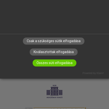
SÚGÓ
RÓLUNK
ELÉRHETŐSÉG
SÜTI BEÁLLÍTÁSOK
IRATKOZZ FEL HÍRLEVELÜNKRE!
Csak a szükséges sütik elfogadása
Kiválasztottak elfogadása
Összes süti elfogadása
Powered by Klaro!
LICENCSZERZŐDÉS
ADATVÉDELEM