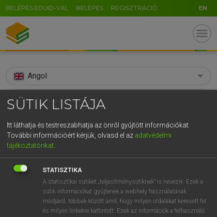
BELÉPÉS EDUID-VAL
BELÉPÉS
REGISZTRÁCIÓ
EN
menu
Angol
search
SÜTIK LISTÁJA
GR
KERESÉS
Itt láthatja és testreszabhatja az önről gyűjtött információkat.
5
6
7
8
9
ö
ü
ó
További információért kérjük, olvasd el az
adatvédelmi
TALÁLATOK
91 ms (4 db)
tájékoztatónkat
.
r
t
z
u
i
o
p
ő
ú
streetward
streetward
STATISZTIKA
g
h
j
k
l
é
á
ű
Ω
Díjmentes angol szótár
Angol−magyar egyetemes nagyszótár
A statisztikai sütiket „teljesítménysütiknek” is nevezik. Ezek a
v
b
n
m
,
.
-
AltGr
sütik információkat gyűjtenek a webhely használatának
módjáról, többek között arról, hogy milyen oldalakat keresett fel
Díjmentes angol szótár
arrow_forward_ios
és milyen linkekre kattintott. Ezek az információk a felhasználó