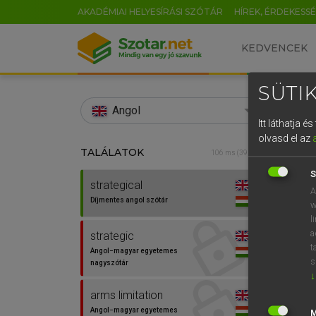
AKADÉMIAI HELYESÍRÁSI SZÓTÁR
HÍREK, ÉRDEKESS
KEDVENCEK
SÜTIK
search
Angol
Itt láthatja 
EN
olvasd el az
TALÁLATOK
Díjm
106 ms (39 db)
0
S
strategical
strate
A
Díjmentes angol szótár
w
l
a
strategic
t
Angol−magyar egyetemes
⚲ stra
s
nagyszótár
↓
arms limitation
Angol−magyar egyetemes