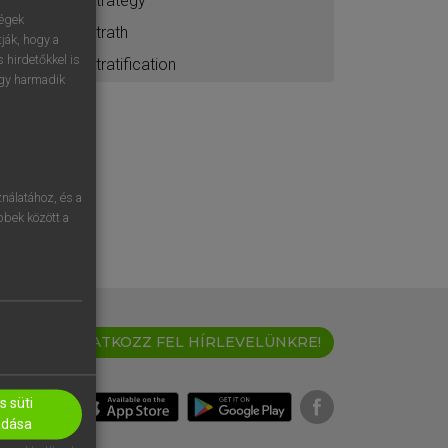
strategy
ségek
strath
ják, hogy a
 hirdetőkkel is
stratification
egy harmadik
nálatához, és a
öbbek között a
IRATKOZZ FEL HÍRLEVELÜNKRE!
 süti
adása