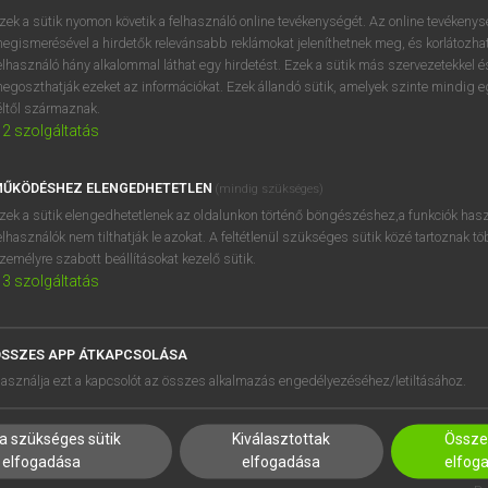
zek a sütik nyomon követik a felhasználó online tevékenységét. Az online tevékeny
egismerésével a hirdetők relevánsabb reklámokat jeleníthetnek meg, és korlátozhat
elhasználó hány alkalommal láthat egy hirdetést. Ezek a sütik más szervezetekkel és
egoszthatják ezeket az információkat. Ezek állandó sütik, amelyek szinte mindig 
éltől származnak.
2
szolgáltatás
ŰKÖDÉSHEZ ELENGEDHETETLEN
(mindig szükséges)
zek a sütik elengedhetetlenek az oldalunkon történő böngészéshez,a funkciók hasz
elhasználók nem tilthatják le azokat. A feltétlenül szükséges sütik közé tartoznak t
zemélyre szabott beállításokat kezelő sütik.
3
szolgáltatás
SSZES APP ÁTKAPCSOLÁSA
HASZNÁLÓKNAK
SÚGÓ
asználja ezt a kapcsolót az összes alkalmazás engedélyezéséhez/letiltásához.
K
RÓLUNK
NTÉZMÉNYEKNEK
ELÉRHETŐSÉG
a szükséges sütik
Kiválasztottak
Összes
MEGOLDÁSOK
SÜTI BEÁLLÍTÁSOK
elfogadása
elfogadása
elfog