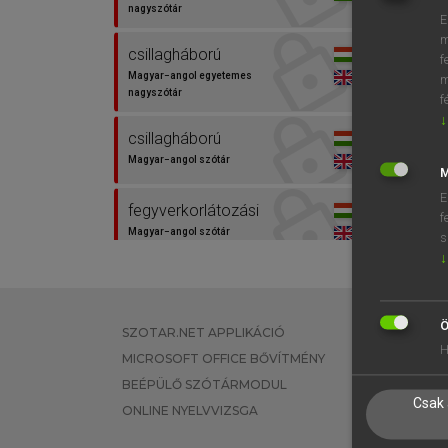
nagyszótár
E
m
csillagháború
f
Magyar−angol egyetemes
m
nagyszótár
f
↓
csillagháború
Magyar−angol szótár
M
E
fegyverkorlátozási
f
Magyar−angol szótár
s
↓
hadászati
Magyar−angol egyetemes
nagyszótár
Ö
SZOTAR.NET APPLIKÁCIÓ
EGYÉNI FEL
H
MICROSOFT OFFICE BŐVÍTMÉNY
TANULÓKNA
hadászati
BEÉPÜLŐ SZÓTÁRMODUL
OKTATÁSI I
Magyar−angol szótár
Csak 
ONLINE NYELVVIZSGA
VÁLLALATI 
hadászati fegyverek