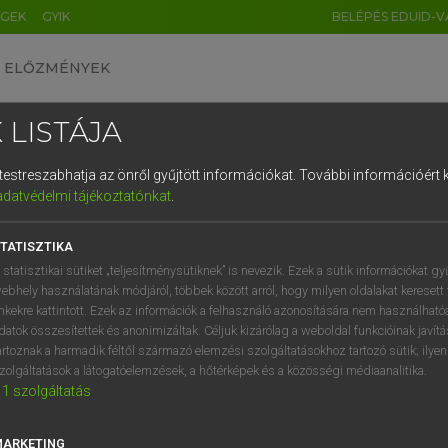
ÉGEK
GYIK
BELÉPÉS EDUID-V
ELŐZMÉNYEK
 LISTÁJA
és testreszabhatja az önről gyűjtött információkat.
További információért k
HU
DE
CN
FR
ES
IT
NL
RU
GR
adatvédelmi tájékoztatónkat
.
entes angol szótár
1
2
3
4
5
6
7
8
9
TATISZTIKA
mn
gical
stratégiai
q
w
e
r
t
z
u
i
 statisztikai sütiket „teljesítménysütiknek” is nevezik. Ezek a sütik információkat gy
hadászati
ebhely használatának módjáról, többek között arról, hogy milyen oldalakat keresett 
a
s
d
f
g
h
j
k
l
é
inkekre kattintott. Ezek az információk a felhasználó azonosítására nem használható
datok összesítettek és anonimizáltak. Céljuk kizárólag a weboldal funkcióinak javít
í
y
x
c
v
b
n
m
,
.
artoznak a harmadik féltől származó elemzési szolgáltatásokhoz tartozó sütik; ilye
tegical
keresése szótárainkban
zolgáltatások a látogatóelemzések, a hőtérképek és a közösségi médiaanalitika.
1
szolgáltatás
MARKETING