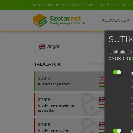
AKADÉMIAI HELYESÍRÁSI SZÓTÁR
HÍREK, ÉRDEKESS
KEDVENCEK
SÜTIK
search
Angol
Itt láthatja 
EN
olvasd el az
TALÁLATOK
Díjm
143 ms (18 db)
0
S
strafe
strafe
A
Díjmentes angol szótár
w
l
a
strafe
t
Angol−magyar egyetemes
s
nagyszótár
↓
strafe
Angol−magyar szótár