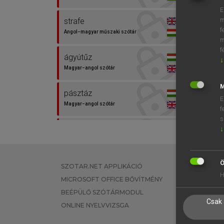
E
m
strafe
⚲ stra
f
Angol−magyar műszaki szótár
m
f
ágyútűz
↓
Magyar−angol szótár
M
pásztáz
E
Magyar−angol szótár
f
s
ajournement de
↓
l’exécution d’une peine
Európai uniós terminológiai szótár
Ö
SZOTAR.NET APPLIKÁCIÓ
EGYÉNI FEL
Aufschub des
H
MICROSOFT OFFICE BŐVÍTMÉNY
TANULÓKNA
Vollstreckungsbeginns
BEÉPÜLŐ SZÓTÁRMODUL
OKTATÁSI I
einer Strafe
Csak 
ONLINE NYELVVIZSGA
VÁLLALATI 
Európai uniós terminológiai szótár