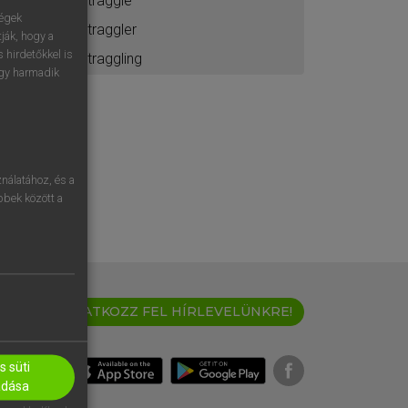
straggle
ségek
straggler
ják, hogy a
 hirdetőkkel is
straggling
egy harmadik
nálatához, és a
öbbek között a
IRATKOZZ FEL HÍRLEVELÜNKRE!
 süti
adása