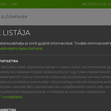
ÉGEK
GYIK
BELÉPÉS EDUID-V
ELŐZMÉNYEK
 LISTÁJA
és testreszabhatja az önről gyűjtött információkat.
További információért k
HU
DE
CN
FR
ES
IT
NL
RU
GR
adatvédelmi tájékoztatónkat
.
entes angol szótár
1
2
3
4
5
6
7
8
9
TATISZTIKA
fn
bombázás
q
w
e
r
t
z
u
i
 statisztikai sütiket „teljesítménysütiknek” is nevezik. Ezek a sütik információkat gy
ige
bombáz
ebhely használatának módjáról, többek között arról, hogy milyen oldalakat keresett 
a
s
d
f
g
h
j
k
l
é
inkekre kattintott. Ezek az információk a felhasználó azonosítására nem használható
megszid
datok összesítettek és anonimizáltak. Céljuk kizárólag a weboldal funkcióinak javít
lehord
í
y
x
c
v
b
n
m
,
.
artoznak a harmadik féltől származó elemzési szolgáltatásokhoz tartozó sütik; ilye
erős/heves ágyútűz alá vesz
zolgáltatások a látogatóelemzések, a hőtérképek és a közösségi médiaanalitika.
1
szolgáltatás
repülőgépről géppuskáz
elpáhol
MARKETING