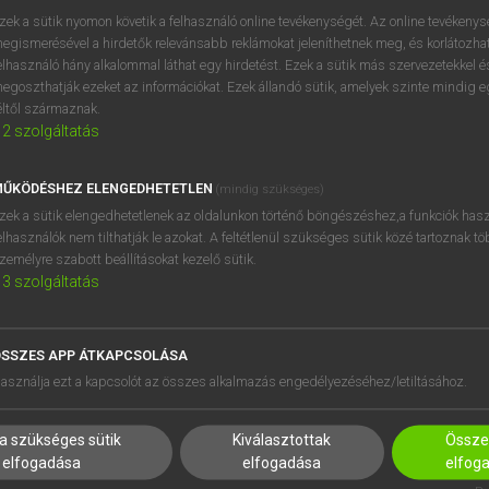
zek a sütik nyomon követik a felhasználó online tevékenységét. Az online tevékeny
egismerésével a hirdetők relevánsabb reklámokat jeleníthetnek meg, és korlátozhat
fe
keresése szótárainkban
elhasználó hány alkalommal láthat egy hirdetést. Ezek a sütik más szervezetekkel és
egoszthatják ezeket az információkat. Ezek állandó sütik, amelyek szinte mindig 
éltől származnak.
2
szolgáltatás
ŰKÖDÉSHEZ ELENGEDHETETLEN
(mindig szükséges)
zek a sütik elengedhetetlenek az oldalunkon történő böngészéshez,a funkciók hasz
elhasználók nem tilthatják le azokat. A feltétlenül szükséges sütik közé tartoznak t
zemélyre szabott beállításokat kezelő sütik.
3
szolgáltatás
SSZES APP ÁTKAPCSOLÁSA
HASZNÁLÓKNAK
SÚGÓ
asználja ezt a kapcsolót az összes alkalmazás engedélyezéséhez/letiltásához.
K
RÓLUNK
NTÉZMÉNYEKNEK
ELÉRHETŐSÉG
a szükséges sütik
Kiválasztottak
Összes
MEGOLDÁSOK
SÜTI BEÁLLÍTÁSOK
elfogadása
elfogadása
elfog