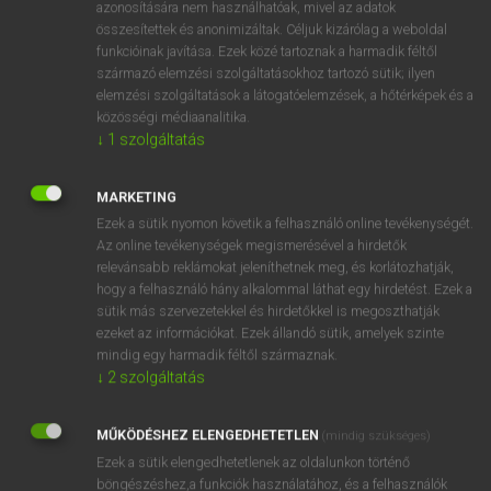
azonosítására nem használhatóak, mivel az adatok
fn
stockholder
részvényes
összesítettek és anonimizáltak. Céljuk kizárólag a weboldal
funkcióinak javítása. Ezek közé tartoznak a harmadik féltől
részvénytulajdonos
származó elemzési szolgáltatásokhoz tartozó sütik; ilyen
elemzési szolgáltatások a látogatóelemzések, a hőtérképek és a
közösségi médiaanalitika.
↓
1
szolgáltatás
⚲ stockholder
keresése szótárainkban
MARKETING
Ezek a sütik nyomon követik a felhasználó online tevékenységét.
Az online tevékenységek megismerésével a hirdetők
DÍJMENTES ANGOL SZÓTÁR
relevánsabb reklámokat jeleníthetnek meg, és korlátozhatják,
hogy a felhasználó hány alkalommal láthat egy hirdetést. Ezek a
stock cube
sütik más szervezetekkel és hirdetőkkel is megoszthatják
stocker
ezeket az információkat. Ezek állandó sütik, amelyek szinte
mindig egy harmadik féltől származnak.
stock exchange
↓
2
szolgáltatás
stockfish
MŰKÖDÉSHEZ ELENGEDHETETLEN
stockholder
(mindig szükséges)
Ezek a sütik elengedhetetlenek az oldalunkon történő
Stockholm
böngészéshez,a funkciók használatához, és a felhasználók