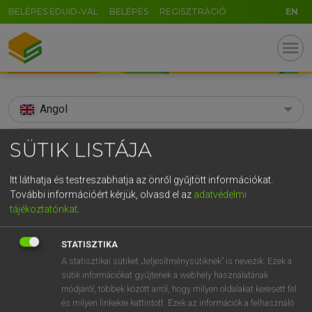
BELÉPÉS EDUID-VAL
BELÉPÉS
REGISZTRÁCIÓ
EN
menu
Angol
search
SÜTIK LISTÁJA
GR
KERESÉS
Itt láthatja és testreszabhatja az önről gyűjtött információkat.
5
6
7
8
9
ö
ü
ó
További információért kérjük, olvasd el az
adatvédelmi
TALÁLATOK
72 ms (12 db)
tájékoztatónkat
.
r
t
z
u
i
o
p
ő
ú
stockholder
stockholder
STATISZTIKA
g
h
j
k
l
é
á
ű
Ω
Díjmentes angol szótár
Angol−magyar egyetemes nagyszótár
A statisztikai sütiket „teljesítménysütiknek” is nevezik. Ezek a
v
b
n
m
,
.
-
AltGr
sütik információkat gyűjtenek a webhely használatának
módjáról, többek között arról, hogy milyen oldalakat keresett fel
Díjmentes angol szótár
arrow_forward_ios
és milyen linkekre kattintott. Ezek az információk a felhasználó