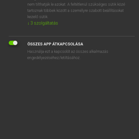
stock-horse
nem tilthatják le azokat. A feltétlenül szükséges sütik közé
tartoznak többek között a személyre szabott beállításokat
stockinet
kezelő sütik.
↓
3
szolgáltatás
stocking
ÖSSZES APP ÁTKAPCSOLÁSA
Használja ezt a kapcsolót az összes alkalmazás
engedélyezéséhez/letiltásához.
SZOTAR.NET APPLIKÁCIÓ
MICROSOFT OFFICE BŐVÍTMÉNY
BEÉPÜLŐ SZÓTÁRMODUL
ONLINE NYELVVIZSGA
EGYÉNI FELHASZNÁLÓKNAK
TANULÓKNAK
OKTATÁSI INTÉZMÉNYEKNEK
VÁLLALATI MEGOLDÁSOK