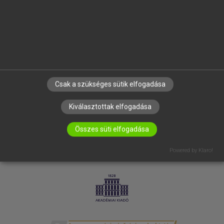
SÚGÓ
RÓLUNK
ELÉRHETŐSÉG
SÜTI BEÁLLÍTÁSOK
IRATKOZZ FEL HÍRLEVELÜNKRE!
Csak a szükséges sütik elfogadása
Kiválasztottak elfogadása
Összes süti elfogadása
Powered by Klaro!
LICENCSZERZŐDÉS
ADATVÉDELEM