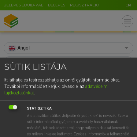
BELÉPÉS EDUID-VAL
BELÉPÉS
REGISZTRÁCIÓ
EN
menu
Angol
search
SÜTIK LISTÁJA
GR
KERESÉS
Itt láthatja és testreszabhatja az önről gyűjtött információkat.
5
6
7
8
9
ö
ü
ó
További információért kérjük, olvasd el az
adatvédelmi
TALÁLATOK
113 ms (5 db)
tájékoztatónkat
.
r
t
z
u
i
o
p
ő
ú
stile
stile
g
h
j
k
l
é
á
ű
Ω
STATISZTIKA
Díjmentes angol szótár
Angol−magyar egyetemes nagyszótár
A statisztikai sütiket „teljesítménysütiknek” is nevezik. Ezek a
v
b
n
m
,
.
-
AltGr
sütik információkat gyűjtenek a webhely használatának
módjáról, többek között arról, hogy milyen oldalakat keresett fel
Díjmentes angol szótár
arrow_forward_ios
és milyen linkekre kattintott. Ezek az információk a felhasználó