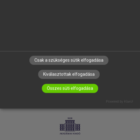
SÚGÓ
RÓLUNK
ELÉRHETŐSÉG
SÜTI BEÁLLÍTÁSOK
IRATKOZZ FEL HÍRLEVELÜNKRE!
Csak a szükséges sütik elfogadása
Kiválasztottak elfogadása
Összes süti elfogadása
Powered by Klaro!
LICENCSZERZŐDÉS
ADATVÉDELEM