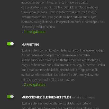
azonosítására nem használhatóak, mivel az adatok
fn
stile
kapubálvány
összesítettek és anonimizáltak. Céljuk kizárólag a weboldal
funkcióinak javítása. Ezek közé tartoznak a harmadik féltől
ajtófélfa
származó elemzési szolgáltatásokhoz tartozó sütik; ilyen
ablakkeret oldalléce
elemzési szolgáltatások a látogatóelemzések, a hőtérképek és a
közösségi médiaanalitika.
↓
1
szolgáltatás
⚲ stile
keresése szótárainkban
MARKETING
Ezek a sütik nyomon követik a felhasználó online tevékenységét.
Az online tevékenységek megismerésével a hirdetők
relevánsabb reklámokat jeleníthetnek meg, és korlátozhatják,
DÍJMENTES ANGOL SZÓTÁR
hogy a felhasználó hány alkalommal láthat egy hirdetést. Ezek a
sütik más szervezetekkel és hirdetőkkel is megoszthatják
stikában
ezeket az információkat. Ezek állandó sütik, amelyek szinte
mindig egy harmadik féltől származnak.
stikli
↓
2
szolgáltatás
stiláris
stílbútor
MŰKÖDÉSHEZ ELENGEDHETETLEN
(mindig szükséges)
Ezek a sütik elengedhetetlenek az oldalunkon történő
stile
böngészéshez,a funkciók használatához, és a felhasználók