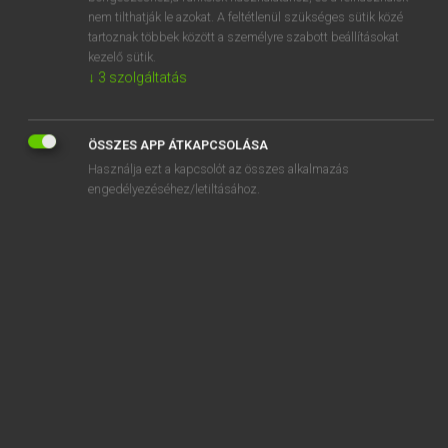
stiletto
nem tilthatják le azokat. A feltétlenül szükséges sütik közé
tartoznak többek között a személyre szabott beállításokat
stiletto heel
kezelő sütik.
stiliszta
↓
3
szolgáltatás
stilisztika
ÖSSZES APP ÁTKAPCSOLÁSA
Használja ezt a kapcsolót az összes alkalmazás
engedélyezéséhez/letiltásához.
SZOTAR.NET APPLIKÁCIÓ
MICROSOFT OFFICE BŐVÍTMÉNY
BEÉPÜLŐ SZÓTÁRMODUL
ONLINE NYELVVIZSGA
EGYÉNI FELHASZNÁLÓKNAK
TANULÓKNAK
OKTATÁSI INTÉZMÉNYEKNEK
VÁLLALATI MEGOLDÁSOK