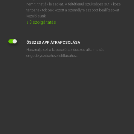
springing
nem tilthatják le azokat. A feltétlenül szükséges sütik közé
tartoznak többek között a személyre szabott beállításokat
springless
kezelő sütik.
↓
3
szolgáltatás
springlike
ÖSSZES APP ÁTKAPCSOLÁSA
Használja ezt a kapcsolót az összes alkalmazás
engedélyezéséhez/letiltásához.
SZOTAR.NET APPLIKÁCIÓ
MICROSOFT OFFICE BŐVÍTMÉNY
BEÉPÜLŐ SZÓTÁRMODUL
ONLINE NYELVVIZSGA
EGYÉNI FELHASZNÁLÓKNAK
TANULÓKNAK
OKTATÁSI INTÉZMÉNYEKNEK
VÁLLALATI MEGOLDÁSOK