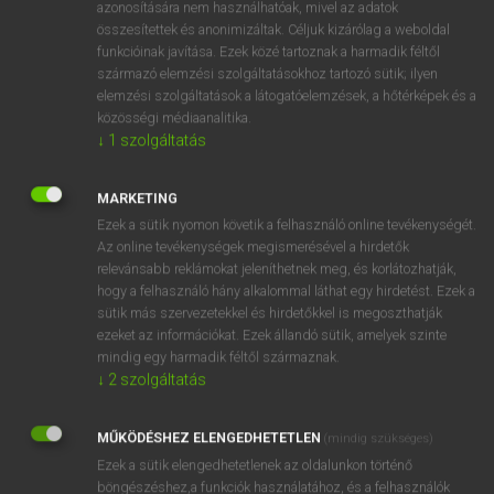
azonosítására nem használhatóak, mivel az adatok
fn
spring-hook
rugós horog
összesítettek és anonimizáltak. Céljuk kizárólag a weboldal
funkcióinak javítása. Ezek közé tartoznak a harmadik féltől
karabiner
származó elemzési szolgáltatásokhoz tartozó sütik; ilyen
elemzési szolgáltatások a látogatóelemzések, a hőtérképek és a
közösségi médiaanalitika.
↓
1
szolgáltatás
⚲ spring-hook
keresése szótárainkban
MARKETING
Ezek a sütik nyomon követik a felhasználó online tevékenységét.
Az online tevékenységek megismerésével a hirdetők
DÍJMENTES ANGOL SZÓTÁR
relevánsabb reklámokat jeleníthetnek meg, és korlátozhatják,
hogy a felhasználó hány alkalommal láthat egy hirdetést. Ezek a
spring forth
sütik más szervezetekkel és hirdetőkkel is megoszthatják
spring from
ezeket az információkat. Ezek állandó sütik, amelyek szinte
mindig egy harmadik féltől származnak.
spring-grip
↓
2
szolgáltatás
springhead
MŰKÖDÉSHEZ ELENGEDHETETLEN
spring-hook
(mindig szükséges)
Ezek a sütik elengedhetetlenek az oldalunkon történő
springiness
böngészéshez,a funkciók használatához, és a felhasználók