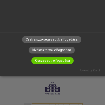
SÚGÓ
RÓLUNK
ELÉRHETŐSÉG
SÜTI BEÁLLÍTÁSOK
IRATKOZZ FEL HÍRLEVELÜNKRE!
Csak a szükséges sütik elfogadása
Kiválasztottak elfogadása
Összes süti elfogadása
Powered by Klaro!
LICENCSZERZŐDÉS
ADATVÉDELEM