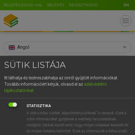
BELÉPÉS EDUID-VAL
BELÉPÉS
REGISZTRÁCIÓ
EN
menu
Angol
search
SÜTIK LISTÁJA
GR
KERESÉS
Itt láthatja és testreszabhatja az önről gyűjtött információkat.
5
6
7
8
9
ö
ü
ó
További információért kérjük, olvasd el az
adatvédelmi
TALÁLATOK
102 ms (1 db)
tájékoztatónkat
.
r
t
z
u
i
o
p
ő
ú
spring-hook
STATISZTIKA
g
h
j
k
l
é
á
ű
Ω
Díjmentes angol szótár
A statisztikai sütiket „teljesítménysütiknek” is nevezik. Ezek a
v
b
n
m
,
.
-
AltGr
sütik információkat gyűjtenek a webhely használatának
módjáról, többek között arról, hogy milyen oldalakat keresett fel
Díjmentes angol szótár
és milyen linkekre kattintott. Ezek az információk a felhasználó