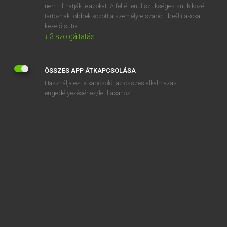
nem tilthatják le azokat. A feltétlenül szükséges sütik közé
spring-cleaning
tartoznak többek között a személyre szabott beállításokat
springe
kezelő sütik.
↓
3
szolgáltatás
ÖSSZES APP ÁTKAPCSOLÁSA
SZOTAR.NET APPLIKÁCIÓ
Használja ezt a kapcsolót az összes alkalmazás
engedélyezéséhez/letiltásához.
MICROSOFT OFFICE BŐVÍTMÉNY
BEÉPÜLŐ SZÓTÁRMODUL
ONLINE NYELVVIZSGA
EGYÉNI FELHASZNÁLÓKNAK
TANULÓKNAK
OKTATÁSI INTÉZMÉNYEKNEK
VÁLLALATI MEGOLDÁSOK
SÚGÓ