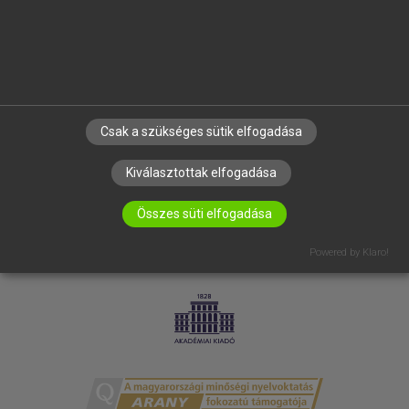
RÓLUNK
ELÉRHETŐSÉG
SÜTI BEÁLLÍTÁSOK
IRATKOZZ FEL HÍRLEVELÜNKRE!
Csak a szükséges sütik elfogadása
Kiválasztottak elfogadása
Összes süti elfogadása
Powered by Klaro!
LICENCSZERZŐDÉS
ADATVÉDELEM