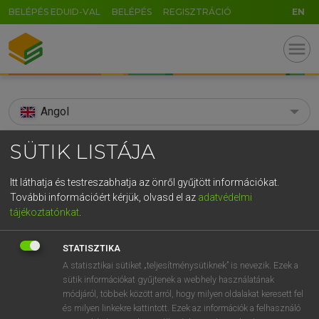
BELÉPÉS EDUID-VAL
BELÉPÉS
REGISZTRÁCIÓ
EN
menu
Angol
search
SÜTIK LISTÁJA
GR
KERESÉS
Itt láthatja és testreszabhatja az önről gyűjtött információkat.
5
6
7
8
9
ö
ü
ó
További információért kérjük, olvasd el az
adatvédelmi
TALÁLATOK
90 ms (1 db)
tájékoztatónkat
.
r
t
z
u
i
o
p
ő
ú
spring-butt
STATISZTIKA
g
h
j
k
l
é
á
ű
Ω
Díjmentes angol szótár
A statisztikai sütiket „teljesítménysütiknek” is nevezik. Ezek a
sütik információkat gyűjtenek a webhely használatának
v
b
n
m
,
.
-
AltGr
módjáról, többek között arról, hogy milyen oldalakat keresett fel
Díjmentes angol szótár
és milyen linkekre kattintott. Ezek az információk a felhasználó