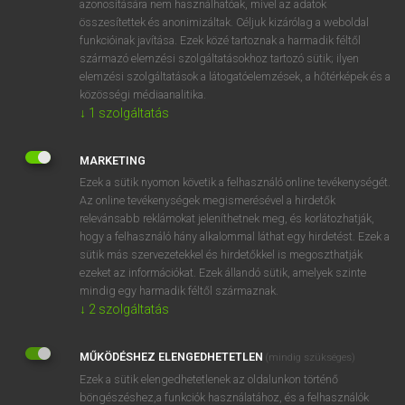
azonosítására nem használhatóak, mivel az adatok
összesítettek és anonimizáltak. Céljuk kizárólag a weboldal
fn
spring-butt
izgága alak
funkcióinak javítása. Ezek közé tartoznak a harmadik féltől
származó elemzési szolgáltatásokhoz tartozó sütik; ilyen
elemzési szolgáltatások a látogatóelemzések, a hőtérképek és a
⚲ spring-butt
keresése szótárainkban
közösségi médiaanalitika.
↓
1
szolgáltatás
MARKETING
Ezek a sütik nyomon követik a felhasználó online tevékenységét.
DÍJMENTES ANGOL SZÓTÁR
Az online tevékenységek megismerésével a hirdetők
relevánsabb reklámokat jeleníthetnek meg, és korlátozhatják,
springboard diving
hogy a felhasználó hány alkalommal láthat egy hirdetést. Ezek a
springbok
sütik más szervezetekkel és hirdetőkkel is megoszthatják
ezeket az információkat. Ezek állandó sütik, amelyek szinte
spring bolt
mindig egy harmadik féltől származnak.
spring break
↓
2
szolgáltatás
spring-butt
MŰKÖDÉSHEZ ELENGEDHETETLEN
(mindig szükséges)
spring chicken
Ezek a sütik elengedhetetlenek az oldalunkon történő
spring-clean
böngészéshez,a funkciók használatához, és a felhasználók