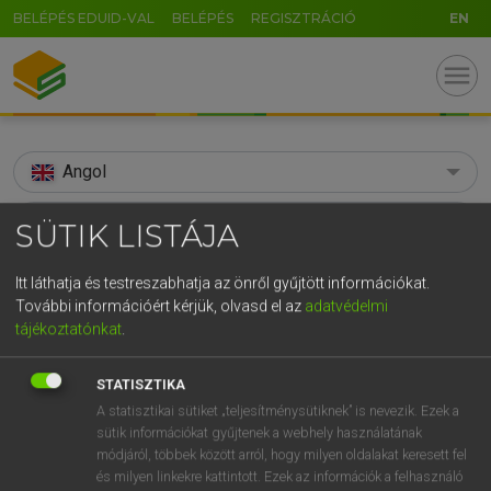
BELÉPÉS EDUID-VAL
BELÉPÉS
REGISZTRÁCIÓ
EN
menu
Angol
search
SÜTIK LISTÁJA
GR
KERESÉS
Itt láthatja és testreszabhatja az önről gyűjtött információkat.
5
6
7
8
9
ö
ü
ó
További információért kérjük, olvasd el az
adatvédelmi
TALÁLATOK
102 ms (9 db)
tájékoztatónkat
.
r
t
z
u
i
o
p
ő
ú
spoilage
spoilage
STATISZTIKA
g
h
j
k
l
é
á
ű
Ω
Díjmentes angol szótár
Angol−magyar egyetemes nagyszótár
A statisztikai sütiket „teljesítménysütiknek” is nevezik. Ezek a
v
b
n
m
,
.
-
AltGr
sütik információkat gyűjtenek a webhely használatának
módjáról, többek között arról, hogy milyen oldalakat keresett fel
Díjmentes angol szótár
arrow_forward_ios
és milyen linkekre kattintott. Ezek az információk a felhasználó