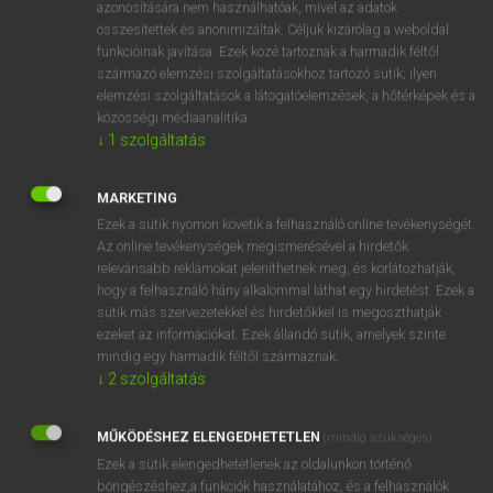
azonosítására nem használhatóak, mivel az adatok
fn
spoilage
selejt
összesítettek és anonimizáltak. Céljuk kizárólag a weboldal
funkcióinak javítása. Ezek közé tartoznak a harmadik féltől
káló
származó elemzési szolgáltatásokhoz tartozó sütik; ilyen
elemzési szolgáltatások a látogatóelemzések, a hőtérképek és a
közösségi médiaanalitika.
↓
1
szolgáltatás
⚲ spoilage
keresése szótárainkban
MARKETING
Ezek a sütik nyomon követik a felhasználó online tevékenységét.
Az online tevékenységek megismerésével a hirdetők
DÍJMENTES ANGOL SZÓTÁR
relevánsabb reklámokat jeleníthetnek meg, és korlátozhatják,
hogy a felhasználó hány alkalommal láthat egy hirdetést. Ezek a
splotch
sütik más szervezetekkel és hirdetőkkel is megoszthatják
splurge
ezeket az információkat. Ezek állandó sütik, amelyek szinte
mindig egy harmadik féltől származnak.
splutter
↓
2
szolgáltatás
spoil
MŰKÖDÉSHEZ ELENGEDHETETLEN
spoilage
(mindig szükséges)
Ezek a sütik elengedhetetlenek az oldalunkon történő
spoiler
böngészéshez,a funkciók használatához, és a felhasználók