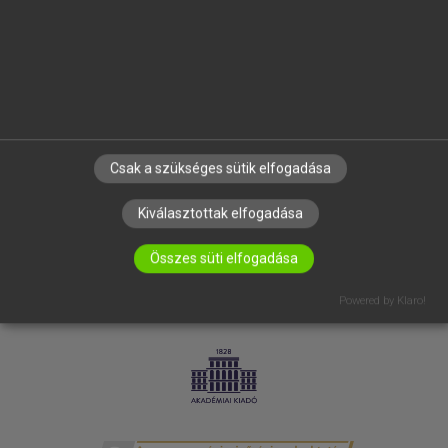
SÚGÓ
RÓLUNK
ELÉRHETŐSÉG
SÜTI BEÁLLÍTÁSOK
IRATKOZZ FEL HÍRLEVELÜNKRE!
Csak a szükséges sütik elfogadása
Kiválasztottak elfogadása
Összes süti elfogadása
Powered by Klaro!
LICENCSZERZŐDÉS
ADATVÉDELEM