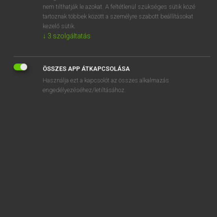
spoils
nem tilthatják le azokat. A feltétlenül szükséges sütik közé
tartoznak többek között a személyre szabott beállításokat
spoilsman
kezelő sütik.
↓
3
szolgáltatás
spoilsport
ÖSSZES APP ÁTKAPCSOLÁSA
Használja ezt a kapcsolót az összes alkalmazás
engedélyezéséhez/letiltásához.
SZOTAR.NET APPLIKÁCIÓ
MICROSOFT OFFICE BŐVÍTMÉNY
BEÉPÜLŐ SZÓTÁRMODUL
ONLINE NYELVVIZSGA
EGYÉNI FELHASZNÁLÓKNAK
TANULÓKNAK
OKTATÁSI INTÉZMÉNYEKNEK
VÁLLALATI MEGOLDÁSOK