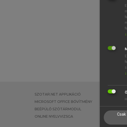
E
m
f
m
f
↓
M
E
f
s
↓
Ö
SZOTAR.NET APPLIKÁCIÓ
EGYÉNI FEL
H
MICROSOFT OFFICE BŐVÍTMÉNY
TANULÓKNA
BEÉPÜLŐ SZÓTÁRMODUL
OKTATÁSI I
Csak 
ONLINE NYELVVIZSGA
VÁLLALATI 