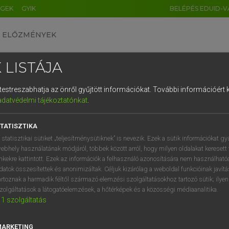
ÉGEK
GYIK
BELÉPÉS EDUID-V
ELŐZMÉNYEK
 LISTÁJA
és testreszabhatja az önről gyűjtött információkat.
További információért k
HU
DE
CN
FR
ES
IT
NL
RU
GR
adatvédelmi tájékoztatónkat
.
entes angol szótár
1
2
3
4
5
6
7
8
9
TATISZTIKA
fn
a
gyöngyvessző
q
w
e
r
t
z
u
i
 statisztikai sütiket „teljesítménysütiknek” is nevezik. Ezek a sütik információkat gy
ebhely használatának módjáról, többek között arról, hogy milyen oldalakat keresett 
a
s
d
f
g
h
j
k
l
é
inkekre kattintott. Ezek az információk a felhasználó azonosítására nem használható
datok összesítettek és anonimizáltak. Céljuk kizárólag a weboldal funkcióinak javít
aea
keresése szótárainkban
í
y
x
c
v
b
n
m
,
.
artoznak a harmadik féltől származó elemzési szolgáltatásokhoz tartozó sütik; ilye
zolgáltatások a látogatóelemzések, a hőtérképek és a közösségi médiaanalitika.
1
szolgáltatás
MARKETING