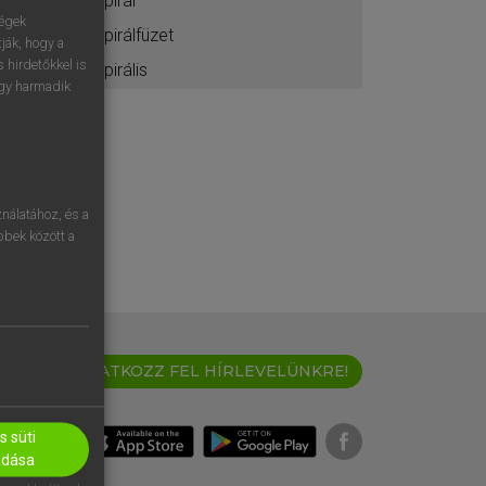
spirál
ségek
spirálfüzet
ják, hogy a
 hirdetőkkel is
spirális
egy harmadik
nálatához, és a
öbbek között a
IRATKOZZ FEL HÍRLEVELÜNKRE!
 süti
adása