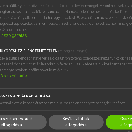
zek a sütik nyomon követik a felhasználó online tevékenységét. Az online tevékeny
egismerésével a hirdetők relevánsabb reklámokat jeleníthetnek meg, és korlátozhat
elhasználó hány alkalommal láthat egy hirdetést. Ezek a sütik más szervezetekkel és
egoszthatják ezeket az információkat. Ezek állandó sütik, amelyek szinte mindig 
éltől származnak.
2
szolgáltatás
ŰKÖDÉSHEZ ELENGEDHETETLEN
(mindig szükséges)
zek a sütik elengedhetetlenek az oldalunkon történő böngészéshez,a funkciók hasz
elhasználók nem tilthatják le azokat. A feltétlenül szükséges sütik közé tartoznak t
zemélyre szabott beállításokat kezelő sütik.
3
szolgáltatás
SSZES APP ÁTKAPCSOLÁSA
HASZNÁLÓKNAK
SÚGÓ
asználja ezt a kapcsolót az összes alkalmazás engedélyezéséhez/letiltásához.
K
RÓLUNK
NTÉZMÉNYEKNEK
ELÉRHETŐSÉG
a szükséges sütik
Kiválasztottak
Összes
MEGOLDÁSOK
SÜTI BEÁLLÍTÁSOK
elfogadása
elfogadása
elfog