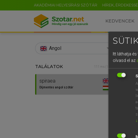
AKADÉMIAI HELYESÍRÁSI SZÓTÁR
HÍREK, ÉRDEKESS
KEDVENCEK
SÜTIK
search
Angol
Itt láthatja 
EN
olvasd el az
TALÁLATOK
Díjm
111 ms (1 db)
0
S
spiraea
spirae
A
Díjmentes angol szótár
w
l
a
⚲ spir
t
s
↓