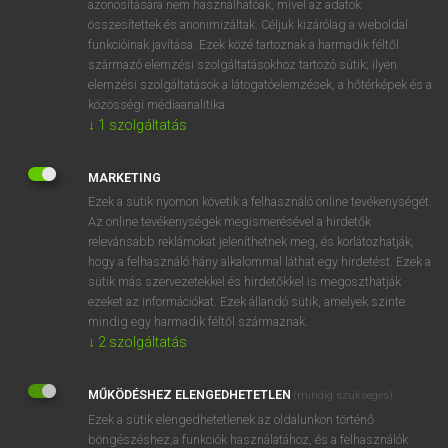
azonosítására nem használhatóak, mivel az adatok
összesítettek és anonimizáltak. Céljuk kizárólag a weboldal
fn
spectrogram
spektrogram
funkcióinak javítása. Ezek közé tartoznak a harmadik féltől
származó elemzési szolgáltatásokhoz tartozó sütik; ilyen
elemzési szolgáltatások a látogatóelemzések, a hőtérképek és a
⚲ spectrogram
keresése szótárainkban
közösségi médiaanalitika.
↓
1
szolgáltatás
MARKETING
Ezek a sütik nyomon követik a felhasználó online tevékenységét.
DÍJMENTES ANGOL SZÓTÁR
Az online tevékenységek megismerésével a hirdetők
relevánsabb reklámokat jeleníthetnek meg, és korlátozhatják,
spectral range
hogy a felhasználó hány alkalommal láthat egy hirdetést. Ezek a
spectre
sütik más szervezetekkel és hirdetőkkel is megoszthatják
ezeket az információkat. Ezek állandó sütik, amelyek szinte
spectre-insect
mindig egy harmadik féltől származnak.
spectre-lemur
↓
2
szolgáltatás
spectrogram
MŰKÖDÉSHEZ ELENGEDHETETLEN
(mindig szükséges)
spectrograph
Ezek a sütik elengedhetetlenek az oldalunkon történő
spectroheliograph
böngészéshez,a funkciók használatához, és a felhasználók