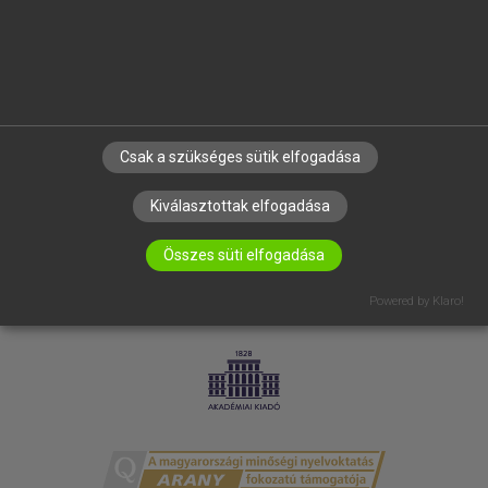
RÓLUNK
ELÉRHETŐSÉG
SÜTI BEÁLLÍTÁSOK
IRATKOZZ FEL HÍRLEVELÜNKRE!
Csak a szükséges sütik elfogadása
Kiválasztottak elfogadása
Összes süti elfogadása
Powered by Klaro!
LICENCSZERZŐDÉS
ADATVÉDELEM