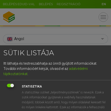
BELÉPÉS EDUID-VAL
BELÉPÉS
REGISZTRÁCIÓ
EN
menu
Angol
search
SÜTIK LISTÁJA
GR
KERESÉS
Itt láthatja és testreszabhatja az önről gyűjtött információkat.
5
6
7
8
9
ö
ü
ó
További információért kérjük, olvasd el az
adatvédelmi
TALÁLATOK
111 ms (4 db)
tájékoztatónkat
.
r
t
z
u
i
o
p
ő
ú
spectrogram
spectrogram
STATISZTIKA
g
h
j
k
l
é
á
ű
Ω
Díjmentes angol szótár
Angol−magyar egyetemes nagyszótár
A statisztikai sütiket „teljesítménysütiknek” is nevezik. Ezek a
sütik információkat gyűjtenek a webhely használatának
v
b
n
m
,
.
-
AltGr
módjáról, többek között arról, hogy milyen oldalakat keresett fel
Díjmentes angol szótár
arrow_forward_ios
és milyen linkekre kattintott. Ezek az információk a felhasználó