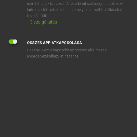
nem tilthatják le azokat. A feltétlenül szükséges sütik közé
spectrometer
tartoznak többek között a személyre szabott beállításokat
spectrophotometer
kezelő sütik.
↓
3
szolgáltatás
ÖSSZES APP ÁTKAPCSOLÁSA
SZOTAR.NET APPLIKÁCIÓ
Használja ezt a kapcsolót az összes alkalmazás
engedélyezéséhez/letiltásához.
MICROSOFT OFFICE BŐVÍTMÉNY
BEÉPÜLŐ SZÓTÁRMODUL
ONLINE NYELVVIZSGA
EGYÉNI FELHASZNÁLÓKNAK
TANULÓKNAK
OKTATÁSI INTÉZMÉNYEKNEK
VÁLLALATI MEGOLDÁSOK
SÚGÓ