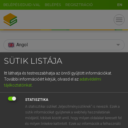
BELÉPÉS EDUID-VAL
BELÉPÉS
REGISZTRÁCIÓ
EN
menu
Angol
search
SÜTIK LISTÁJA
GR
KERESÉS
Itt láthatja és testreszabhatja az önről gyűjtött információkat.
5
6
7
8
9
ö
ü
ó
További információért kérjük, olvasd el az
adatvédelmi
TALÁLATOK
103 ms (20 db)
tájékoztatónkat
.
r
t
z
u
i
o
p
ő
ú
specialty
specialty
STATISZTIKA
g
h
j
k
l
é
á
ű
Ω
Díjmentes angol szótár
Angol−magyar egyetemes nagyszótár
A statisztikai sütiket „teljesítménysütiknek” is nevezik. Ezek a
sütik információkat gyűjtenek a webhely használatának
v
b
n
m
,
.
-
AltGr
módjáról, többek között arról, hogy milyen oldalakat keresett fel
Díjmentes angol szótár
arrow_forward_ios
és milyen linkekre kattintott. Ezek az információk a felhasználó