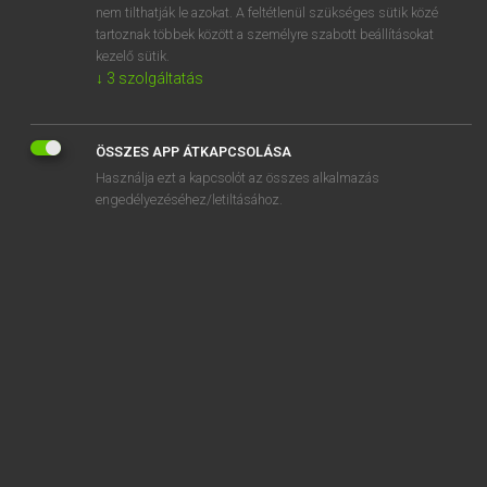
nem tilthatják le azokat. A feltétlenül szükséges sütik közé
specifiable
tartoznak többek között a személyre szabott beállításokat
specific
kezelő sütik.
↓
3
szolgáltatás
ÖSSZES APP ÁTKAPCSOLÁSA
SZOTAR.NET APPLIKÁCIÓ
Használja ezt a kapcsolót az összes alkalmazás
engedélyezéséhez/letiltásához.
MICROSOFT OFFICE BŐVÍTMÉNY
BEÉPÜLŐ SZÓTÁRMODUL
ONLINE NYELVVIZSGA
EGYÉNI FELHASZNÁLÓKNAK
TANULÓKNAK
OKTATÁSI INTÉZMÉNYEKNEK
VÁLLALATI MEGOLDÁSOK
SÚGÓ