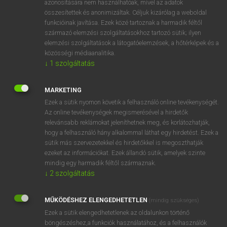
azonosítására nem használhatóak, mivel az adatok
összesítettek és anonimizáltak. Céljuk kizárólag a weboldal
fn
specialty
különlegesség
funkcióinak javítása. Ezek közé tartoznak a harmadik féltől
származó elemzési szolgáltatásokhoz tartozó sütik; ilyen
elemzési szolgáltatások a látogatóelemzések, a hőtérképek és a
⚲ specialty
keresése szótárainkban
közösségi médiaanalitika.
↓
1
szolgáltatás
MARKETING
Ezek a sütik nyomon követik a felhasználó online tevékenységét.
DÍJMENTES ANGOL SZÓTÁR
Az online tevékenységek megismerésével a hirdetők
relevánsabb reklámokat jeleníthetnek meg, és korlátozhatják,
specialized
hogy a felhasználó hány alkalommal láthat egy hirdetést. Ezek a
specially
sütik más szervezetekkel és hirdetőkkel is megoszthatják
ezeket az információkat. Ezek állandó sütik, amelyek szinte
special offer
mindig egy harmadik féltől származnak.
special subject
↓
2
szolgáltatás
specialty
MŰKÖDÉSHEZ ELENGEDHETETLEN
(mindig szükséges)
specie
Ezek a sütik elengedhetetlenek az oldalunkon történő
species
böngészéshez,a funkciók használatához, és a felhasználók