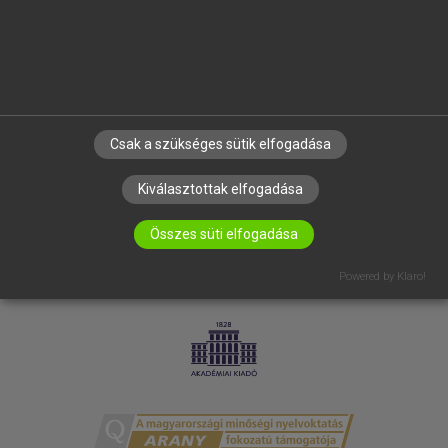
RÓLUNK
ELÉRHETŐSÉG
SÜTI BEÁLLÍTÁSOK
IRATKOZZ FEL HÍRLEVELÜNKRE!
Csak a szükséges sütik elfogadása
Kiválasztottak elfogadása
Összes süti elfogadása
Powered by Klaro!
LICENCSZERZŐDÉS
ADATVÉDELEM